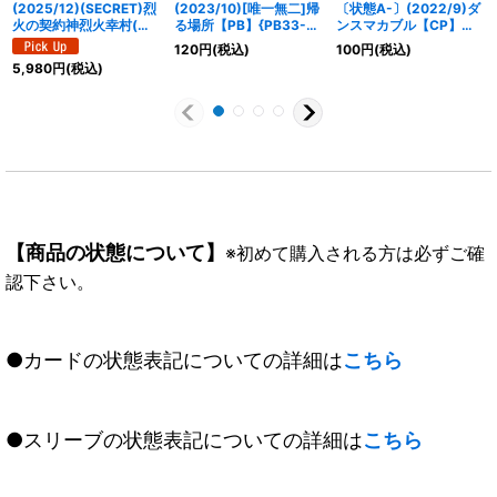
(2025/12)(SECRET)烈
(2023/10)[唯一無二]帰
〔状態A-〕(2022/9)ダ
火の契約神烈火幸村(ア
る場所【PB】{PB33-
ンスマカブル【CP】
ニメ背景)【CP-SEC】
003}《緑》
{BS60-CP01}《紫》
120
円
(税込)
100
円
(税込)
{BS73-CP01}《赤》
5,980
円
(税込)
【商品の状態について】
※初めて購入される方は必ずご確
認下さい。
●カードの状態表記についての詳細は
こちら
●スリーブの状態表記についての詳細は
こちら