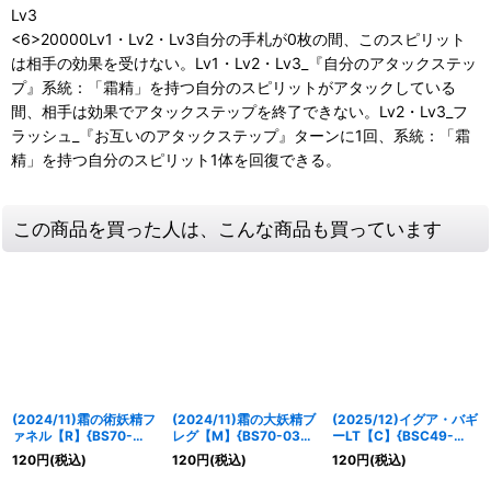
Lv3
<6>20000Lv1・Lv2・Lv3自分の手札が0枚の間、このスピリット
は相手の効果を受けない。Lv1・Lv2・Lv3_『自分のアタックステッ
プ』系統：「霜精」を持つ自分のスピリットがアタックしている
間、相手は効果でアタックステップを終了できない。Lv2・Lv3_フ
ラッシュ_『お互いのアタックステップ』ターンに1回、系統：「霜
精」を持つ自分のスピリット1体を回復できる。
この商品を買った人は、こんな商品も買っています
(2024/11)霜の術妖精フ
(2024/11)霜の大妖精ブ
(2025/12)イグア・バギ
ァネル【R】{BS70-
レグ【M】{BS70-039}
ーLT【C】{BSC49-
041}《白》
《白》
028}《白》
120
円
(税込)
120
円
(税込)
120
円
(税込)