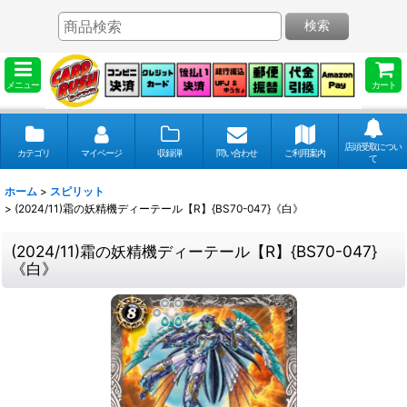
検索
メニュー
カート
店頭受取につい
カテゴリ
マイページ
収録弾
問い合わせ
ご利用案内
て
ホーム
>
スピリット
>
(2024/11)霜の妖精機ディーテール【R】{BS70-047}《白》
(2024/11)霜の妖精機ディーテール【R】{BS70-047}
《白》