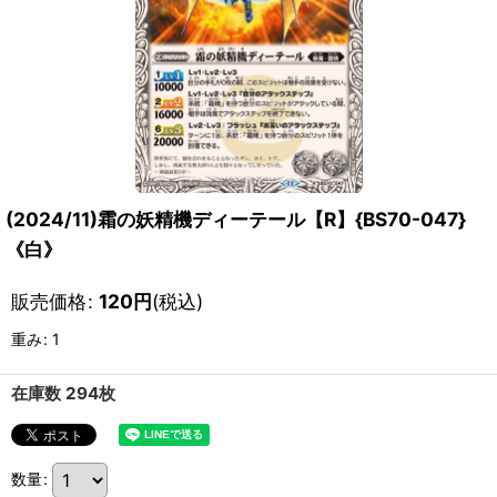
(2024/11)霜の妖精機ディーテール【R】{BS70-047}
《白》
販売価格
:
120
円
(税込)
重み
:
1
在庫数 294枚
数量
: