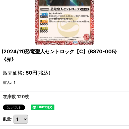
(2024/11)恐竜聖人セントロック【C】{BS70-005}
《赤》
販売価格
:
50
円
(税込)
重み
:
1
在庫数 120枚
数量
: