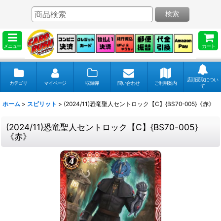
検索
メニュー
カート
店頭受取につい
カテゴリ
マイページ
収録弾
問い合わせ
ご利用案内
て
ホーム
>
スピリット
>
(2024/11)恐竜聖人セントロック【C】{BS70-005}《赤》
(2024/11)恐竜聖人セントロック【C】{BS70-005}
《赤》