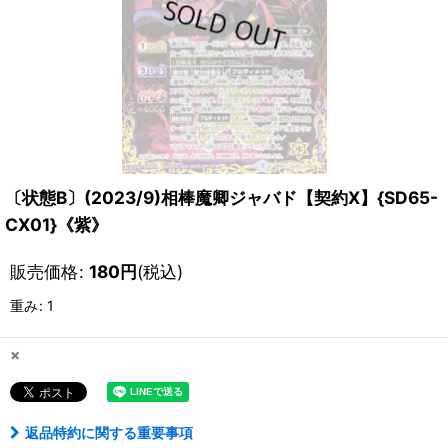
〔状態B〕(2023/9)相棒魔卿ジャバド【契約X】{SD65-
CX01}《紫》
販売価格
:
180
円
(税込)
重み
:
1
×
返品特約に関する重要事項