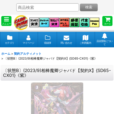
検索
メニュー
カート
店頭受取につい
カテゴリ
マイページ
収録弾
問い合わせ
ご利用案内
て
ホーム
>
契約アルティメット
>
〔状態B〕(2023/9)相棒魔卿ジャバド【契約X】{SD65-CX01}《紫》
〔状態B〕(2023/9)相棒魔卿ジャバド【契約X】{SD65-
CX01}《紫》