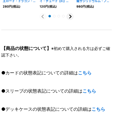
王ロード・ドラゴン・零
イ・チュード【C】
龍サジットヴルム・ノヴ
【X】{BS55-X02}
{SD65-002}《紫》
ァ【10thX】{BS47-
280
円
(税込)
120
円
(税込)
980
円
(税込)
《多》
10thX01}《赤》
【商品の状態について】
※初めて購入される方は必ずご確
認下さい。
●カードの状態表記についての詳細は
こちら
●スリーブの状態表記についての詳細は
こちら
●デッキケースの状態表記についての詳細は
こちら