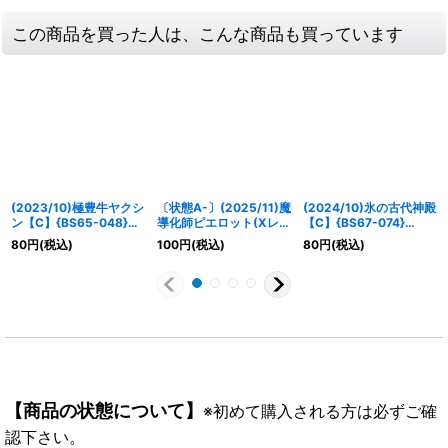
この商品を買った人は、こんな商品も買っています
(2023/10)極豊牛ヤクシ
〔状態A-〕(2025/11)魔
(2024/10)氷の古代神殿
ン【C】{BS65-048}
導化師ピエロット(Xレア
【C】{BS67-074}
《緑》
仕様/LM2025収録)
《白》
80
円
(税込)
100
円
(税込)
80
円
(税込)
【C】{BS69-012}
《紫》
【商品の状態について】
※初めて購入される方は必ずご確
認下さい。