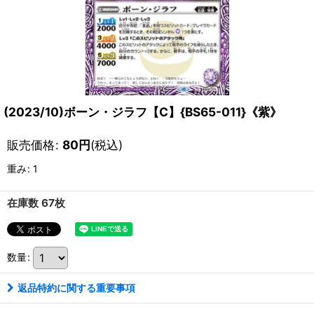
(2023/10)ボーン・ジラフ【C】{BS65-011}《紫》
販売価格
:
80
円
(税込)
重み
:
1
在庫数 67枚
数量
:
返品特約に関する重要事項