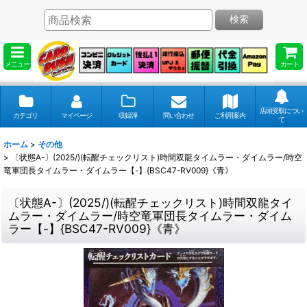
検索
メニュー
カート
店頭受取につい
カテゴリ
マイページ
収録弾
問い合わせ
ご利用案内
て
ホーム
>
その他
>
〔状態A-〕(2025/)(転醒チェックリスト)時間双龍タイムラー・ダイムラー/時空
竜軍団長タイムラー・ダイムラー【-】{BSC47-RV009}《青》
〔状態A-〕(2025/)(転醒チェックリスト)時間双龍タイ
ムラー・ダイムラー/時空竜軍団長タイムラー・ダイム
ラー【-】{BSC47-RV009}《青》