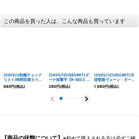
この商品を買った人は、こんな商品も買っています
(2025/)(転醒チェック
(2025/12)(SECRET)ダ
(2025/12)(SECRET)天
リスト)時間双龍タイム
ーナ狙撃手【R-SEC】
啓聖龍ヴェーン・ダーン
ラー・ダイムラー/時空
{BS74-064}《青》
タ【X-SEC】{BS74-
680
円
(税込)
280
円
(税込)
1,680
円
(税込)
竜軍団長タイムラー・ダ
X15}《白》
イムラー【-】{BSC47-
RV009}《青》
【商品の状態について】
※初めて購入される方は必ずご確