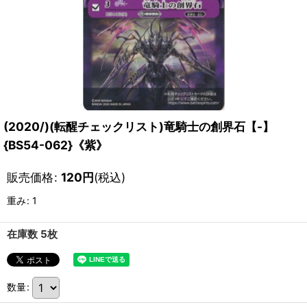
(2020/)(転醒チェックリスト)竜騎士の創界石【-】
{BS54-062}《紫》
販売価格
:
120
円
(税込)
重み
:
1
在庫数 5枚
数量
: