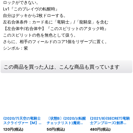
ロックができない。
Lv1『このブレイヴの転醒時』
自分はデッキから2枚ドローする。
左右合体条件：カード名に「竜騎士」/「龍騎皇」を含む
【左合体中/右合体中】『このスピリットのアタック時』
このスピリットの色を無色として扱う。
さらに、相手のフィールドのコア1個をリザーブに置く。
シンボル：紫
この商品を買った人は、こんな商品も買っています
(2020/7)天空の竜騎士
〔状態B〕(2020/)(転醒
(2021/8)(SECRET)竜騎
スクライヴァー【M】
チェックリスト)魔術皇
士アンブローズ/創界神
{BS54-018}《紫》
の大創界石【-】{BS54-
マーリン【転醒X-SEC】
120
円
(税込)
50
円
(税込)
480
円
(税込)
TX02}《多》
{BS56-TX02a/BS56-