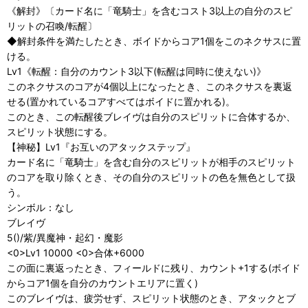
《解封》〔カード名に「竜騎士」を含むコスト3以上の自分のスピ
リットの召喚/転醒〕
◆解封条件を満たしたとき、ボイドからコア1個をこのネクサスに置
ける。
Lv1《転醒：自分のカウント3以下(転醒は同時に使えない)》
このネクサスのコアが4個以上になったとき、このネクサスを裏返
せる(置かれているコアすべてはボイドに置かれる)。
このとき、この転醒後ブレイヴは自分のスピリットに合体するか、
スピリット状態にする。
【神秘】Lv1『お互いのアタックステップ』
カード名に「竜騎士」を含む自分のスピリットが相手のスピリット
のコアを取り除くとき、その自分のスピリットの色を無色として扱
う。
シンボル：なし
ブレイヴ
5()/紫/異魔神・起幻・魔影
<0>Lv1 10000 <0>合体+6000
この面に裏返ったとき、フィールドに残り、カウント+1する(ボイド
からコア1個を自分のカウントエリアに置く)
このブレイヴは、疲労せず、スピリット状態のとき、アタックとブ