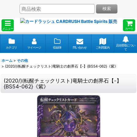
検索
メニュー
カート
店頭受取につい
カテゴリ
マイページ
収録弾
問い合わせ
ご利用案内
て
ホーム
>
その他
>
(2020/)(転醒チェックリスト)竜騎士の創界石【-】{BS54-062}《紫》
(2020/)(転醒チェックリスト)竜騎士の創界石【-】
{BS54-062}《紫》