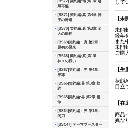
[BS72] 契約編:環 第1章 廻
して
帰再醒
[BS71] 契約編:真 第4章 神
【未
王の帰還
[BS70] 契約編:真 第3章 全
未開
天の覇神
経年
また
[BS69]契約編：真 第2章：
未開
原初の襲来
ご購
[BS68] 契約編:真 第1章
神々の戦い
【生
[BS67]契約編：界 第4章：
界導
状態
[BS66]契約編:界 第3章 紡
目立
約
[BS65]契約編:界 第2章 極
争
【在
[BS64]契約編：界 第1章：
商品
閃刃
異な
[BSC47] テーマブースター