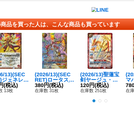
の商品を買った人は、こんな商品も買っています
26/13)(SEC
(2026/13)(SEC
(2026/13)聖蓮宝
(2
T)ジェネレイ
RET)ロータス・
剣ヤージュ・ヴ
マ
ヤージュド
円
(税込)
ボウ【R-SEC】
380円
(税込)
ェーダ【M】{B
120円
(税込)
ィ
78
ン【R-SE
{BS76-064}
S76-060}《赤》
76
 13枚
在庫数 31枚
在庫数 251枚
在庫
BS76-006}
《黄》
》