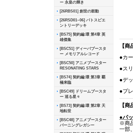
ー 永皇の輝き
[26RBS01] 創世の鼓動
[26RSD01~06] バトスピエ
ントリーデッキ
[BS75] 契約編:環 第4章 英
雄傑集
【商
[BSC51] ディーバブースタ
ー メモリアルレコード
●カ
[BSC50] アニメブースター
●ス
RESONATING STARS
[BS74] 契約編:環 第3章 覇
●デ
極来臨
●プ
[BSC49] ドリームブースタ
ー 巡る星々
【商
[BS73] 契約編:環 第2章 天
地転世
●パ
[BSC48] アニメブースター
※商
バーニングレガシー
一部