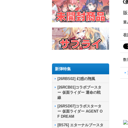
《
販
重
在
数
新弾特集
[26RBS02] 幻惑の翔風
[26RCB01]コラボブースタ
ー 仮面ライダー 運命の戦
線
[26RSD07]コラボスタータ
ー 仮面ライダー AGENT O
F DREAM
[BS76] エターナルブースタ