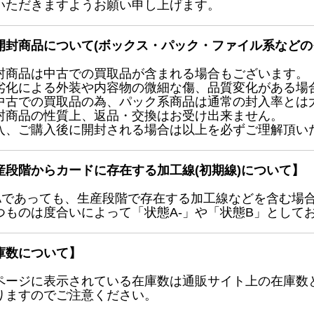
いただきますようお願い申し上げます。
開封商品について(ボックス・パック・ファイル系などの
封商品は中古での買取品が含まれる場合もございます。
劣化による外装や内容物の微細な傷、品質変化がある場
中古での買取品の為、パック系商品は通常の封入率とは
封商品の性質上、返品・交換はお受け出来ません。
入、ご購入後に開封される場合は以上を必ずご理解頂い
産段階からカードに存在する加工線(初期線)について】
Aであっても、生産段階で存在する加工線などを含む場
つものは度合いによって「状態A-」や「状態B」として
庫数について】
ページに表示されている在庫数は通販サイト上の在庫数
りますのでご注意ください。