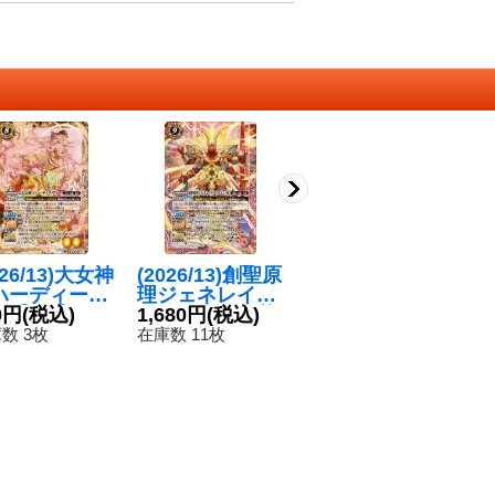
026/13)大女神
(2026/13)創聖原
(2025/12)(SEC
(
ハーディーヴ
理ジェネレイタ
RET)シーズグロ
ェ
ー【CP】{BS
0円
(税込)
ードラゴン・梵
1,680円
(税込)
ーリー/天醒槍ロ
4,480円
(税込)
S
1
-CP05}《黄》
【CP】{BS76-C
ンゴ・ミニアス
リ
数 3枚
在庫数 11枚
在庫数 1枚
在
P01}《赤》
【転醒X-SEC】
S
{BSC47-RVTX0
B
5a/BSC47-RVT
4
X05b}《多》