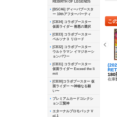
REBIRTH OF LEGENDS
[BSC46] ディーバブースタ
ー 10thアフターパーティ
こ
[CB34] コラボブースター
仮面ライダー 善悪の選択
[CB33] コラボブースター
ペルソナ３ リロード
[CB32] コラボブースター
ウルトラマン イマジネーシ
ョンパワー
[CB31] コラボブースター
(20
仮面ライダー Exceed the li
RE
mit
ター
180
ラゴ
在庫数
[CB30]コラボブースター 仮
C】{
面ライダー 〜神秘なる願
《赤
い〜
プレミアムカードコレクシ
ョン三賢神
エターナルプロモパック V
ol.1