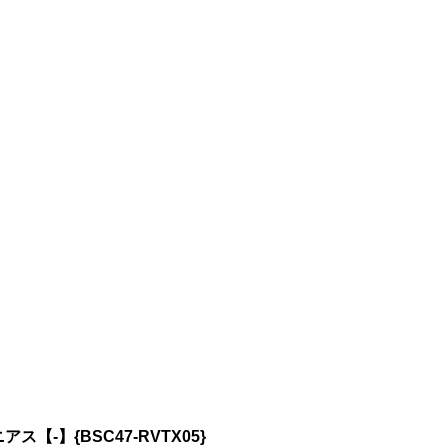
【-】{BSC47-RVTX05}