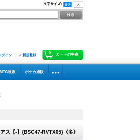
文字サイズ
:
0
カートの中身
ログイン
新規登録
MTG通販
ポケカ通販
【-】{BSC47-RVTX05}《多》