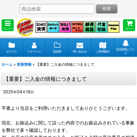
検索
メニュー
カート
店頭受取につい
カテゴリ
マイページ
収録弾
問い合わせ
ご利用案内
て
ホーム
>
更新情報
>
【重要】ご入金の情報につきまして
【重要】ご入金の情報につきまして
2025
04
18
年
月
日
平素より当店をご利用いただきましてありがとうございます。
現在、お振込みに関して誤った内容でのお振込みされている事象
を弊社で多々確認しております。