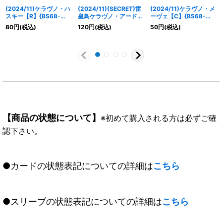
(2024/11)ケラヴノ・ハ
(2024/11)(SECRET)雷
(2024/11)ケラヴノ・メ
スキー【R】{BS68-
皇鳥ケラヴノ・アードラ
ーヴェ【C】{BS68-
026}《緑》
ー【X-SEC】{BS68-
025}《緑》
80
円
(税込)
120
円
(税込)
50
円
(税込)
X04}《緑》
【商品の状態について】
※初めて購入される方は必ずご確
認下さい。
●カードの状態表記についての詳細は
こちら
●スリーブの状態表記についての詳細は
こちら