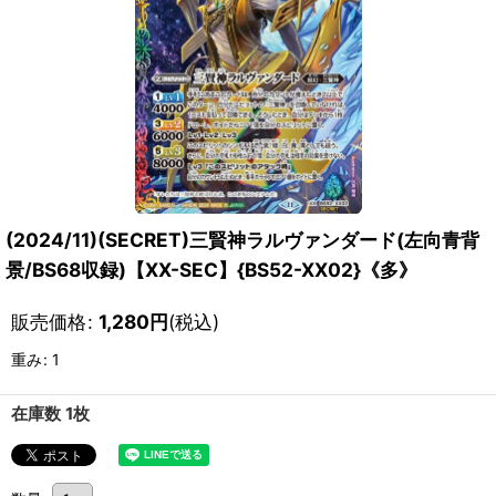
(2024/11)(SECRET)三賢神ラルヴァンダード(左向青背
景/BS68収録)【XX-SEC】{BS52-XX02}《多》
販売価格
:
1,280
円
(税込)
重み
:
1
在庫数 1枚