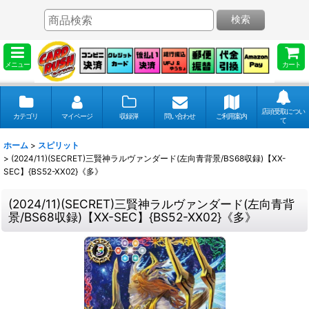
検索
メニュー
カート
店頭受取につい
カテゴリ
マイページ
収録弾
問い合わせ
ご利用案内
て
ホーム
>
スピリット
>
(2024/11)(SECRET)三賢神ラルヴァンダード(左向青背景/BS68収録)【XX-
SEC】{BS52-XX02}《多》
(2024/11)(SECRET)三賢神ラルヴァンダード(左向青背
景/BS68収録)【XX-SEC】{BS52-XX02}《多》