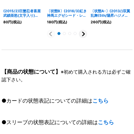
(2015/2)巨蟹忍者喜屋
〔状態B〕(2016/3)紅き
〔状態A-〕(2013/)双翼
武鎖亜怒(文字入り)
神馬エグゼシード・レッ
乱舞(5th/陽昇ハジメイ
【PX】{PX15-03}
ド(文字入り)【X】
ラスト)【C】{SD06-
80
円
(税込)
180
円
(税込)
260
円
(税込)
《緑》
{SJ16-01}《赤》
013}《赤》
【商品の状態について】
※初めて購入される方は必ずご確
認下さい。
●カードの状態表記についての詳細は
こちら
●スリーブの状態表記についての詳細は
こちら