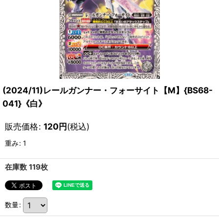
(2024/11)レールガンナー・フォーサイト【M】{BS68-
041}《白》
販売価格
:
120
円
(税込)
重み
:
1
在庫数 119枚
数量
: