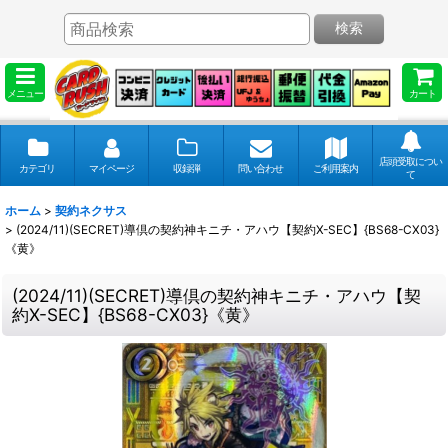
検索
メニュー
カート
店頭受取につい
カテゴリ
マイページ
収録弾
問い合わせ
ご利用案内
て
ホーム
>
契約ネクサス
>
(2024/11)(SECRET)導倶の契約神キニチ・アハウ【契約X-SEC】{BS68-CX03}
《黄》
(2024/11)(SECRET)導倶の契約神キニチ・アハウ【契
約X-SEC】{BS68-CX03}《黄》