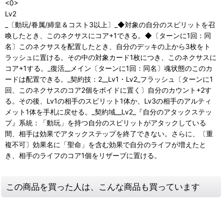
<0>
Lv2
_〔動玩/眷属/締皇＆コスト3以上〕_◆対象の自分のスピリットを召
喚したとき、このネクサスにコア+1できる。◆〔ターンに1回：同
名〕このネクサスを配置したとき、自分のデッキの上から3枚をト
ラッシュに置ける。その中の対象カード1枚につき、このネクサスに
コア+1する。_復活__メイン〔ターンに1回：同名〕魂状態のこのカ
ードは配置できる。_契約技：2__Lv1・Lv2_フラッシュ〔ターンに1
回、このネクサスのコア2個をボイドに置く〕自分のカウント+2す
る。その後、Lv1の相手のスピリット1体か、Lv3の相手のアルティ
メット1体を手札に戻せる。_契約域__Lv2_『自分のアタックステッ
プ』系統：「動玩」を持つ自分のスピリットがアタックしている
間、相手は効果でアタックステップを終了できない。さらに、〔重
複不可〕効果名に「聖命」を含む効果で自分のライフが増えたと
き、相手のライフのコア1個をリザーブに置ける。
この商品を買った人は、こんな商品も買っています