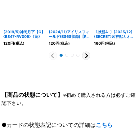
(2019/5)神閃月下【C】
(2024/11)アイリスフィ
〔状態A-〕(2025/12)
{BS47-RV005}《黄》
ールド(BS68収録)【R】
(SECRET)凶神獣カオ
{BS48-094}《黄》
ス・ペガサロス(BSC47
120
円
(税込)
120
円
(税込)
160
円
(税込)
収録)【M-SEC】
{BS59-CP05}《黄》
【商品の状態について】
※初めて購入される方は必ずご確
認下さい。
●カードの状態表記についての詳細は
こちら