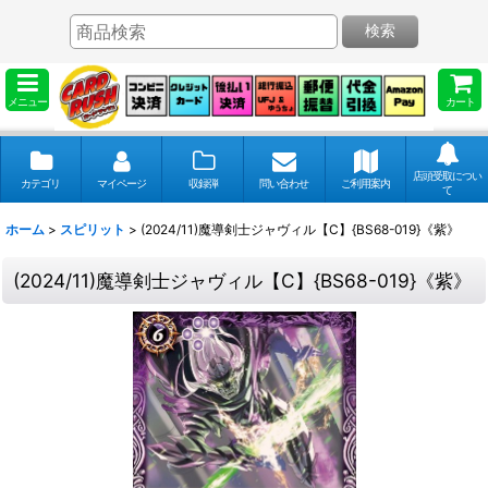
検索
メニュー
カート
店頭受取につい
カテゴリ
マイページ
収録弾
問い合わせ
ご利用案内
て
ホーム
>
スピリット
>
(2024/11)魔導剣士ジャヴィル【C】{BS68-019}《紫》
(2024/11)魔導剣士ジャヴィル【C】{BS68-019}《紫》