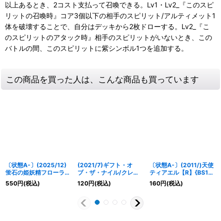
以上あるとき、2コスト支払って召喚できる。Lv1・Lv2_『このスピ
リットの召喚時』コア3個以下の相手のスピリット/アルティメット1
体を破壊することで、自分はデッキから2枚ドローする。Lv2_『こ
のスピリットのアタック時』相手のスピリットがいないとき、この
バトルの間、このスピリットに紫シンボル1つを追加する。
この商品を買った人は、こんな商品も買っています
〔状態A-〕(2025/12)
(2021/7)ギフト・オ
〔状態A-〕(2011/)天使
蛍石の姫妖精フローラ
ブ・ザ・ナイル/クレオ
ティアエル【R】{BS11-
【X】{BS74-X07}
パトラス・オリジン
039}《黄》
550
円
(税込)
120
円
(税込)
160
円
(税込)
《黄》
【CP】{BS55-
TCP08a/BS55-
TCP08b}《黄》