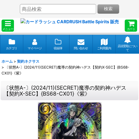
検索
メニュー
カート
店頭受取につい
カテゴリ
マイページ
収録弾
問い合わせ
ご利用案内
て
ホーム
>
契約ネクサス
>
〔状態A-〕(2024/11)(SECRET)魔導の契約神ハデス【契約X-SEC】{BS68-
CX01}《紫》
〔状態A-〕(2024/11)(SECRET)魔導の契約神ハデス
【契約X-SEC】{BS68-CX01}《紫》