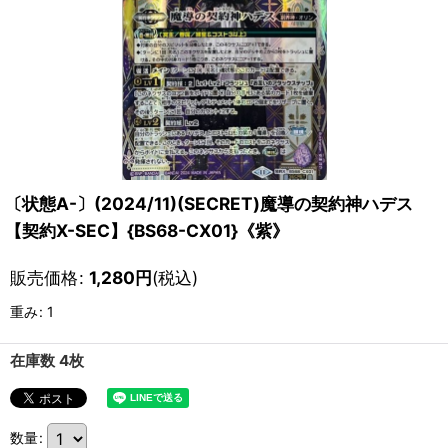
〔状態A-〕(2024/11)(SECRET)魔導の契約神ハデス
【契約X-SEC】{BS68-CX01}《紫》
販売価格
:
1,280
円
(税込)
重み
:
1
在庫数 4枚
数量
: