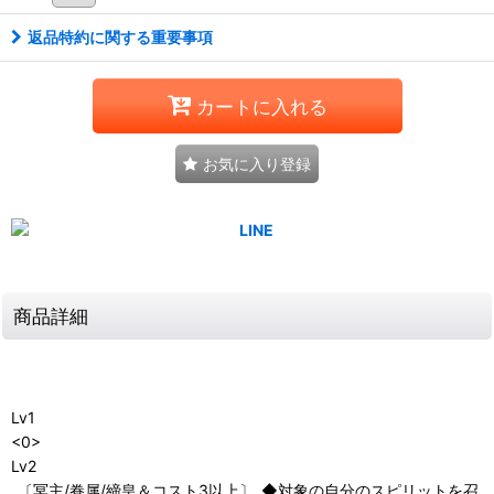
返品特約に関する重要事項
カートに入れる
お気に入り登録
商品詳細
Lv1
<0>
Lv2
_〔冥主/眷属/締皇＆コスト3以上〕_◆対象の自分のスピリットを召