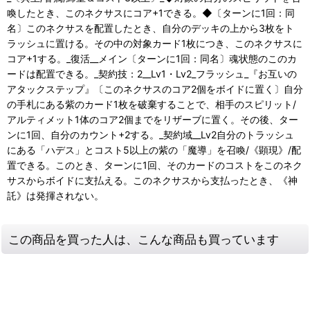
喚したとき、このネクサスにコア+1できる。◆〔ターンに1回：同
名〕このネクサスを配置したとき、自分のデッキの上から3枚をト
ラッシュに置ける。その中の対象カード1枚につき、このネクサスに
コア+1する。_復活__メイン〔ターンに1回：同名〕魂状態のこのカ
ードは配置できる。_契約技：2__Lv1・Lv2_フラッシュ_『お互いの
アタックステップ』〔このネクサスのコア2個をボイドに置く〕自分
の手札にある紫のカード1枚を破棄することで、相手のスピリット/
アルティメット1体のコア2個までをリザーブに置く。その後、ター
ンに1回、自分のカウント+2する。_契約域__Lv2自分のトラッシュ
にある「ハデス」とコスト5以上の紫の「魔導」を召喚/《顕現》/配
置できる。このとき、ターンに1回、そのカードのコストをこのネク
サスからボイドに支払える。このネクサスから支払ったとき、《神
託》は発揮されない。
この商品を買った人は、こんな商品も買っています