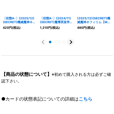
〔状態A-〕(2025/12)
〔状態A-〕(2024/11)
(2025/12)(SECRET)殲
(SECRET)殲滅魔神ネフ
(SECRET)魔導冥皇帝ダ
滅魔神ネフィリム【M-
ィリム【M-SEC】
ーク・クリュメノス【X-
SEC】{BS72-065}
420
円
(税込)
1,210
円
(税込)
480
円
(税込)
{BS72-065}《黄》
SEC】{BS68-X03}
《黄》
《紫》
【商品の状態について】
※初めて購入される方は必ずご確
認下さい。
●カードの状態表記についての詳細は
こちら