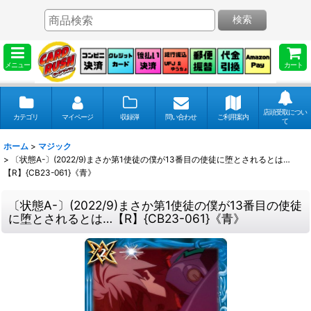
検索
メニュー
カート
店頭受取につい
カテゴリ
マイページ
収録弾
問い合わせ
ご利用案内
て
ホーム
>
マジック
>
〔状態A-〕(2022/9)まさか第1使徒の僕が13番目の使徒に堕とされるとは…
【R】{CB23-061}《青》
〔状態A-〕(2022/9)まさか第1使徒の僕が13番目の使徒
に堕とされるとは…【R】{CB23-061}《青》