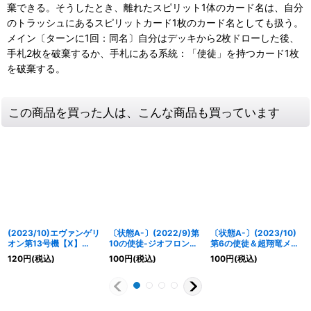
棄できる。そうしたとき、離れたスピリット1体のカード名は、自分
のトラッシュにあるスピリットカード1枚のカード名としても扱う。
メイン〔ターンに1回：同名〕自分はデッキから2枚ドローした後、
手札2枚を破棄するか、手札にある系統：「使徒」を持つカード1枚
を破棄する。
この商品を買った人は、こんな商品も買っています
(2023/10)エヴァンゲリ
〔状態A-〕(2022/9)第
〔状態A-〕(2023/10)
オン第13号機【X】
10の使徒-ジオフロント
第6の使徒＆超翔竜メガ
{CB21-X02}《紫》
戦-【R】{CB23-029}
ギラス【PC】{PC11-
120
円
(税込)
100
円
(税込)
100
円
(税込)
《青》
005}《多》