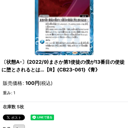
〔状態A-〕(2022/9)まさか第1使徒の僕が13番目の使徒
に堕とされるとは…【R】{CB23-061}《青》
販売価格
:
100
円
(税込)
重み
:
1
在庫数 5枚