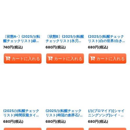
〔状態A-〕(2025/)(転
〔状態B〕(2025/)(転醒
(2025/)(転醒チェック
醒チェックリスト)緑の
チェックリスト)氷刃姫
リスト)白の世界/白き機
世界/緑の自然神【-】
プリヘーリア/大氷斧の
神【-】{BS73-
740
円
(税込)
680
円
(税込)
680
円
(税込)
{BS73-TCP03a/BS73-
姫君プリヘーリア【-】
TCP04a/BS73-
TCP03b}《緑》
{BS55-044}《白》
TCP04b}《白》
カートに入れる
カートに入れる
カートに入れる
(2025/)(転醒チェック
(2025/)(転醒チェック
(/)(ブロマイド)[シャイ
リスト)時間双龍タイム
リスト)時冠の創界石/時
ニングソング]レイ・オ
ラー・ダイムラー/時空
冠魔神【-】{BSC47-
ーバ【-】{D02-05}
680
円
(税込)
680
円
(税込)
680
円
(税込)
竜軍団長タイムラー・ダ
RV014}《青》
《》
イムラー【-】{BSC47-