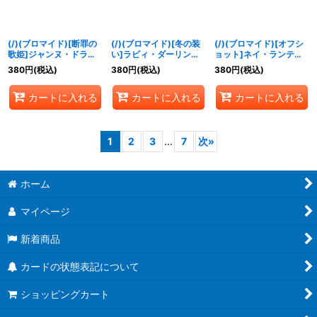
(/)(ブロマイド)[断罪の
(/)(ブロマイド)[冬の装
(/)(ブロマイド)[オフシ
歌姫]ジャンヌ・ドラニ
い]ラビィ・ダーリン
ョット]ネイ・ランテイ
エス【-】{D02-08}
【-】{D07-02}《》
ル【-】{D07-09}《》
380
円
(税込)
380
円
(税込)
380
円
(税込)
《》
カートに入れる
カートに入れる
カートに入れる
1
2
3
...
7
次
»
ホーム
マイページ
新着商品
カードの状態表記について
ショッピングカート