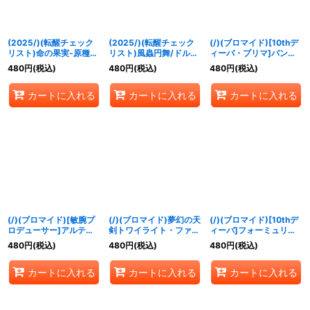
(2025/)(転醒チェック
(2025/)(転醒チェック
(/)(ブロマイド)[10thデ
リスト)命の果実-原種-/
リスト)風蟲円舞/ドルク
ィーバ・プリマ]バン
命の果実の精ドライアッ
ス・ウシワカ・オリジン
リ・ゼル【-】{D05-
480
円
(税込)
480
円
(税込)
480
円
(税込)
ド【-】{BS52-062}
【-】{BSC47-
23}《》
《緑》
RVTX03}《緑》
カートに入れる
カートに入れる
カートに入れる
(/)(ブロマイド)[敏腕プ
(/)(ブロマイド)夢幻の天
(/)(ブロマイド)[10thデ
ロデューサー]アルテミ
剣トワイライト・ファン
ィーバ]フォーミュリ
ス【-】{D05-34}《》
タジア(レイ・オーバイ
ア・エグゼシータ【-】
480
円
(税込)
480
円
(税込)
480
円
(税込)
ラスト)【-】{D02-07}
{D03-27}《》
《》
カートに入れる
カートに入れる
カートに入れる