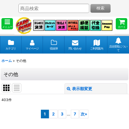
検索
メニュー
カート
店頭受取につい
カテゴリ
マイページ
収録弾
問い合わせ
ご利用案内
て
ホーム
>
その他
その他
表示順変更
閉じる
403
件
表示数
:
1
2
3
...
7
次
»
並び順
: