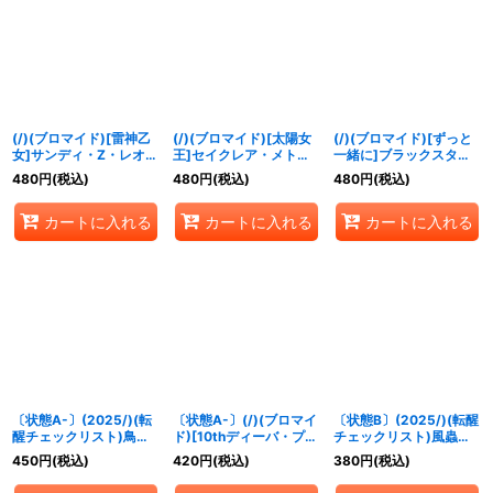
(/)(ブロマイド)[雷神乙
(/)(ブロマイド)[太陽女
(/)(ブロマイド)[ずっと
女]サンディ・Z・レオノ
王]セイクレア・メトゥ
一緒に]ブラックスター
ーラ【-】{D07-15}《》
ーム【-】{D07-16}《》
【-】{D07-30}《》
480
円
(税込)
480
円
(税込)
480
円
(税込)
カートに入れる
カートに入れる
カートに入れる
〔状態A-〕(2025/)(転
〔状態A-〕(/)(ブロマイ
〔状態B〕(2025/)(転醒
醒チェックリスト)鳥獣
ド)[10thディーバ・プリ
チェックリスト)風蟲円
氣兵・参號フクロック/
マ]バンリ・ゼル【-】
舞/ドルクス・ウシワ
450
円
(税込)
420
円
(税込)
380
円
(税込)
氣兵墓場【-】{BS73-
{D05-23}《》
カ・オリジン【-】
054a/BS73-054b}
{BSC47-RVTX03}