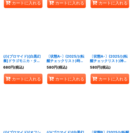
カートに入れる
カートに入れる
カートに入れる
RV009}《青》
(/)(ブロマイド)[白黒幻
〔状態A-〕(2025/)(転
〔状態A-〕(2025/)(転
奏]ドラゴモニカ・タウ
醒チェックリスト)時間
醒チェックリスト)神産
ラス【-】{D01-24}《》
双龍タイムラー・ダイム
ノ大醒獣オオヤシマ/黄
680
円
(税込)
580
円
(税込)
580
円
(税込)
ラー/時空竜軍団長タイ
泉ノ醒獣帝ヨモツオオカ
ムラー・ダイムラー
ミ【-】{BS55-TX02}
カートに入れる
カートに入れる
カートに入れる
【-】{BSC47-RV009}
《紫》
《青》
(/)(ブロマイド)[オフシ
(/)(ブロマイド)[白黒幻
〔状態B〕(2025/)(転醒