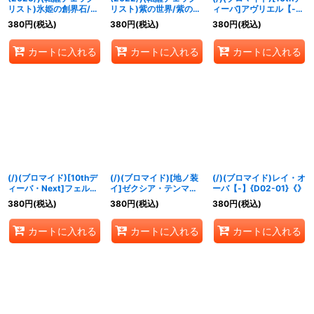
リスト)氷姫の創界石/氷
リスト)紫の世界/紫の悪
ィーバ]アヴリエル【-】
魔神姫【-】{BSC47-
魔神【-】{BS53-
{D05-28}《》
380
円
(税込)
380
円
(税込)
380
円
(税込)
RV013}《白》
TX02a/BS53-TX02b}
《紫》
カートに入れる
カートに入れる
カートに入れる
(/)(ブロマイド)[10thデ
(/)(ブロマイド)[地ノ装
(/)(ブロマイド)レイ・オ
ィーバ・Next]フェルマ
イ]ゼクシア・テンマ
ーバ【-】{D02-01}《》
【-】{D05-30}《》
【-】{D05-26}《》
380
円
(税込)
380
円
(税込)
380
円
(税込)
カートに入れる
カートに入れる
カートに入れる