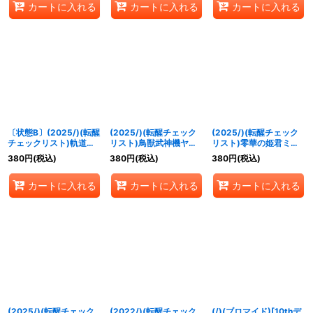
カートに入れる
カートに入れる
カートに入れる
《青》
《緑》
〔状態B〕(2025/)(転醒
(2025/)(転醒チェック
(2025/)(転醒チェック
チェックリスト)軌道エ
リスト)鳥獣武神機ヤマ
リスト)零華の姫君ミロ
レベーター・カンダタ/
ト・オーグナー-武神形
スラーヴァ/氷翼零装ミ
380
円
(税込)
380
円
(税込)
380
円
(税込)
カンダタ管理メカ・氣動
態-/鳥獣武神機ヤマト・
ロスラーヴァ【-】
兵器ジョローグ【-】
オーグナー-砲撃形態-
{BSC47-RV003}《白》
カートに入れる
カートに入れる
カートに入れる
{BS73-068a/BS73-
【-】{BS73-
068b}《白》
TX03a/BS73-TX03b}
《白》
(2025/)(転醒チェック
(2022/)(転醒チェック
(/)(ブロマイド)[10thデ