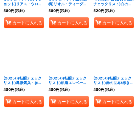
ョット]リアス・ウロヴ
奏]リオル・ティーダ
チェックリスト)白の世
ォルン【-】{D07-12}
【-】{D07-13}《》
界/白き機神【-】
580
円
(税込)
580
円
(税込)
520
円
(税込)
《》
{BS73-TCP04a/BS73-
TCP04b}《白》
カートに入れる
カートに入れる
カートに入れる
(2025/)(転醒チェック
(2025/)(転醒チェック
(2025/)(転醒チェック
リスト)鳥獣氣兵・参號
リスト)軌道エレベータ
リスト)赤の世界/赤き神
フクロック/氣兵墓場
ー・カンダタ/カンダタ
龍皇【-】{BS73-
480
円
(税込)
480
円
(税込)
480
円
(税込)
【-】{BS73-
管理メカ・氣動兵器ジョ
TCP01a/BS73-
054a/BS73-054b}
ローグ【-】{BS73-
TCP01b}《赤》
カートに入れる
カートに入れる
カートに入れる
《青》
068a/BS73-068b}
《白》