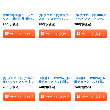
(2025/)(転醒チェック
(/)(ブロマイド)戦国フェ
(/)(ブロマイド)[10thデ
リスト)緑の世界/緑の自
スメインステージ(レ
ィーバ]ノア・フルール
然神【-】{BS73-
イ・オーバイラスト)
【-】{D03-01}《》
780
円
(税込)
780
円
(税込)
780
円
(税込)
TCP03a/BS73-
【-】{D02-06}《》
TCP03b}《緑》
カートに入れる
カートに入れる
カートに入れる
(/)(ブロマイド)[白黒幻
〔状態A-〕(2025/)(転
〔状態A-〕(2025/)(転
奏]トリックスター【-】
醒チェックリスト)戦国
醒チェックリスト)黄水
{D07-29}《》
龍ソウルドラゴンX/戦国
晶の宝妖精シトリィー/
780
円
(税込)
740
円
(税込)
740
円
(税込)
龍皇バーニング・ソウル
黄水晶の魔宝少女シトリ
ドラゴンX【-】{BS73-
ィー【-】{BS73-
カートに入れる
カートに入れる
カートに入れる
TX01a/BS73-TX01b}
043a/BS73-043b}
《赤》
《黄》