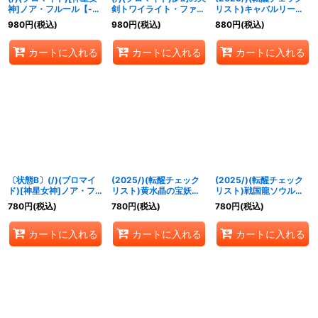
神]ノア・フルール【-】
剣トワイライト・ファン
リスト)キャバルリース
{D07-01}《》
タジア(レイオーバ＆ジ
ラッシュ/ソーディア
980
円
(税込)
980
円
(税込)
880
円
(税込)
ャンヌイラスト/BSC51
ス・アーサー・オリジン
収録)【-】{D07-08}
【-】{BSC47-
カートに入れる
カートに入れる
カートに入れる
《》
RVTX02}《紫》
〔状態B〕(/)(ブロマイ
(2025/)(転醒チェック
(2025/)(転醒チェック
ド)[神星女神]ノア・フ
リスト)黄水晶の宝妖精
リスト)戦国龍ソウルド
ルール【-】{D07-01}
シトリィー/黄水晶の魔
ラゴンX/戦国龍皇バーニ
780
円
(税込)
780
円
(税込)
780
円
(税込)
《》
宝少女シトリィー【-】
ング・ソウルドラゴン
{BS73-043a/BS73-
X【-】{BS73-
カートに入れる
カートに入れる
カートに入れる
043b}《黄》
TX01a/BS73-TX01b}
《赤》