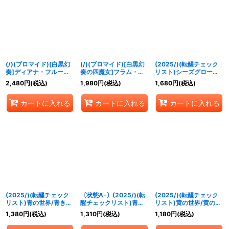
絞り込む
(/)(ブロマイド)[白黒幻
(/)(ブロマイド)[白黒幻
(2025/)(転醒チェック
奏]ディアナ・フルール
奏の四魔女]フラム・サ
リスト)シーズグローリ
【-】{D01-10}《》
ンドリア【-】{D01-13}
ー/天醒槍ロンゴ・ミニ
2,480
円
(税込)
1,980
円
(税込)
1,680
円
(税込)
《》
アス【-】{BSC47-
RVTX05}《多》
カートに入れる
カートに入れる
カートに入れる
(2025/)(転醒チェック
〔状態A-〕(2025/)(転
(2025/)(転醒チェック
リスト)青の世界/青き異
醒チェックリスト)青の
リスト)黄の世界/黄の夢
神【-】{BS73-
世界/青き異神【-】
想神【-】{BS73-
1,380
円
(税込)
1,310
円
(税込)
1,180
円
(税込)
TCP06a/BS73-
{BS73-TCP06a/BS73-
TCP05a/BS73-
TCP06b}《青》
TCP06b}《青》
TCP05b}《黄》