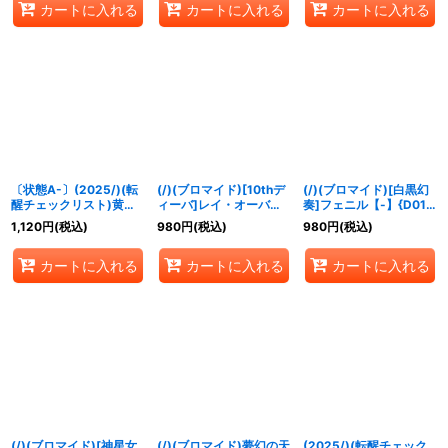
カートに入れる
カートに入れる
カートに入れる
〔状態A-〕(2025/)(転
(/)(ブロマイド)[10thデ
(/)(ブロマイド)[白黒幻
醒チェックリスト)黄の
ィーバ]レイ・オーバ
奏]フェニル【-】{D01-
世界/黄の夢想神【-】
【-】{D03-06}《》
25}《》
1,120
円
(税込)
980
円
(税込)
980
円
(税込)
{BS73-TCP05a/BS73-
TCP05b}《黄》
カートに入れる
カートに入れる
カートに入れる
(/)(ブロマイド)[神星女
(/)(ブロマイド)夢幻の天
(2025/)(転醒チェック