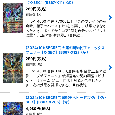
【X-SEC】{BS67-X11}《多》
280
円
(税込)
在庫数 1枚
Lv1 4000 合体 +7000Lv1_『このブレイヴの召
喚時』相手のバースト1つを破棄し、破棄できなか
ったとき、ボイドからコア1個を自分のスピリット
に置く。_合体条件:銀零_《合体結…
(2024/10)(SECRET)天運の契約杖フェニックス
フェザー【X-SEC】{BS67-X12}《多》
280
円
(税込)
在庫数 3枚
Lv1 4000 合体 +6000_合体条件:金雲___合体結
誓：「プチフェニル」が煌臨元の契約煌臨スピリ
ット__〔ゲームに1回：同名〕対象と合体したと
き、次の効果を発揮できる。■魂状態…
(2024/10)(SECRET)超獣王ベヒードスXV【XV-
SEC】{BS67-XV05}《青》
4,980
円
(税込)
在庫数 4枚