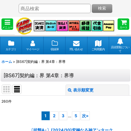
検索
メニュー
カート
店頭受取につい
カテゴリ
マイページ
収録弾
問い合わせ
ご利用案内
て
ホーム
>
[BS67]契約編：界 第4章：界導
[BS67]契約編：界 第4章：界導
表示順変更
閉じる
260
件
表示数
:
1
2
3
...
5
次
»
並び順
:
〔状態A-〕(2024/10)究極なる神アンターク