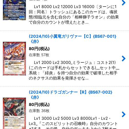
Lv1 8000 Lv2 12000 Lv3 16000〔ターンに1
回：同名〕トラッシュにあるこのカードは、魂状
態/煌臨元を含む自分の「相棒獅子ラオン」の効果
で自分のカウントが増えたとき…
(2024/10)小翼竜ガリヴァー【C】{BS67-001}
《赤》
80
円
(税込)
在庫数 57枚
Lv1 2000 Lv2 3000_ミラージュ：コスト2(1)
(このカードは手札からセットできる)__セット中__
系統：「緋炎」を持つ自分の効果で破壊した相手
のネクサスの効果を発揮させな…
(2024/10)ドラゴガンナー【R】{BS67-002}
《赤》
80
円
(税込)
在庫数 36枚
Lv1 3000 Lv2 5000 Lv3 8000Lv1・Lv2・
Lv3_『このスピリットの召喚時』自分のカウント
+1する。その後、自分のデッキを上から3枚オー