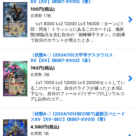
XV【XV】{BS67-XV05}《青》
100
円
(税込)
在庫数 17枚
Lv1 8000 Lv2 12000 Lv3 16000〔ターンに1
回：同名〕トラッシュにあるこのカードは、魂状
態/煌臨元を含む自分の「相棒獅子ラオン」の効果
で自分のカウントが増えたとき…
〔状態A-〕(2024/10)大甲帝デスタウロス
XV【XV】{BS67-XV02}《多》
740
円
(税込)
在庫数 3枚
Lv1 7000 Lv2 12000 Lv3 20000セットしてい
るこのカードは、自分のライフが減ったとき3以
下なら、自分のフィールド/リザーブの_[ソウルコ
ア]_以外のコア…
〔状態A-〕(2024/10)(SECRET)超獣王ベヒード
スXV【XV-SEC】{BS67-XV05}《青》
4,580
円
(税込)
在庫数 1枚