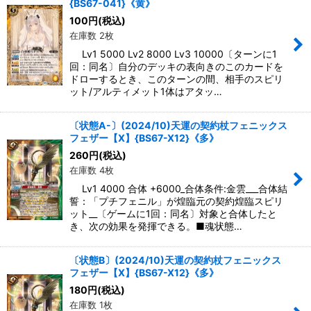
{BS67-041}《黄》
100
円
(税込)
在庫数 2枚
Lv1 5000 Lv2 8000 Lv3 10000〔ターンに1
回：同名〕自分のデッキの表向きのこのカードを
ドローするとき、このターンの間、相手のスピリ
ット/アルティメット1体はアタッ…
〔状態A-〕(2024/10)天運の契約杖フェニックス
フェザー【X】{BS67-X12}《多》
260
円
(税込)
在庫数 4枚
Lv1 4000 合体 +6000_合体条件:金雲___合体結
誓：「プチフェニル」が煌臨元の契約煌臨スピリ
ット__〔ゲームに1回：同名〕対象と合体したと
き、次の効果を発揮できる。■魂状態…
〔状態B〕(2024/10)天運の契約杖フェニックス
フェザー【X】{BS67-X12}《多》
180
円
(税込)
在庫数 1枚