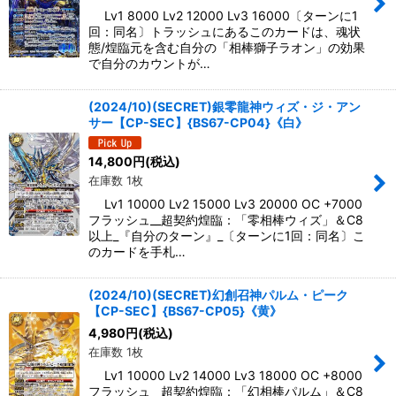
Lv1 8000 Lv2 12000 Lv3 16000〔ターンに1
回：同名〕トラッシュにあるこのカードは、魂状
態/煌臨元を含む自分の「相棒獅子ラオン」の効果
で自分のカウントが…
(2024/10)(SECRET)銀零龍神ウィズ・ジ・アン
サー【CP-SEC】{BS67-CP04}《白》
14,800
円
(税込)
在庫数 1枚
Lv1 10000 Lv2 15000 Lv3 20000 OC +7000
フラッシュ__超契約煌臨：「零相棒ウィズ」＆C8
以上_『自分のターン』_〔ターンに1回：同名〕こ
のカードを手札…
(2024/10)(SECRET)幻創召神パルム・ピーク
【CP-SEC】{BS67-CP05}《黄》
4,980
円
(税込)
在庫数 1枚
Lv1 10000 Lv2 14000 Lv3 18000 OC +8000
フラッシュ__超契約煌臨：「幻相棒パルム」＆C8