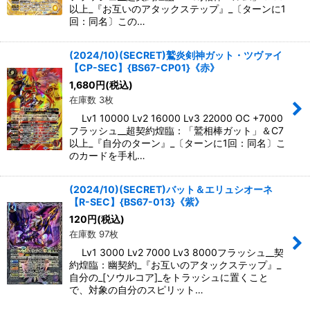
以上_『お互いのアタックステップ』_〔ターンに1
回：同名〕この…
(2024/10)(SECRET)鷲炎剣神ガット・ツヴァイ
【CP-SEC】{BS67-CP01}《赤》
1,680
円
(税込)
在庫数 3枚
Lv1 10000 Lv2 16000 Lv3 22000 OC +7000
フラッシュ__超契約煌臨：「鷲相棒ガット」＆C7
以上_『自分のターン』_〔ターンに1回：同名〕こ
のカードを手札…
(2024/10)(SECRET)バット＆エリュシオーネ
【R-SEC】{BS67-013}《紫》
120
円
(税込)
在庫数 97枚
Lv1 3000 Lv2 7000 Lv3 8000フラッシュ__契
約煌臨：幽契約_『お互いのアタックステップ』_
自分の_[ソウルコア]_をトラッシュに置くこと
で、対象の自分のスピリット…