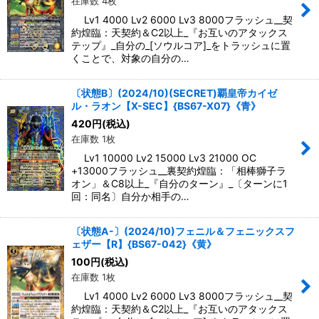
在庫数 4枚
Lv1 4000 Lv2 6000 Lv3 8000フラッシュ__契
約煌臨：天契約＆C2以上_『お互いのアタックス
テップ』_自分の_[ソウルコア]_をトラッシュに置
くことで、対象の自分の…
〔状態B〕(2024/10)(SECRET)覇皇帝カイゼ
ル・ラオン【X-SEC】{BS67-X07}《青》
420
円
(税込)
在庫数 1枚
Lv1 10000 Lv2 15000 Lv3 21000 OC
+13000フラッシュ__裏契約煌臨：「相棒獅子ラ
オン」＆C8以上_『自分のターン』_〔ターンに1
回：同名〕自分か相手の…
〔状態A-〕(2024/10)フェニル＆フェニックスフ
ェザー【R】{BS67-042}《黄》
100
円
(税込)
在庫数 1枚
Lv1 4000 Lv2 6000 Lv3 8000フラッシュ__契
約煌臨：天契約＆C2以上_『お互いのアタックス