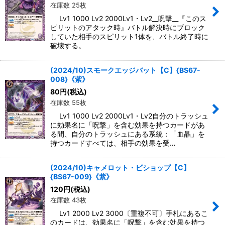
在庫数 25枚
Lv1 1000 Lv2 2000Lv1・Lv2__呪撃__『このス
ピリットのアタック時』バトル解決時にブロック
していた相手のスピリット1体を、バトル終了時に
破壊する。
(2024/10)スモークエッジバット【C】{BS67-
008}《紫》
80
円
(税込)
在庫数 55枚
Lv1 1000 Lv2 2000Lv1・Lv2自分のトラッシュ
に効果名に「呪撃」を含む効果を持つカードがあ
る間、自分のトラッシュにある系統：「血晶」を
持つカードすべては、相手の効果を受…
(2024/10)キャメロット・ビショップ【C】
{BS67-009}《紫》
120
円
(税込)
在庫数 43枚
Lv1 2000 Lv2 3000〔重複不可〕手札にあるこ
のカードは、効果名に「呪撃」を含む効果を持つ