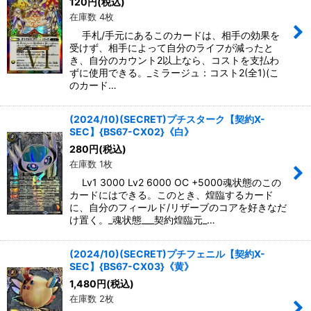
120
円
(税込)
在庫数 4枚
手札/手元にあるこのカードは、相手の効果を
受けず、相手によって自分のライフが減ったと
き、自分のカウント2以上なら、コストを支払わ
ずに使用できる。_ミラージュ：コスト2(全1)(こ
のカード…
(2024/10)(SECRET)プチスターク【契約X-
SEC】{BS67-CX02}《白》
280
円
(税込)
在庫数 1枚
Lv1 3000 Lv2 6000 OC +5000魂状態のこの
カードにはできる。このとき、煌臨するカード
に、自分のフィールド/リザーブのコアを好きなだ
け置く。_魂状態___契約煌臨元_…
(2024/10)(SECRET)プチフェニル【契約X-
SEC】{BS67-CX03}《黄》
1,480
円
(税込)
在庫数 2枚