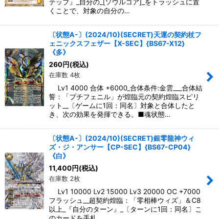
テップ』_自分の_[ソウルコア]_をトラッシュに置
くことで、対象の自分の…
〔状態A-〕(2024/10)(SECRET)天運の契約杖フ
ェニックスフェザー【X-SEC】{BS67-X12}
《多》
260
円
(税込)
在庫数 4枚
Lv1 4000 合体 +6000_合体条件:金雲___合体結
誓：「プチフェニル」が煌臨元の契約煌臨スピリ
ット__〔ゲームに1回：同名〕対象と合体したと
き、次の効果を発揮できる。■魂状態…
〔状態A-〕(2024/10)(SECRET)銀零龍神ウィ
ズ・ジ・アンサー【CP-SEC】{BS67-CP04}
《白》
11,400
円
(税込)
在庫数 2枚
Lv1 10000 Lv2 15000 Lv3 20000 OC +7000
フラッシュ__超契約煌臨：「零相棒ウィズ」＆C8
以上_『自分のターン』_〔ターンに1回：同名〕こ
のカードを手札…