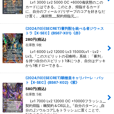
Lv1 3000 Lv2 5000 OC +6000魂状態のこの
カードにはできる。このとき、煌臨するカード
に、自分のフィールド/リザーブのコアを好きなだ
け置く。_魂状態___契約煌臨元_…
(2024/10)(SECRET)審判獣を統べる者ジウ＝ス
トラ【X-SEC】{BS67-X01}《赤》
280
円
(税込)
在庫数 9枚
Lv1 6000 Lv2 12000 Lv3 15000Lv1・Lv2・
Lv3_『このスピリットの召喚時』系統：「審判」
を持つ自分のスピリット1体につき、自分はデッキ
から1枚ドローできる…
(2024/10)(SECRET)騎槍皇キャリバーレ・バッ
ト【X-SEC】{BS67-X02}《紫》
580
円
(税込)
在庫数 5枚
Lv1 7000 Lv2 12000 OC +10000フラッシュ__
契約煌臨：幽契約＆C6以上_『自分のターン』_自
分の_[ソウルコア]_をトラッシュに置くことで、