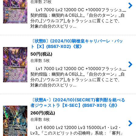
在庫数 21枚
Lv1 7000 Lv2 12000 OC +10000フラッシュ__
契約煌臨：幽契約＆C6以上_『自分のターン』_自
分の_[ソウルコア]_をトラッシュに置くことで、
対象の自分のスピリッ…
〔状態B〕(2024/10)騎槍皇キャリバーレ・バッ
ト【X】{BS67-X02}《紫》
50
円
(税込)
在庫数 5枚
Lv1 7000 Lv2 12000 OC +10000フラッシュ__
契約煌臨：幽契約＆C6以上_『自分のターン』_自
分の_[ソウルコア]_をトラッシュに置くことで、
対象の自分のスピリッ…
〔状態A-〕(2024/10)(SECRET)審判獣を統べる
者ジウ＝ストラ【X-SEC】{BS67-X01}《赤》
260
円
(税込)
在庫数 8枚
Lv1 6000 Lv2 12000 Lv3 15000Lv1・Lv2・
Lv3_『このスピリットの召喚時』系統：「審判」