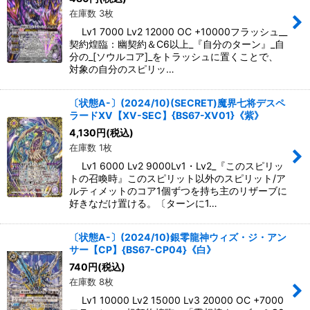
在庫数 3枚
Lv1 7000 Lv2 12000 OC +10000フラッシュ__
契約煌臨：幽契約＆C6以上_『自分のターン』_自
分の_[ソウルコア]_をトラッシュに置くことで、
対象の自分のスピリッ…
〔状態A-〕(2024/10)(SECRET)魔界七将デスペ
ラードXV【XV-SEC】{BS67-XV01}《紫》
4,130
円
(税込)
在庫数 1枚
Lv1 6000 Lv2 9000Lv1・Lv2_『このスピリッ
トの召喚時』このスピリット以外のスピリット/ア
ルティメットのコア1個ずつを持ち主のリザーブに
好きなだけ置ける。〔ターンに1…
〔状態A-〕(2024/10)銀零龍神ウィズ・ジ・アン
サー【CP】{BS67-CP04}《白》
740
円
(税込)
在庫数 8枚
Lv1 10000 Lv2 15000 Lv3 20000 OC +7000