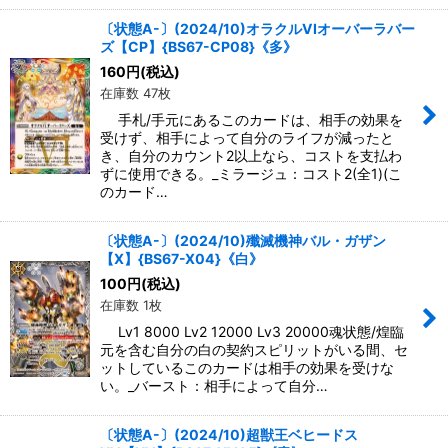
〔状態A-〕(2024/10)オラクルVIオーバーラバー
ズ【CP】{BS67-CP08}《多》
160
円
(税込)
在庫数 47枚
手札/手元にあるこのカードは、相手の効果を
受けず、相手によって自分のライフが減ったと
き、自分のカウント2以上なら、コストを支払わ
ずに使用できる。_ミラージュ：コスト2(全1)(こ
のカード…
〔状態A-〕(2024/10)殲滅機神バル・ガザン
【X】{BS67-X04}《白》
100
円
(税込)
在庫数 1枚
Lv1 8000 Lv2 12000 Lv3 20000魂状態/煌臨
元を含む自分の白の契約スピリットがいる間、セ
ットしているこのカードは相手の効果を受けな
い。_バースト：相手によって自分…
〔状態A-〕(2024/10)超獣王ベヒードス