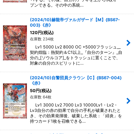
プンできる。その中の系統…
(2024/10)赫龍帝ヴァルガザード【M】{BS67-
003}《赤》
120
円
(税込)
在庫数 234枚
Lv1 5000 Lv2 8000 OC +5000フラッシュ__
契約煌臨：熱契約＆C1以上_『自分のターン』_自
分の_[ソウルコア]_をトラッシュに置くことで、
対象の自分のスピリットに…
(2024/10)自警団員クラウン【C】{BS67-004}
《赤》
50
円
(税込)
在庫数 64枚
Lv1 3000 Lv2 7000 Lv3 10000Lv1・Lv2・
Lv3自分の赤の効果で自分の手札が破棄されたと
き、その効果発揮後、破棄した系統：「緋炎」を
持つカード1枚を召喚できる…