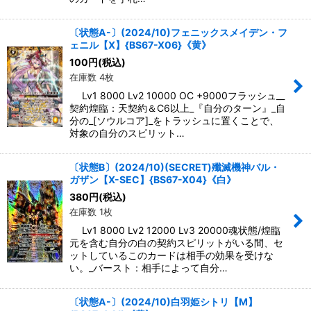
〔状態A-〕(2024/10)フェニックスメイデン・フ
ェニル【X】{BS67-X06}《黄》
100
円
(税込)
在庫数 4枚
Lv1 8000 Lv2 10000 OC +9000フラッシュ__
契約煌臨：天契約＆C6以上_『自分のターン』_自
分の_[ソウルコア]_をトラッシュに置くことで、
対象の自分のスピリット…
〔状態B〕(2024/10)(SECRET)殲滅機神バル・
ガザン【X-SEC】{BS67-X04}《白》
380
円
(税込)
在庫数 1枚
Lv1 8000 Lv2 12000 Lv3 20000魂状態/煌臨
元を含む自分の白の契約スピリットがいる間、セ
ットしているこのカードは相手の効果を受けな
い。_バースト：相手によって自分…
〔状態A-〕(2024/10)白羽姫シトリ【M】