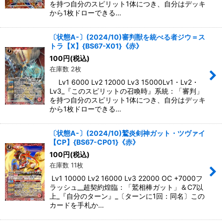
を持つ自分のスピリット1体につき、自分はデッキ
から1枚ドローできる…
〔状態A-〕(2024/10)審判獣を統べる者ジウ＝ス
トラ【X】{BS67-X01}《赤》
100
円
(税込)
在庫数 2枚
Lv1 6000 Lv2 12000 Lv3 15000Lv1・Lv2・
Lv3_『このスピリットの召喚時』系統：「審判」
を持つ自分のスピリット1体につき、自分はデッキ
から1枚ドローできる…
〔状態A-〕(2024/10)鷲炎剣神ガット・ツヴァイ
【CP】{BS67-CP01}《赤》
100
円
(税込)
在庫数 11枚
Lv1 10000 Lv2 16000 Lv3 22000 OC +7000フ
ラッシュ__超契約煌臨：「鷲相棒ガット」＆C7以
上_『自分のターン』_〔ターンに1回：同名〕この
カードを手札か…