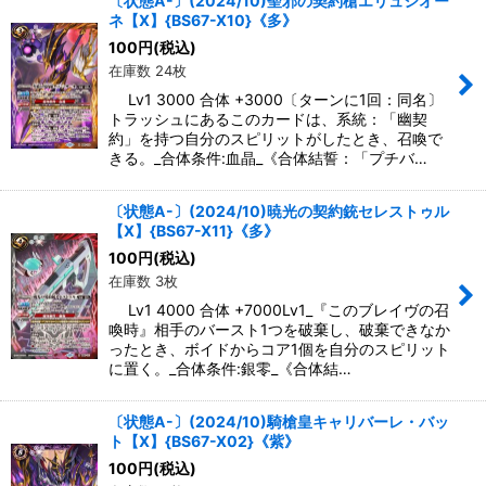
〔状態A-〕(2024/10)聖邪の契約槍エリュシオー
ネ【X】{BS67-X10}《多》
100
円
(税込)
在庫数 24枚
Lv1 3000 合体 +3000〔ターンに1回：同名〕
トラッシュにあるこのカードは、系統：「幽契
約」を持つ自分のスピリットがしたとき、召喚で
きる。_合体条件:血晶_《合体結誓：「プチバ…
〔状態A-〕(2024/10)暁光の契約銃セレストゥル
【X】{BS67-X11}《多》
100
円
(税込)
在庫数 3枚
Lv1 4000 合体 +7000Lv1_『このブレイヴの召
喚時』相手のバースト1つを破棄し、破棄できなか
ったとき、ボイドからコア1個を自分のスピリット
に置く。_合体条件:銀零_《合体結…
〔状態A-〕(2024/10)騎槍皇キャリバーレ・バッ
ト【X】{BS67-X02}《紫》
100
円
(税込)