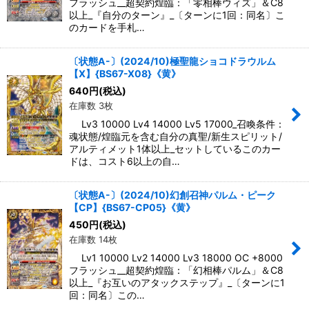
フラッシュ__超契約煌臨：「零相棒ウィズ」＆C8
以上_『自分のターン』_〔ターンに1回：同名〕こ
のカードを手札…
〔状態A-〕(2024/10)極聖龍ショコドラウルム
【X】{BS67-X08}《黄》
640
円
(税込)
在庫数 3枚
Lv3 10000 Lv4 14000 Lv5 17000_召喚条件：
魂状態/煌臨元を含む自分の真聖/新生スピリット/
アルティメット1体以上_セットしているこのカー
ドは、コスト6以上の自…
〔状態A-〕(2024/10)幻創召神パルム・ピーク
【CP】{BS67-CP05}《黄》
450
円
(税込)
在庫数 14枚
Lv1 10000 Lv2 14000 Lv3 18000 OC +8000
フラッシュ__超契約煌臨：「幻相棒パルム」＆C8
以上_『お互いのアタックステップ』_〔ターンに1
回：同名〕この…