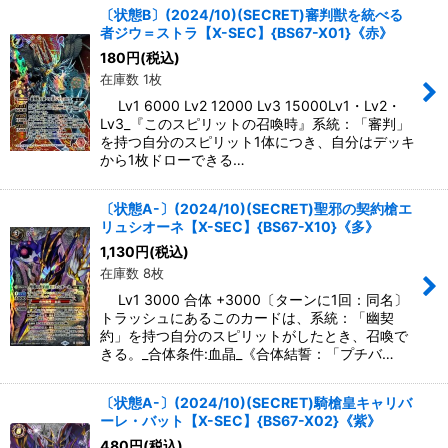
〔状態B〕(2024/10)(SECRET)審判獣を統べる
者ジウ＝ストラ【X-SEC】{BS67-X01}《赤》
180
円
(税込)
在庫数 1枚
Lv1 6000 Lv2 12000 Lv3 15000Lv1・Lv2・
Lv3_『このスピリットの召喚時』系統：「審判」
を持つ自分のスピリット1体につき、自分はデッキ
から1枚ドローできる…
〔状態A-〕(2024/10)(SECRET)聖邪の契約槍エ
リュシオーネ【X-SEC】{BS67-X10}《多》
1,130
円
(税込)
在庫数 8枚
Lv1 3000 合体 +3000〔ターンに1回：同名〕
トラッシュにあるこのカードは、系統：「幽契
約」を持つ自分のスピリットがしたとき、召喚で
きる。_合体条件:血晶_《合体結誓：「プチバ…
〔状態A-〕(2024/10)(SECRET)騎槍皇キャリバ
ーレ・バット【X-SEC】{BS67-X02}《紫》
480
円
(税込)