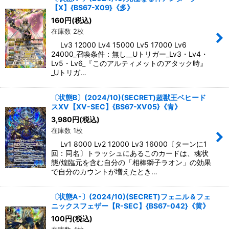
【X】{BS67-X09}《多》
絞り込む
160
円
(税込)
在庫数 2枚
Lv3 12000 Lv4 15000 Lv5 17000 Lv6
24000_召喚条件：無し__Uトリガー_Lv3・Lv4・
Lv5・Lv6_『このアルティメットのアタック時』
_Uトリガ…
〔状態B〕(2024/10)(SECRET)超獣王ベヒード
スXV【XV-SEC】{BS67-XV05}《青》
3,980
円
(税込)
在庫数 1枚
Lv1 8000 Lv2 12000 Lv3 16000〔ターンに1
回：同名〕トラッシュにあるこのカードは、魂状
態/煌臨元を含む自分の「相棒獅子ラオン」の効果
で自分のカウントが増えたとき…
〔状態A-〕(2024/10)(SECRET)フェニル＆フェ
ニックスフェザー【R-SEC】{BS67-042}《黄》
100
円
(税込)