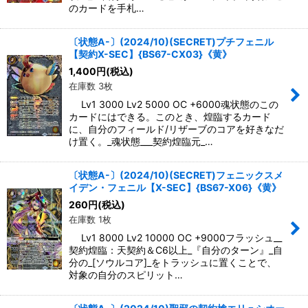
のカードを手札…
〔状態A-〕(2024/10)(SECRET)プチフェニル
【契約X-SEC】{BS67-CX03}《黄》
1,400
円
(税込)
在庫数 3枚
Lv1 3000 Lv2 5000 OC +6000魂状態のこの
カードにはできる。このとき、煌臨するカード
に、自分のフィールド/リザーブのコアを好きなだ
け置く。_魂状態___契約煌臨元_…
〔状態A-〕(2024/10)(SECRET)フェニックスメ
イデン・フェニル【X-SEC】{BS67-X06}《黄》
260
円
(税込)
在庫数 1枚
Lv1 8000 Lv2 10000 OC +9000フラッシュ__
契約煌臨：天契約＆C6以上_『自分のターン』_自
分の_[ソウルコア]_をトラッシュに置くことで、
対象の自分のスピリット…