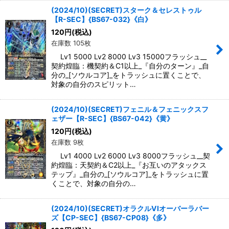
(2024/10)(SECRET)スターク＆セレストゥル
【R-SEC】{BS67-032}《白》
120
円
(税込)
在庫数 105枚
Lv1 5000 Lv2 8000 Lv3 15000フラッシュ__
契約煌臨：機契約＆C1以上_『自分のターン』_自
分の_[ソウルコア]_をトラッシュに置くことで、
対象の自分のスピリット…
(2024/10)(SECRET)フェニル＆フェニックスフ
ェザー【R-SEC】{BS67-042}《黄》
120
円
(税込)
在庫数 9枚
Lv1 4000 Lv2 6000 Lv3 8000フラッシュ__契
約煌臨：天契約＆C2以上_『お互いのアタックス
テップ』_自分の_[ソウルコア]_をトラッシュに置
くことで、対象の自分の…
(2024/10)(SECRET)オラクルVIオーバーラバー
ズ【CP-SEC】{BS67-CP08}《多》