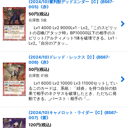
(2024/10)審判獣デッドエンダー【C】{BS67-
005}《赤》
50
円
(税込)
在庫数 5枚
Lv1 4000 Lv2 9000Lv1・Lv2_『このスピリッ
トの召喚/アタック時』BP10000以下の相手のス
ピリット/アルティメット1体を破壊できる。Lv1・
Lv2_『自分のアタッ…
(2024/10)ドレッド・レックス【C】{BS67-
006}《赤》
50
円
(税込)
在庫数 61枚
Lv1 6000 Lv2 10000 Lv3 11000セットしてい
るこのカードは、系統：「緋炎」を持つ自分の効
果で相手のネクサスを破壊したとき、ただちに発
動できる。_バースト：相手の『…
(2024/10)キャメロット・ライダー【C】{BS67-
007}《紫》
120
円
(税込)