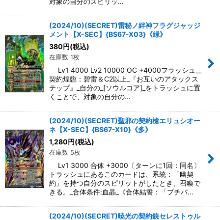
対象の自分のスピリッ…
(2024/10)(SECRET)雷秘ノ絆神フラグジャッジ
メント【X-SEC】{BS67-X03}《緑》
380
円
(税込)
在庫数 1枚
Lv1 4000 Lv2 10000 OC +4000フラッシュ__
契約煌臨：碧雷＆C2以上_『お互いのアタックス
テップ』_自分の_[ソウルコア]_をトラッシュに置
くことで、対象の自分の…
(2024/10)(SECRET)聖邪の契約槍エリュシオー
ネ【X-SEC】{BS67-X10}《多》
1,280
円
(税込)
在庫数 5枚
Lv1 3000 合体 +3000〔ターンに1回：同名〕
トラッシュにあるこのカードは、系統：「幽契
約」を持つ自分のスピリットがしたとき、召喚で
きる。_合体条件:血晶_《合体結誓：「プチバ…
(2024/10)(SECRET)暁光の契約銃セレストゥル