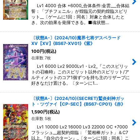
Lv1 4000 合体 +6000_合体条件:金雲___合体結
誓：「プチフェニル」が煌臨元の契約煌臨スピリ
ット__〔ゲームに1回：同名〕対象と合体したと
き、次の効果を発揮できる。■魂状態…
〔状態A-〕(2024/10)魔界七将デスペラード
XV【XV】{BS67-XV01}《紫》
100
円
(税込)
在庫数 7枚
Lv1 6000 Lv2 9000Lv1・Lv2_『このスピリッ
トの召喚時』このスピリット以外のスピリット/ア
ルティメットのコア1個ずつを持ち主のリザーブに
好きなだけ置ける。〔ターンに1…
〔状態A-〕(2024/10)(SECRET)鷲炎剣神ガッ
ト・ツヴァイ【CP-SEC】{BS67-CP01}《赤》
1,590
円
(税込)
在庫数 5枚
Lv1 10000 Lv2 16000 Lv3 22000 OC +7000
フラッシュ__超契約煌臨：「鷲相棒ガット」＆C7
以上_『自分のターン』_〔ターンに1回：同名〕こ