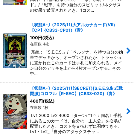
ド」/「戦車」を持つ自分のスピリット/ネクサス
の効果で破棄されたとき、1コス…
〔状態A-〕(2025/11)大アルカナカード(VII)
【CP】{CB33-CP01}《青》
100
円
(税込)
在庫数 4枚
系統：「S.E.E.S.」/「ペルソナ」を持つ自分の効
果でデッキから、オープンされたか、トラッシュ
に置かれたこのカードは手札に加えられる。メイ
ン自分のデッキを上から4枚オープンする。その
中…
〔状態A-〕(2025/11)(SECRET)[S.E.E.S.制式戦
闘服]コロマル【R-SEC】{CB33-020}《青》
480
円
(税込)
在庫数 1枚
Lv1 2000 Lv2 4000〔ターンに1回：同名〕手札
にあるこのカードは、自分の「主人公」を召喚//
配置したとき、コストを支払わずに召喚できる。
Lv1・Lv2_『自分のアタックステッ…