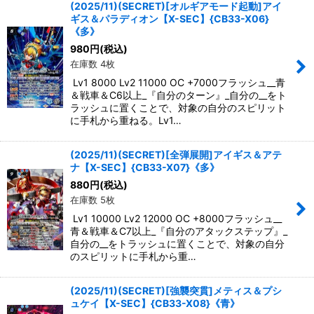
(2025/11)(SECRET)[オルギアモード起動]アイ
ギス＆パラディオン【X-SEC】{CB33-X06}
《多》
980
円
(税込)
在庫数 4枚
Lv1 8000 Lv2 11000 OC +7000フラッシュ__青
＆戦車＆C6以上_『自分のターン』_自分の__をト
ラッシュに置くことで、対象の自分のスピリット
に手札から重ねる。Lv1…
(2025/11)(SECRET)[全弾展開]アイギス＆アテ
ナ【X-SEC】{CB33-X07}《多》
880
円
(税込)
在庫数 5枚
Lv1 10000 Lv2 12000 OC +8000フラッシュ__
青＆戦車＆C7以上_『自分のアタックステップ』_
自分の__をトラッシュに置くことで、対象の自分
のスピリットに手札から重…
(2025/11)(SECRET)[強襲突貫]メティス＆プシ
ュケイ【X-SEC】{CB33-X08}《青》