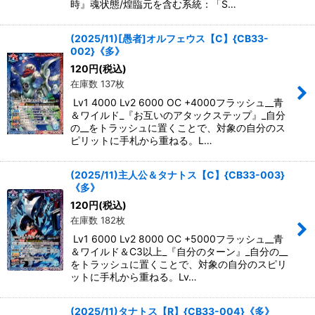
時』魂状態/煌臨元を含む系統：「S…
(2025/11)[愚者]オルフェウス【C】{CB33-
002}《多》
120
円
(税込)
在庫数 137枚
Lv1 4000 Lv2 6000 OC +4000フラッシュ__青
＆ワイルド_『お互いのアタックステップ』_自分
の__をトラッシュに置くことで、対象の自分のス
ピリットに手札から重ねる。L…
(2025/11)主人公＆タナトス【C】{CB33-003}
《多》
120
円
(税込)
在庫数 182枚
Lv1 6000 Lv2 8000 OC +5000フラッシュ__青
＆ワイルド＆C3以上_『自分のターン』_自分の__
をトラッシュに置くことで、対象の自分のスピリ
ットに手札から重ねる。Lv…
(2025/11)タナトス【R】{CB33-004}《多》