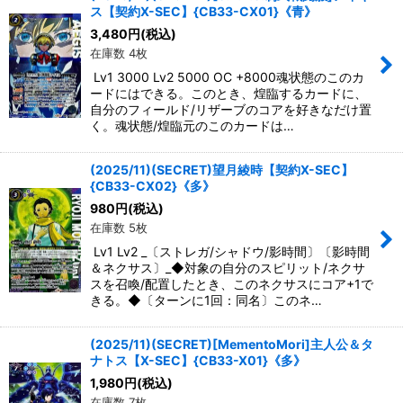
ス【契約X-SEC】{CB33-CX01}《青》
3,480
円
(税込)
在庫数 4枚
Lv1 3000 Lv2 5000 OC +8000魂状態のこのカ
ードにはできる。このとき、煌臨するカードに、
自分のフィールド/リザーブのコアを好きなだけ置
く。魂状態/煌臨元のこのカードは…
(2025/11)(SECRET)望月綾時【契約X-SEC】
{CB33-CX02}《多》
980
円
(税込)
在庫数 5枚
Lv1 Lv2 _〔ストレガ/シャドウ/影時間〕〔影時間
＆ネクサス〕_◆対象の自分のスピリット/ネクサ
スを召喚/配置したとき、このネクサスにコア+1で
きる。◆〔ターンに1回：同名〕このネ…
(2025/11)(SECRET)[MementoMori]主人公＆タ
ナトス【X-SEC】{CB33-X01}《多》
1,980
円
(税込)
在庫数 7枚