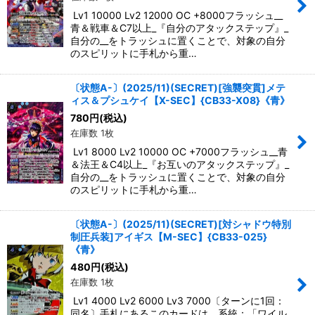
Lv1 10000 Lv2 12000 OC +8000フラッシュ__
青＆戦車＆C7以上_『自分のアタックステップ』_
自分の__をトラッシュに置くことで、対象の自分
のスピリットに手札から重…
〔状態A-〕(2025/11)(SECRET)[強襲突貫]メテ
ィス＆プシュケイ【X-SEC】{CB33-X08}《青》
780
円
(税込)
在庫数 1枚
Lv1 8000 Lv2 10000 OC +7000フラッシュ__青
＆法王＆C4以上_『お互いのアタックステップ』_
自分の__をトラッシュに置くことで、対象の自分
のスピリットに手札から重…
〔状態A-〕(2025/11)(SECRET)[対シャドウ特別
制圧兵装]アイギス【M-SEC】{CB33-025}
《青》
480
円
(税込)
在庫数 1枚
Lv1 4000 Lv2 6000 Lv3 7000〔ターンに1回：
同名〕手札にあるこのカードは、系統：「ワイル