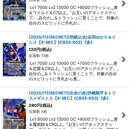
Lv1 7000 Lv2 13000 OC +8000フラッシュ__青
＆ワイルド＆C7以上_『お互いのアタックステッ
プ』_自分の__をトラッシュに置くことで、対象の
自分のスピリットに手札か…
(2025/11)(SECRET)[明鏡止水]岳羽ゆかり＆イ
シス【X-SEC】{CB33-X02}《多》
120
円
(税込)
在庫数 10枚
Lv1 7000 Lv2 10000 OC +7000フラッシュ__青
＆恋愛＆C6以上_『お互いのアタックステップ』_
自分の__をトラッシュに置くことで、対象の自分
のスピリットに手札から重…
(2025/11)(SECRET)[生命の炎]伊織順平＆トリ
スメギストス【X-SEC】{CB33-X03}《多》
280
円
(税込)
在庫数 5枚
Lv1 8000 Lv2 12000 OC +9000フラッシュ__青
＆魔術師＆C6以上_『お互いのアタックステッ