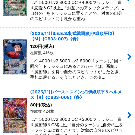
Lv1 5000 Lv2 8000 OC +4000フラッシュ__青
＆恋愛＆C2以上_『お互いのアタックステップ』_
自分の__をトラッシュに置くことで、対象の自分
のスピリットに手札から重ね…
(2025/11)[S.E.E.S.制式戦闘服]伊織順平[2]
【M】{CB33-007}《青》
120
円
(税込)
在庫数 416枚
Lv1 4000 Lv2 6000 Lv3 8000〔ターンに1回：
同名〕トラッシュにあるこのカードは、系統：
「魔術師」を持つ自分のスピリットがしたとき、
手札に戻せる。そうしたとき、このタ…
(2025/11)[バーストスイング]伊織順平＆ヘルメ
ス【R】{CB33-008}《多》
80
円
(税込)
在庫数 424枚
Lv1 5000 Lv2 8000 OC +5000フラッシュ__青
＆魔術師＆C3以上_『自分のターン』_自分の__を
トラッシュに置くことで、対象の自分のスピリッ