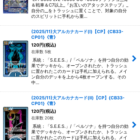
＆戦車＆C7以上_『お互いのアタックステップ』_
自分の__をトラッシュに置くことで、対象の自分
のスピリットに手札から重…
(2025/11)大アルカナカード(I)【CP】{CB33-
CP01}《青》
120
円
(税込)
在庫数 5枚
系統：「S.E.E.S.」/「ペルソナ」を持つ自分の効
果でデッキから、オープンされたか、トラッシュ
に置かれたこのカードは手札に加えられる。メイ
ン自分のデッキを上から4枚オープンする。その
中…
(2025/11)大アルカナカード(II)【CP】{CB33-
CP01}《青》
120
円
(税込)
在庫数 20枚
系統：「S.E.E.S.」/「ペルソナ」を持つ自分の効
果でデッキから、オープンされたか、トラッシュ
に置かれたこのカードは手札に加えられる。メイ