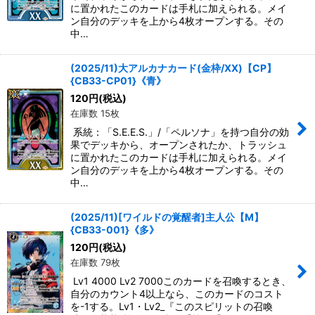
に置かれたこのカードは手札に加えられる。メイ
ン自分のデッキを上から4枚オープンする。その
中…
(2025/11)大アルカナカード(金枠/XX)【CP】
{CB33-CP01}《青》
120
円
(税込)
在庫数 15枚
系統：「S.E.E.S.」/「ペルソナ」を持つ自分の効
果でデッキから、オープンされたか、トラッシュ
に置かれたこのカードは手札に加えられる。メイ
ン自分のデッキを上から4枚オープンする。その
中…
(2025/11)[ワイルドの覚醒者]主人公【M】
{CB33-001}《多》
120
円
(税込)
在庫数 79枚
Lv1 4000 Lv2 7000このカードを召喚するとき、
自分のカウント4以上なら、このカードのコスト
を-1する。Lv1・Lv2_『このスピリットの召喚