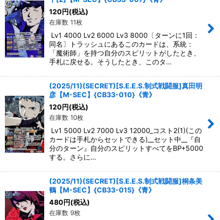
120
円
(税込)
在庫数 11枚
Lv1 4000 Lv2 6000 Lv3 8000〔ターンに1回：
同名〕トラッシュにあるこのカードは、系統：
「魔術師」を持つ自分のスピリットがしたとき、
手札に戻せる。そうしたとき、このタ…
(2025/11)(SECRET)[S.E.E.S.制式戦闘服]真田明
彦【M-SEC】{CB33-010}《青》
120
円
(税込)
在庫数 10枚
Lv1 5000 Lv2 7000 Lv3 12000_コスト2(1)(この
カードは手札からセットできる)__セット中__『自
分のターン』自分のスピリットすべてをBP+5000
する。さらに…
(2025/11)(SECRET)[S.E.E.S.制式戦闘服]桐条美
鶴【M-SEC】{CB33-015}《青》
480
円
(税込)
在庫数 9枚