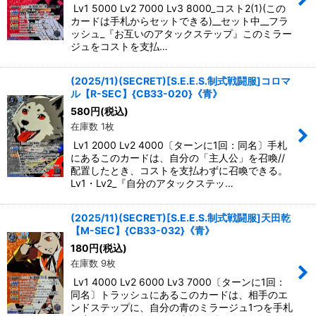
Lv1 5000 Lv2 7000 Lv3 8000_コスト2(1)(この
カードは手札からセットできる)__セット中__フラ
ッシュ_『お互いのアタックステップ』このミラー
ジュをコストを支払…
(2025/11)(SECRET)[S.E.E.S.制式戦闘服]コロマ
ル【R-SEC】{CB33-020}《青》
580
円
(税込)
在庫数 1枚
Lv1 2000 Lv2 4000〔ターンに1回：同名〕手札
にあるこのカードは、自分の「主人公」を召喚//
配置したとき、コストを支払わずに召喚できる。
Lv1・Lv2_『自分のアタックステッ…
(2025/11)(SECRET)[S.E.E.S.制式戦闘服]天田乾
【M-SEC】{CB33-032}《青》
180
円
(税込)
在庫数 9枚
Lv1 4000 Lv2 6000 Lv3 7000〔ターンに1回：
同名〕トラッシュにあるこのカードは、相手のエ
ンドステップに、自分の青のミラージュ1つを手札