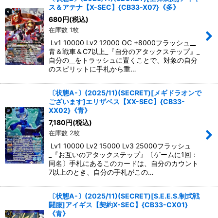
ス＆アテナ【X-SEC】{CB33-X07}《多》
絞り込む
680
円
(税込)
在庫数 1枚
Lv1 10000 Lv2 12000 OC +8000フラッシュ__
青＆戦車＆C7以上_『自分のアタックステップ』_
自分の__をトラッシュに置くことで、対象の自分
のスピリットに手札から重…
〔状態A-〕(2025/11)(SECRET)[メギドラオンで
ございます]エリザベス【XX-SEC】{CB33-
XX02}《青》
7,180
円
(税込)
在庫数 2枚
Lv1 10000 Lv2 15000 Lv3 25000フラッシュ
_『お互いのアタックステップ』〔ゲームに1回：
同名〕手札にあるこのカードは、自分のカウント
7以上のとき、自分の手札がこの…
〔状態A-〕(2025/11)(SECRET)[S.E.E.S.制式戦
闘服]アイギス【契約X-SEC】{CB33-CX01}
《青》