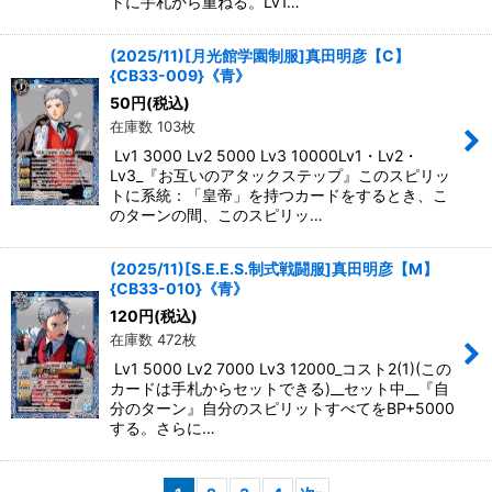
トに手札から重ねる。Lv1…
(2025/11)[月光館学園制服]真田明彦【C】
{CB33-009}《青》
50
円
(税込)
在庫数 103枚
Lv1 3000 Lv2 5000 Lv3 10000Lv1・Lv2・
Lv3_『お互いのアタックステップ』このスピリッ
トに系統：「皇帝」を持つカードをするとき、こ
のターンの間、このスピリッ…
(2025/11)[S.E.E.S.制式戦闘服]真田明彦【M】
{CB33-010}《青》
120
円
(税込)
在庫数 472枚
Lv1 5000 Lv2 7000 Lv3 12000_コスト2(1)(この
カードは手札からセットできる)__セット中__『自
分のターン』自分のスピリットすべてをBP+5000
する。さらに…