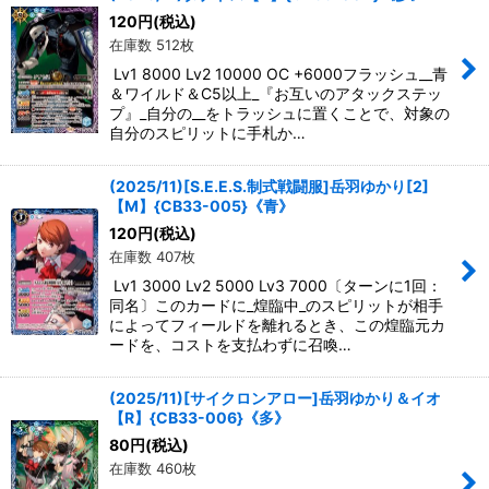
120
円
(税込)
在庫数 512枚
Lv1 8000 Lv2 10000 OC +6000フラッシュ__青
＆ワイルド＆C5以上_『お互いのアタックステッ
プ』_自分の__をトラッシュに置くことで、対象の
自分のスピリットに手札か…
(2025/11)[S.E.E.S.制式戦闘服]岳羽ゆかり[2]
【M】{CB33-005}《青》
120
円
(税込)
在庫数 407枚
Lv1 3000 Lv2 5000 Lv3 7000〔ターンに1回：
同名〕このカードに_煌臨中_のスピリットが相手
によってフィールドを離れるとき、この煌臨元カ
ードを、コストを支払わずに召喚…
(2025/11)[サイクロンアロー]岳羽ゆかり＆イオ
【R】{CB33-006}《多》
80
円
(税込)
在庫数 460枚