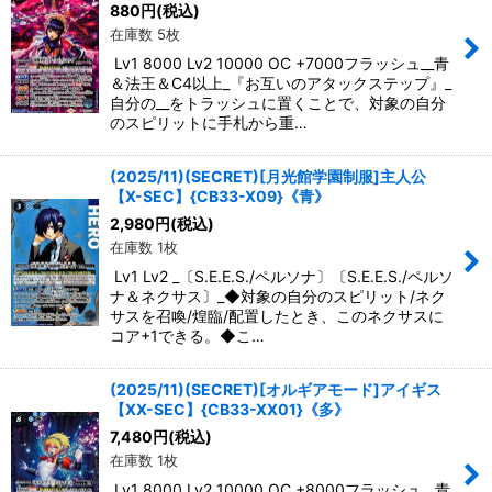
880
円
(税込)
在庫数 5枚
Lv1 8000 Lv2 10000 OC +7000フラッシュ__青
＆法王＆C4以上_『お互いのアタックステップ』_
自分の__をトラッシュに置くことで、対象の自分
のスピリットに手札から重…
(2025/11)(SECRET)[月光館学園制服]主人公
【X-SEC】{CB33-X09}《青》
2,980
円
(税込)
在庫数 1枚
Lv1 Lv2 _〔S.E.E.S./ペルソナ〕〔S.E.E.S./ペルソ
ナ＆ネクサス〕_◆対象の自分のスピリット/ネク
サスを召喚/煌臨/配置したとき、このネクサスに
コア+1できる。◆こ…
(2025/11)(SECRET)[オルギアモード]アイギス
【XX-SEC】{CB33-XX01}《多》
7,480
円
(税込)
在庫数 1枚
Lv1 8000 Lv2 10000 OC +8000フラッシュ__青