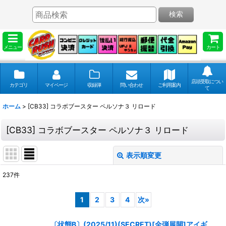
検索
メニュー
カート
店頭受取につい
カテゴリ
マイページ
収録弾
問い合わせ
ご利用案内
て
ホーム
>
[CB33] コラボブースター ペルソナ３ リロード
[CB33] コラボブースター ペルソナ３ リロード
表示順変更
閉じる
237
件
表示数
:
1
2
3
4
次
»
並び順
:
〔状態B〕(2025/11)(SECRET)[全弾展開]アイギ