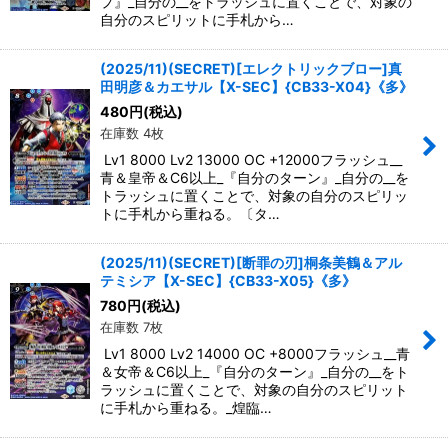
プ』_自分の__をトラッシュに置くことで、対象の
自分のスピリットに手札から…
(2025/11)(SECRET)[エレクトリックブロー]真
田明彦＆カエサル【X-SEC】{CB33-X04}《多》
480
円
(税込)
在庫数 4枚
Lv1 8000 Lv2 13000 OC +12000フラッシュ__
青＆皇帝＆C6以上_『自分のターン』_自分の__を
トラッシュに置くことで、対象の自分のスピリッ
トに手札から重ねる。〔タ…
(2025/11)(SECRET)[断罪の刃]桐条美鶴＆アル
テミシア【X-SEC】{CB33-X05}《多》
780
円
(税込)
在庫数 7枚
Lv1 8000 Lv2 14000 OC +8000フラッシュ__青
＆女帝＆C6以上_『自分のターン』_自分の__をト
ラッシュに置くことで、対象の自分のスピリット
に手札から重ねる。_煌臨…