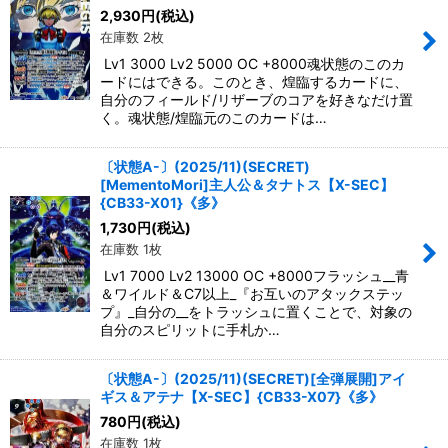
2,930
円
(税込)
在庫数 2枚
Lv1 3000 Lv2 5000 OC +8000魂状態のこのカ
ードにはできる。このとき、煌臨するカードに、
自分のフィールド/リザーブのコアを好きなだけ置
く。魂状態/煌臨元のこのカードは…
〔状態A-〕(2025/11)(SECRET)
[MementoMori]主人公＆タナトス【X-SEC】
{CB33-X01}《多》
1,730
円
(税込)
在庫数 1枚
Lv1 7000 Lv2 13000 OC +8000フラッシュ__青
＆ワイルド＆C7以上_『お互いのアタックステッ
プ』_自分の__をトラッシュに置くことで、対象の
自分のスピリットに手札か…
〔状態A-〕(2025/11)(SECRET)[全弾展開]アイ
ギス＆アテナ【X-SEC】{CB33-X07}《多》
780
円
(税込)
在庫数 1枚