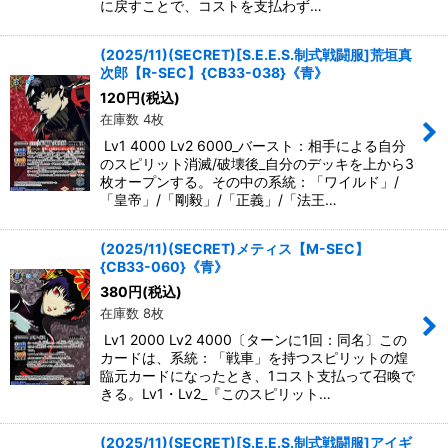
に戻すことで、コストを支払わず…
(2025/11)(SECRET)[S.E.E.S.制式戦闘服]荒垣真
次郎【R-SEC】{CB33-038}《青》
120
円
(税込)
在庫数 4枚
Lv1 4000 Lv2 6000_バースト：相手による自分
のスピリット消滅/破壊後_自分のデッキを上から3
枚オープンする。その中の系統：「ワイルド」/
「皇帝」/「剛毅」/「正義」/「法王…
(2025/11)(SECRET)メティス【M-SEC】
{CB33-060}《青》
380
円
(税込)
在庫数 8枚
Lv1 2000 Lv2 4000〔ターンに1回：同名〕この
カードは、系統：「戦車」を持つスピリットの煌
臨元カードになったとき、1コスト支払って召喚で
きる。Lv1・Lv2_『このスピリット…
(2025/11)(SECRET)[S.E.E.S.制式戦闘服]アイギ