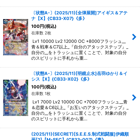
〔状態A-〕(2025/11)[全弾展開]アイギス＆アテ
ナ【X】{CB33-X07}《多》
100
円
(税込)
在庫数 2枚
Lv1 10000 Lv2 12000 OC +8000フラッシュ__
青＆戦車＆C7以上_『自分のアタックステップ』_
自分の__をトラッシュに置くことで、対象の自分
のスピリットに手札から重…
〔状態A-〕(2025/11)[明鏡止水]岳羽ゆかり＆イ
シス【X】{CB33-X02}《多》
100
円
(税込)
在庫数 1枚
Lv1 7000 Lv2 10000 OC +7000フラッシュ__青
＆恋愛＆C6以上_『お互いのアタックステップ』_
自分の__をトラッシュに置くことで、対象の自分
のスピリットに手札から重…
(2025/11)(SECRET)[S.E.E.S.制式戦闘服]伊織順
平[2]【M-SEC】{CB33-007}《青》