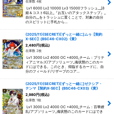
在庫数 4枚
Lv1 6000 Lv2 10000 Lv3 15000フラッシュ__詩
姫＆コスト6以上_『お互いのアタックステップ』_
自分の__をトラッシュに置くことで、対象の自分
のスピリットに手札から…
(2025/11)(SECRET)[ずっと一緒に]ムゥ【契約
X-SEC】{BSC46-CX02}《黄》
2,480
円
(税込)
在庫数 2枚
Lv1 3000 Lv2 4000 OC +4000_チーム：プリテ
ィアニマルズ/アブソリューツ_魂状態のこのカー
ドにはできる。このとき、煌臨するカードに、自
分のフィールド/リザーブのコア…
(2025/11)(SECRET)[ずっと一緒に]ゼクシア・
テンマ【契約X-SEC】{BSC46-CX03}《黄》
2,980
円
(税込)
在庫数 1枚
Lv1 3000 Lv2 4000 OC +4000_チーム：百華繚
乱/アブソリューツ_魂状態のこのカードにはでき