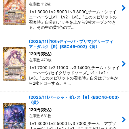
在庫数 112枚
Lv1 3000 Lv2 5000 Lv3 8000_チーム：シャイ
ニーハーツ_Lv1・Lv2・Lv3_『このスピリットの
召喚時』自分のデッキを上から3枚オープンでき
る。その中の黄1色のブ…
(2025/11)[10thディーバ・プリマ]グリーフィ
ア・ダルク【R】{BSC46-002}《黄》
120
円
(税込)
在庫数 473枚
Lv1 7000 Lv2 11000 Lv3 14000_チーム：シャイ
ニーハーツ/セイクリッドソーズ_Lv1・Lv2・
Lv3_『このスピリットの召喚時』自分はデッキか
ら2枚ドローする。そ…
(2025/11)バーシャ・ダレス【R】{BSC46-003}
《黄》
120
円
(税込)
在庫数 631枚
Lv1 3000 Lv2 5000 Lv3 7000_チーム：アブソ
リューツ_Lv1・Lv2・Lv3_『このスピリットの召