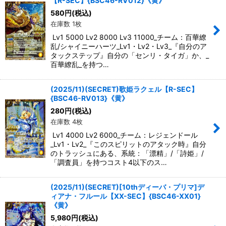
【R-SEC】{BSC46-RV012}《黄》
580
円
(税込)
在庫数 1枚
Lv1 5000 Lv2 8000 Lv3 11000_チーム：百華繚
乱/シャイニーハーツ_Lv1・Lv2・Lv3_『自分のア
タックステップ』自分の「センリ・タイガ」か、_
百華繚乱_を持つ…
(2025/11)(SECRET)歌姫ラクェル【R-SEC】
{BSC46-RV013}《黄》
280
円
(税込)
在庫数 4枚
Lv1 4000 Lv2 6000_チーム：レジェンドール
_Lv1・Lv2_『このスピリットのアタック時』自分
のトラッシュにある、系統：「漂精」/「詩姫」/
「調査員」を持つコスト4以下のス…
(2025/11)(SECRET)[10thディーバ・プリマ]デ
ィアナ・フルール【XX-SEC】{BSC46-XX01}
《黄》
5,980
円
(税込)