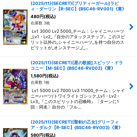
(2025/11)(SECRET)[プリティーガール]ラビ
ィ・ダーリン【R-SEC】{BSC46-RV001}《黄》
480
円
(税込)
在庫数 3枚
Lv1 3000 Lv2 5000_チーム：シャイニーハーツ
_Lv1・Lv2_『自分のアタックステップ』このスピ
リット以外の_シャイニーハーツ_を持つ自分のス
ピリットが_オンステージ_/_…
(2025/11)(SECRET)[星の歌姫]スピッツ・ドラ
コニー【M-SEC】{BSC46-RV002}《黄》
1,580
円
(税込)
在庫数 1枚
Lv1 5000 Lv2 7000 Lv3 11000_チーム：シャイ
ニーハーツ/トワイライトゴシック_Lv1・Lv2・
Lv3_『このスピリットの召喚時』〔ターンに1
回：同名〕自分の「フル…
(2025/11)(SECRET)[聖剣の乙女]グリーフィ
ア・ダルク【R-SEC】{BSC46-RV003}《黄》
580
円
(税込)