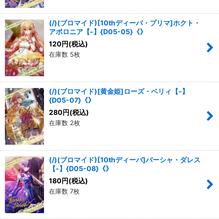
(/)(ブロマイド)[10thディーバ・プリマ]ホクト・
アポロニア【-】{D05-05}《》
120
円
(税込)
在庫数 5枚
(/)(ブロマイド)[黄金姫]ローズ・ベリィ【-】
{D05-07}《》
280
円
(税込)
在庫数 2枚
(/)(ブロマイド)[10thディーバ]バーシャ・ダレス
【-】{D05-08}《》
180
円
(税込)
在庫数 7枚