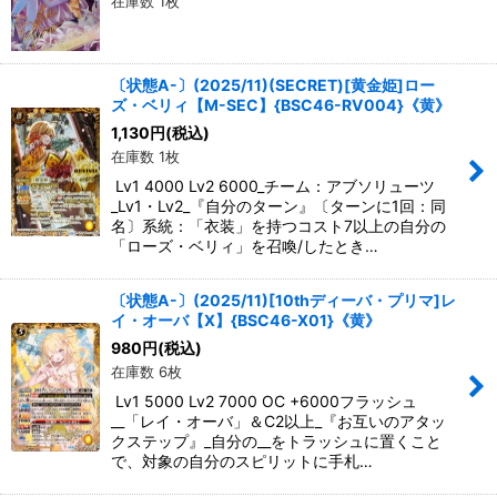
在庫数 1枚
〔状態A-〕(2025/11)(SECRET)[黄金姫]ロー
ズ・ベリィ【M-SEC】{BSC46-RV004}《黄》
1,130
円
(税込)
在庫数 1枚
Lv1 4000 Lv2 6000_チーム：アブソリューツ
_Lv1・Lv2_『自分のターン』〔ターンに1回：同
名〕系統：「衣装」を持つコスト7以上の自分の
「ローズ・ベリィ」を召喚/したとき…
〔状態A-〕(2025/11)[10thディーバ・プリマ]レ
イ・オーバ【X】{BSC46-X01}《黄》
980
円
(税込)
在庫数 6枚
Lv1 5000 Lv2 7000 OC +6000フラッシュ
__「レイ・オーバ」＆C2以上_『お互いのアタッ
クステップ』_自分の__をトラッシュに置くこと
で、対象の自分のスピリットに手札…