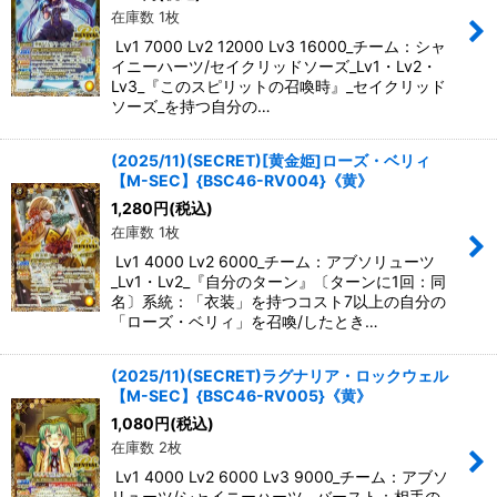
在庫数 1枚
Lv1 7000 Lv2 12000 Lv3 16000_チーム：シャ
イニーハーツ/セイクリッドソーズ_Lv1・Lv2・
Lv3_『このスピリットの召喚時』_セイクリッド
ソーズ_を持つ自分の…
(2025/11)(SECRET)[黄金姫]ローズ・ベリィ
【M-SEC】{BSC46-RV004}《黄》
1,280
円
(税込)
在庫数 1枚
Lv1 4000 Lv2 6000_チーム：アブソリューツ
_Lv1・Lv2_『自分のターン』〔ターンに1回：同
名〕系統：「衣装」を持つコスト7以上の自分の
「ローズ・ベリィ」を召喚/したとき…
(2025/11)(SECRET)ラグナリア・ロックウェル
【M-SEC】{BSC46-RV005}《黄》
1,080
円
(税込)
在庫数 2枚
Lv1 4000 Lv2 6000 Lv3 9000_チーム：アブソ
リューツ/シャイニーハーツ__バースト：相手の