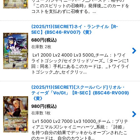
『このスピリットの召喚時』発揮後_このカードを
コストを支払わずに召喚する。…
(2025/11)(SECRET)ネイ・ランテイル【R-
SEC】{BSC46-RV007}《黄》
680
円
(税込)
在庫数 2枚
Lv1 2000 Lv2 4000 Lv3 5000_チーム：トワイ
ライトゴシック/セイクリッドソーズ_〔ターンに1
回：同名〕手札にあるこのカードは、_トワイライ
トゴシック_か_セイクリッ…
(2025/11)(SECRET)[スクールバンド]リオル・
ティーダ「Vo/Gt」【R-SEC】{BSC46-RV009}
《黄》
980
円
(税込)
在庫数 1枚
Lv1 5000 Lv2 7000 Lv3 10000_チーム：プリテ
ィアニマルズ/シャイニーハーツ_系統：「詩姫」
を持つ自分の効果でデッキからオープンされたこ
のカードは、自分のカウント8…