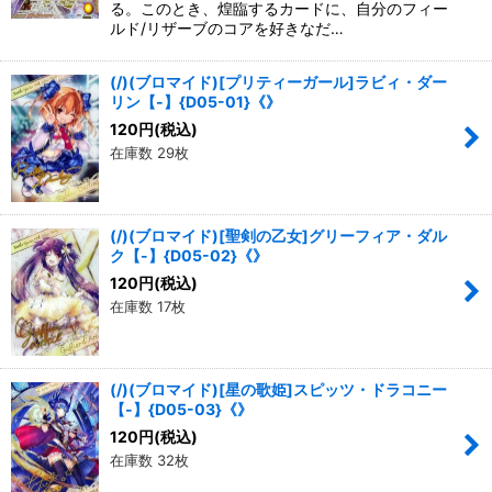
る。このとき、煌臨するカードに、自分のフィー
ルド/リザーブのコアを好きなだ…
(/)(ブロマイド)[プリティーガール]ラビィ・ダー
リン【-】{D05-01}《》
120
円
(税込)
在庫数 29枚
(/)(ブロマイド)[聖剣の乙女]グリーフィア・ダル
ク【-】{D05-02}《》
120
円
(税込)
在庫数 17枚
(/)(ブロマイド)[星の歌姫]スピッツ・ドラコニー
【-】{D05-03}《》
120
円
(税込)
在庫数 32枚