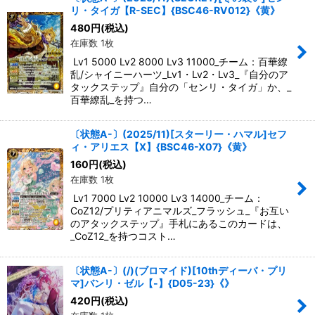
リ・タイガ【R-SEC】{BSC46-RV012}《黄》
絞り込む
480
円
(税込)
在庫数 1枚
Lv1 5000 Lv2 8000 Lv3 11000_チーム：百華繚
乱/シャイニーハーツ_Lv1・Lv2・Lv3_『自分のア
タックステップ』自分の「センリ・タイガ」か、_
百華繚乱_を持つ…
〔状態A-〕(2025/11)[スターリー・ハマル]セフ
ィ・アリエス【X】{BSC46-X07}《黄》
160
円
(税込)
在庫数 1枚
Lv1 7000 Lv2 10000 Lv3 14000_チーム：
CoZ12/プリティアニマルズ_フラッシュ_『お互い
のアタックステップ』手札にあるこのカードは、
_CoZ12_を持つコスト…
〔状態A-〕(/)(ブロマイド)[10thディーバ・プリ
マ]バンリ・ゼル【-】{D05-23}《》
420
円
(税込)