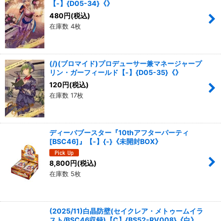
【-】{D05-34}《》
480
円
(税込)
在庫数 4枚
(/)(ブロマイド)プロデューサー兼マネージャープ
リン・ガーフィールド【-】{D05-35}《》
120
円
(税込)
在庫数 17枚
ディーバブースター『10thアフターパーティ
[BSC46]』【-】{-}《未開封BOX》
8,800
円
(税込)
在庫数 5枚
(2025/11)白晶防壁(セイクレア・メトゥームイラ
スト/BSC46収録)【C】{BS52-RV008}《白》