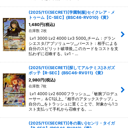
(2025/11)(SECRET)[学園制服]セイクレア・メ
トゥーム【C-SEC】{BSC46-RV010}《黄》
1,480
円
(税込)
在庫数 2枚
Lv1 3000 Lv2 4000 Lv3 5000_チーム：グラン
シエスタ/アブソリューツ__バースト：相手による
自分のスピリット破壊後_このカードをコストを支
払わずに召喚する。Lv1・…
(2025/11)(SECRET)[探してアルテミス]ネガズ
ボッ子【R-SEC】{BSC46-RV011}《黄》
2,980
円
(税込)
在庫数 7枚
Lv1 4000 Lv2 6000フラッシュ__「敏腕プロデュ
ーサー」＆C1以上_『相手のアタックステップ』_
自分の__をトラッシュに置くことで、対象から1コ
スト支払って手札から召喚する。…
(2025/11)(SECRET)[冬の装い]センリ・タイガ