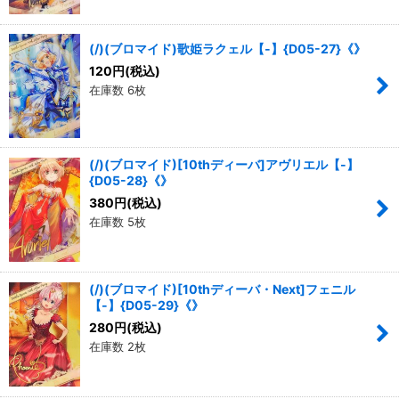
(/)(ブロマイド)歌姫ラクェル【-】{D05-27}《》
120
円
(税込)
在庫数 6枚
(/)(ブロマイド)[10thディーバ]アヴリエル【-】
{D05-28}《》
380
円
(税込)
在庫数 5枚
(/)(ブロマイド)[10thディーバ・Next]フェニル
【-】{D05-29}《》
280
円
(税込)
在庫数 2枚