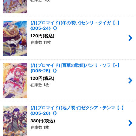
(/)(ブロマイド)[冬の装い]センリ・タイガ【-】
{D05-24}《》
120
円
(税込)
在庫数 11枚
(/)(ブロマイド)[百華の歌姫]バンリ・ソラ【-】
{D05-25}《》
120
円
(税込)
在庫数 1枚
(/)(ブロマイド)[地ノ装イ]ゼクシア・テンマ【-】
{D05-26}《》
380
円
(税込)
在庫数 1枚