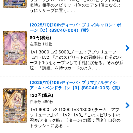
喚時』相手のスピリット1体のコアを1個になるよ
うにリザーブに置く。…
(2025/11)[10thディーバ・プリマ]キャロン・ポ
ーン【C】{BSC46-004}《黄》
80
円
(税込)
在庫数 112枚
Lv1 3000 Lv2 6000_チーム：アブソリューツ
_Lv1・Lv2_『このスピリットの召喚時』自分のバ
ースト1つをオープンして手札に戻せる。それが系
統：「詩姫」を持つカードのとき、…
(2025/11)[10thディーバ・プリマ]ソルディシ
ア・A・ペンドラゴン【R】{BSC46-005}《黄》
120
円
(税込)
在庫数 480枚
Lv1 6000 Lv2 11000 Lv3 13000_チーム：アブ
ソリューツ_Lv1・Lv2・Lv3_『このスピリットの
召喚/アタック時』〔ターンに1回：同名〕自分の
トラッシュにある、…