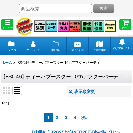
検索
メニュー
カート
店頭受取につい
カテゴリ
マイページ
収録弾
問い合わせ
ご利用案内
て
ホーム
>
[BSC46] ディーバブースター 10thアフターパーティ
[BSC46] ディーバブースター 10thアフターパーティ
表示順変更
閉じる
186
件
表示数
:
1
2
3
4
次
»
並び順
:
〔状態A-〕(2025/11)(SECRET)[冬の装い]セン