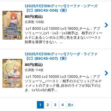
(2025/11)[10thディーバ]リーファ・シアーズ
【C】{BSC46-006}《黄》
80
円
(税込)
在庫数 108枚
Lv1 8000 Lv2 13000 Lv3 16000_チーム：アブ
ソリューツ_Lv1・Lv2・Lv3相手は、相手のフィー
ルドにあるシンボルと同じ色を含まないバースト
効果を発揮できない。…
(2025/11)[10thディーバ]フリーダ・ライファ
【C】{BSC46-007}《黄》
80
円
(税込)
在庫数 114枚
Lv1 7000 Lv2 10000 Lv3 13000_チーム：アブ
ソリューツ__バースト：相手のスピリット/アルテ
ィメットのアタック後_自分のライフが3以下のと
き、Lv1/Lv2の相手…
1
2
3
4
次
»