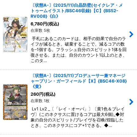
〔状態A-〕(2025/11)白晶防壁(セイクレア・メ
トゥームイラスト/BSC46収録)【C】{BS52-
RV008}《白》
6,780
円
(税込)
在庫数 5枚
手札にあるこのカードは、相手の効果で自分のラ
イフが減るとき、破棄することで、減るコアの数
を-1個する。フラッシュ自分のスピリット1体を回
復させる。または、自分のカウント1以上のとき、
このタ…
〔状態A-〕(2025/11)プロデューサー兼マネージ
ャープリン・ガーフィールド【X】{BSC46-X08}
《黄》
260
円
(税込)
在庫数 1枚
Lv1 Lv2 _〔「レイ・オーバ」〕〔黄1色＆ブレイ
ヴ〕(このネクサスに置けるコアは最大6個)_◆対
象の自分のスピリット/ブレイヴを召喚/煌臨した
とき、このネクサスにコア+1できる。◆…