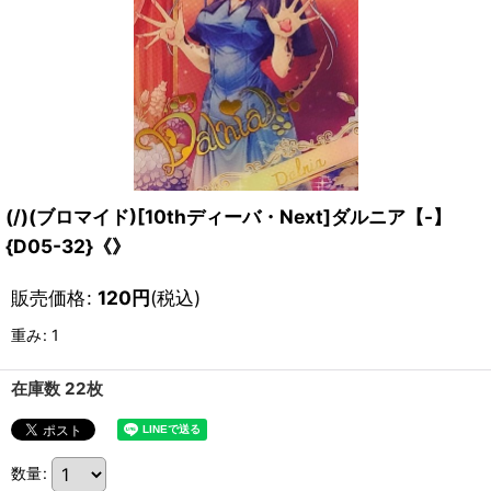
(/)(ブロマイド)[10thディーバ・Next]ダルニア【-】
{D05-32}《》
販売価格
:
120
円
(税込)
重み
:
1
在庫数 22枚
数量
: