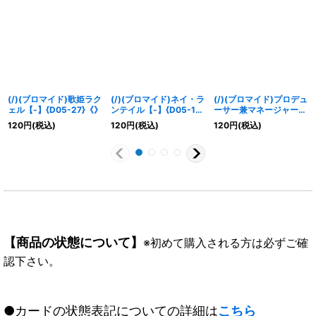
(/)(ブロマイド)歌姫ラク
(/)(ブロマイド)ネイ・ラ
(/)(ブロマイド)プロデュ
ェル【-】{D05-27}《》
ンテイル【-】{D05-10}
ーサー兼マネージャープ
《》
リン・ガーフィールド
120
円
(税込)
120
円
(税込)
120
円
(税込)
【-】{D05-35}《》
【商品の状態について】
※初めて購入される方は必ずご確
認下さい。
●カードの状態表記についての詳細は
こちら