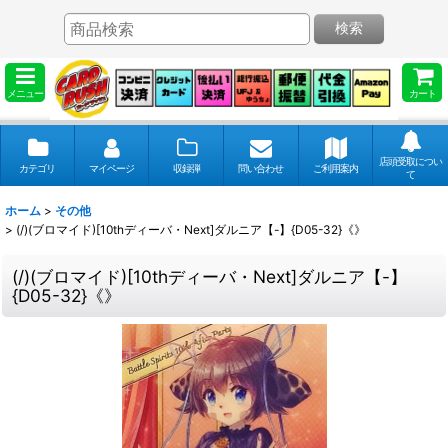
検索
メニュー
カート
店頭受取につい
カテゴリ
マイページ
収録弾
問い合わせ
ご利用案内
て
ホーム
>
その他
>
(/)(ブロマイド)[10thディーバ・Next]ダルニア【-】{D05-32}《》
(/)(ブロマイド)[10thディーバ・Next]ダルニア【-】
{D05-32}《》