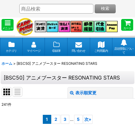
検索
メニュー
カート
店頭受取につい
カテゴリ
マイページ
収録弾
問い合わせ
ご利用案内
て
ホーム
>
[BSC50] アニメブースター RESONATING STARS
[BSC50] アニメブースター RESONATING STARS
表示順変更
閉じる
241
件
表示数
:
1
2
3
...
5
次
»
並び順
: