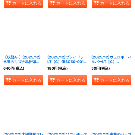
カートに入れる
カートに入れる
カートに入れる
〔状態A-〕(2025/12)
(2025/12)ブレイドラ
(2025/12)ヴェロキ・ハ
永遠のキズナ馬神弾
LT【C】{BSC50-001}
ルパーLT【C】
(BSC50収録)【X】
《赤》
{BSC50-002}《赤》
640
円
(税込)
180
円
(税込)
50
円
(税込)
{PX20-01}《赤》
カートに入れる
カートに入れる
カートに入れる
(2025/12)太陽飛竜フレ
(2025/12)ソウルホース
(2025/12)森林のセッコ