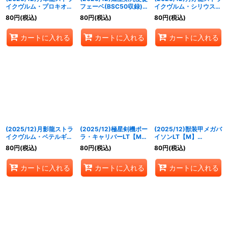
イクヴルム・プロキオン
フェーベ(BSC50収録)
イクヴルム・シリウス
LT【M】{BSC50-018}
【M】{SD51-006}
LT【M】{BSC50-009}
80
円
(税込)
80
円
(税込)
80
円
(税込)
《黄》
《紫》
《緑》
カートに入れる
カートに入れる
カートに入れる
(2025/12)月影龍ストラ
(2025/12)極星剣機ポー
(2025/12)獣装甲メガバ
イクヴルム・ベテルギウ
ラ・キャリバーLT【M】
イソンLT【M】
スLT【M】{BSC50-
{BSC50-027}《白》
{BSC50-025}《白》
80
円
(税込)
80
円
(税込)
80
円
(税込)
015}《白》
カートに入れる
カートに入れる
カートに入れる