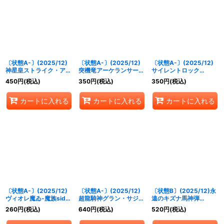
絞り込む
〔状態A-〕(2025/12)
〔状態A-〕(2025/12)
〔状態A-〕(2025/12)
神星皇ストライク・アポ
突機竜アーケランサー
サイレントロック
ロドラゴンLT【M】
LT【M】{BSC50-019}
LT【R】{BSC50-045}
450
円
(税込)
350
円
(税込)
350
円
(税込)
{BSC50-005}《多》
《赤》
《白》
カートに入れる
カートに入れる
カートに入れる
〔状態A-〕(2025/12)
〔状態A-〕(2025/12)
〔状態B〕(2025/12)永
ヴィオレ魔ゐ-魔族side-
超龍騎神グラン・サジッ
遠のキズナ馬神弾
(BSC50収録)【CP】
ト・ノヴァ(BSC50収
(BSC50収録)【X】
260
円
(税込)
640
円
(税込)
520
円
(税込)
{SD51-CP01}《多》
録)【X】{BS51-
{PX20-01}《赤》
10thX04}《多》