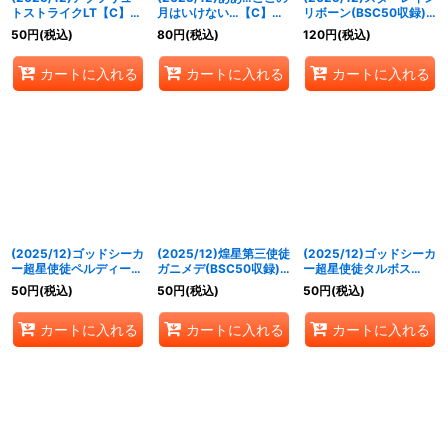
トストライクLT【C】
月はいけない…【C】
リボーン(BSC50収録)
{BSC50-043}《白》
{BSC50-046}《白》
【C】{BS41-085}
50
円
(税込)
80
円
(税込)
120
円
(税込)
《赤》
カートに入れる
カートに入れる
カートに入れる
(2025/12)ゴッドシーカ
(2025/12)煌星第三使徒
(2025/12)ゴッドシーカ
ー超星使徒ペルディータ
ガニメデ(BSC50収録)
ー超星使徒タルボス
(BSC50収録)【C】
【C】{SD51-002}
(BSC50収録)【C】
50
円
(税込)
50
円
(税込)
50
円
(税込)
{SD51-001}《赤》
《赤》
{SD51-005}《紫》
カートに入れる
カートに入れる
カートに入れる