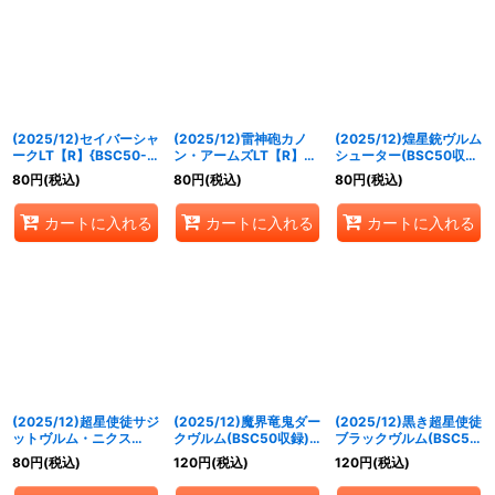
(2025/12)セイバーシャ
(2025/12)雷神砲カノ
(2025/12)煌星銃ヴルム
ークLT【R】{BSC50-
ン・アームズLT【R】
シューター(BSC50収
026}《白》
{BSC50-030}《青》
録)【R】{BS43-073}
80
円
(税込)
80
円
(税込)
80
円
(税込)
《赤》
カートに入れる
カートに入れる
カートに入れる
(2025/12)超星使徒サジ
(2025/12)魔界竜鬼ダー
(2025/12)黒き超星使徒
ットヴルム・ニクス
クヴルム(BSC50収録)
ブラックヴルム(BSC50
(BSC50収録)【R】
【R】{SD41-006}
収録)【R】{SD51-007}
80
円
(税込)
120
円
(税込)
120
円
(税込)
{BS51-028}《紫》
《紫》
《紫》