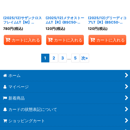
(2025/12)サザンクロス
(2025/12)メテオストー
(2025/12)グリーディコ
フレイムLT【M】
ムLT【R】{BSC50-
アLT【R】{BSC50-
{BSC50-040}《赤》
038}《赤》
042}《紫》
780
円
(税込)
120
円
(税込)
120
円
(税込)
カートに入れる
カートに入れる
カートに入れる
1
2
3
...
5
次
»
ホーム
マイページ
新着商品
カードの状態表記について
ショッピングカート