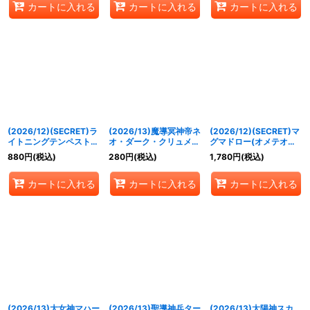
カートに入れる
カートに入れる
カートに入れる
《青》
《緑》
(2026/12)(SECRET)ラ
(2026/13)魔導冥神帝ネ
(2026/12)(SECRET)マ
イトニングテンペスト
オ・ダーク・クリュメノ
グマドロー(オメテオト
(インドライラス
ス【CP】{BS76-CP02}
ルイラスト/BS76収録)
880
円
(税込)
280
円
(税込)
1,780
円
(税込)
ト/BS76収録)【C-
《紫》
【C-SEC】{BS74-076}
SEC】{BS75-083}
《赤》
カートに入れる
カートに入れる
カートに入れる
《黄》
(2026/13)大女神マハー
(2026/13)聖導神兵ター
(2026/13)太陽神スカ