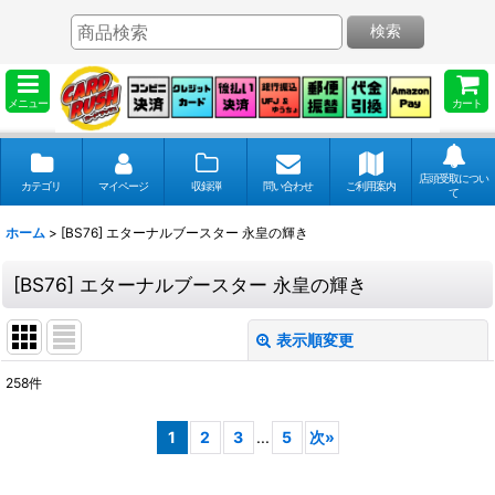
検索
メニュー
カート
店頭受取につい
カテゴリ
マイページ
収録弾
問い合わせ
ご利用案内
て
ホーム
>
[BS76] エターナルブースター 永皇の輝き
[BS76] エターナルブースター 永皇の輝き
表示順変更
閉じる
258
件
表示数
:
1
2
3
...
5
次
»
並び順
: