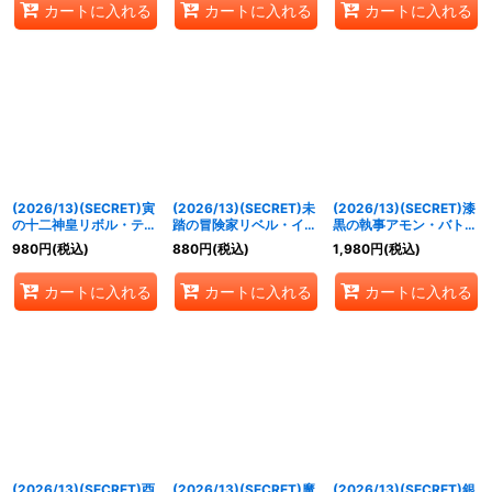
カートに入れる
カートに入れる
カートに入れる
(2026/13)(SECRET)寅
(2026/13)(SECRET)未
(2026/13)(SECRET)漆
の十二神皇リボル・ティ
踏の冒険家リベル・イン
黒の執事アモン・バトラ
ーガX【X-SEC】
ディー【X-SEC】
ー【X-SEC】{BS76-
980
円
(税込)
880
円
(税込)
1,980
円
(税込)
{BS76-X02}《赤》
{BS76-X05}《緑》
X04}《紫》
カートに入れる
カートに入れる
カートに入れる
(2026/13)(SECRET)酉
(2026/13)(SECRET)魔
(2026/13)(SECRET)銀