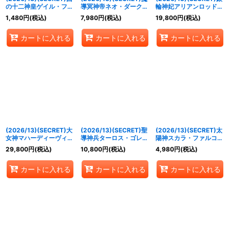
の十二神皇ゲイル・フェ
導冥神帝ネオ・ダーク・
輪神妃アリアンロッド・
ニックスX【X-SEC】
クリュメノス【CP-
ティール【CP-SEC】
1,480
円
(税込)
7,980
円
(税込)
19,800
円
(税込)
{BS76-X06}《緑》
SEC】{BS76-CP02}
{BS76-CP04}《白》
《紫》
カートに入れる
カートに入れる
カートに入れる
(2026/13)(SECRET)大
(2026/13)(SECRET)聖
(2026/13)(SECRET)太
女神マハーディーヴィー
導神兵ターロス・ゴレム
陽神スカラ・ファルコン
【CP-SEC】{BS76-
【CP-SEC】{BS76-
Ω【CP-SEC】{BS76-
29,800
円
(税込)
10,800
円
(税込)
4,980
円
(税込)
CP05}《黄》
CP06}《青》
CP03}《緑》
カートに入れる
カートに入れる
カートに入れる