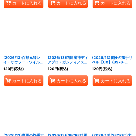
カートに入れる
カートに入れる
カートに入れる
(2026/13)百獣元帥レ
(2026/13)凶龍魔神ディ
(2026/13)冒険の旗手リ
イ・ザウラー・ワイルズ
アブロ・ガンディノス
ベル【CX】{BS76-
【AX】{BS76-AX02}
【AX】{BS76-AX01}
CX02}《緑》
120
円
(税込)
120
円
(税込)
120
円
(税込)
《緑》
《紫》
カートに入れる
カートに入れる
カートに入れる
(2026/13)魔軍の旗手ア
(2026/13)(SECRET)電
(2026/13)(SECRET)大