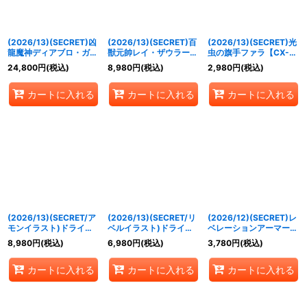
(2026/13)(SECRET)凶
(2026/13)(SECRET)百
(2026/13)(SECRET)光
龍魔神ディアブロ・ガン
獣元帥レイ・ザウラー・
虫の旗手ファラ【CX-
ディノス【AX-SEC】
ワイルズ【AX-SEC】
SEC】{BS76-CX03}
24,800
円
(税込)
8,980
円
(税込)
2,980
円
(税込)
{BS76-AX01}《紫》
{BS76-AX02}《緑》
《白》
カートに入れる
カートに入れる
カートに入れる
(2026/13)(SECRET/ア
(2026/13)(SECRET/リ
(2026/12)(SECRET)レ
モンイラスト)ドライビ
ベルイラスト)ドライビ
ベレーションアーマー
ングフォース【X-SEC】
ングフォース【X-SEC】
(ミトライラスト/BS76
8,980
円
(税込)
6,980
円
(税込)
3,780
円
(税込)
{BS76-X15}《多》
{BS76-X15}《多》
収録)【C-SEC】{BS74-
083}《白》
カートに入れる
カートに入れる
カートに入れる