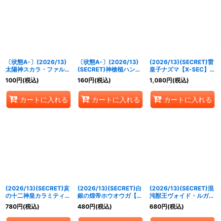
絞り込む
〔状態A-〕(2026/13)
〔状態A-〕(2026/13)
(2026/13)(SECRET)雷
太陽神スカラ・ファルコ
(SECRET)神槍槌ハンマ
皇子ナズマ【X-SEC】
ンΩ【CP】{BS76-
ースピア【R-SEC】
{BS76-X11}《黄》
100
円
(税込)
160
円
(税込)
1,080
円
(税込)
CP03}《緑》
{BS76-068}《青》
カートに入れる
カートに入れる
カートに入れる
(2026/13)(SECRET)亥
(2026/13)(SECRET)白
(2026/13)(SECRET)混
の十二神皇カラミティ・
銀の煌帝ホウオウガ【X-
沌獣王ヴォイド・ルガス
ボアX【X-SEC】
SEC】{BS76-X09}
【X-SEC】{BS76-X13}
780
円
(税込)
480
円
(税込)
680
円
(税込)
{BS76-X12}《青》
《白》
《青》