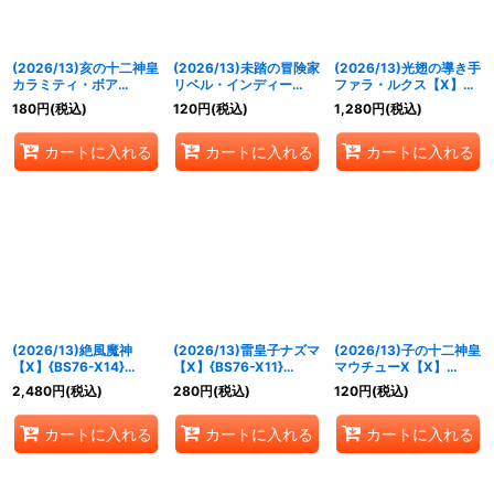
(2026/13)亥の十二神皇
(2026/13)未踏の冒険家
(2026/13)光翅の導き手
カラミティ・ボア
リベル・インディー
ファラ・ルクス【X】
X【X】{BS76-X12}
【X】{BS76-X05}
{BS76-X07}《白》
180
円
(税込)
120
円
(税込)
1,280
円
(税込)
《青》
《緑》
カートに入れる
カートに入れる
カートに入れる
(2026/13)絶風魔神
(2026/13)雷皇子ナズマ
(2026/13)子の十二神皇
【X】{BS76-X14}
【X】{BS76-X11}
マウチューX【X】
《多》
《黄》
{BS76-X10}《黄》
2,480
円
(税込)
280
円
(税込)
120
円
(税込)
カートに入れる
カートに入れる
カートに入れる