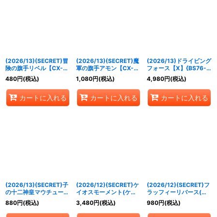
(2026/13)(SECRET)冒
(2026/13)(SECRET)魔
(2026/13)ドライビング
険の旗手リベル【CX-
軍の旗手アモン【CX-
フォース【X】{BS76-
SEC】{BS76-CX02}
SEC】{BS76-CX01}
X15}《多》
480
円
(税込)
1,080
円
(税込)
4,980
円
(税込)
《緑》
《紫》
カートに入れる
カートに入れる
カートに入れる
(2026/13)(SECRET)子
(2026/12)(SECRET)ケ
(2026/12)(SECRET)フ
の十二神皇マウチュー
イオスモーメント(ケイ
ラッフィーリバース(ユ
X【X-SEC】{BS76-
オス&ニュクスイラス
ムカアシュイラス
880
円
(税込)
3,480
円
(税込)
980
円
(税込)
X10}《黄》
ト/BS76収録)【C-
ト/BS76収録)【C-
SEC】{BS75-085}
SEC】{BS73-076}