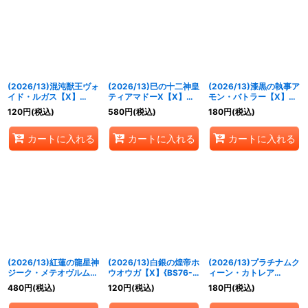
(2026/13)混沌獣王ヴォ
(2026/13)巳の十二神皇
(2026/13)漆黒の執事ア
イド・ルガス【X】
ティアマドーX【X】
モン・バトラー【X】
{BS76-X13}《青》
{BS76-X03}《紫》
{BS76-X04}《紫》
120
円
(税込)
580
円
(税込)
180
円
(税込)
カートに入れる
カートに入れる
カートに入れる
(2026/13)紅蓮の龍星神
(2026/13)白銀の煌帝ホ
(2026/13)プラチナムク
ジーク・メテオヴルム
ウオウガ【X】{BS76-
ィーン・カトレア
【X】{BS76-X01}
X09}《白》
【AX】{BS76-AX03}
480
円
(税込)
120
円
(税込)
180
円
(税込)
《赤》
《白》