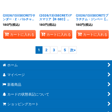
(2026/13)(SECRET)サ
(2026/13)(SECRET)デ
(2026/13)(SECRET)プ
ンダー・Z・バルチャー
スマリア【R-SEC】
ラチナム・ジンベー【R-
【M-SEC】{BS76-
{BS76-015}《紫》
SEC】{BS76-042}
180
円
(税込)
180
円
(税込)
180
円
(税込)
005}《赤》
《白》
カートに入れる
カートに入れる
カートに入れる
1
2
3
...
5
次
»
ホーム
マイページ
新着商品
カードの状態表記について
ショッピングカート