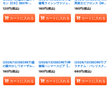
モン【CX】{BS76-
磁竜ライシンヴァジュド
冥術士ビフロンス【M-
CX01}《紫》
ラ【M-SEC】{BS76-
SEC】{BS76-012}
120
円
(税込)
180
円
(税込)
180
円
(税込)
050}《黄》
《紫》
カートに入れる
カートに入れる
カートに入れる
(2026/13)(SECRET)森
(2026/13)(SECRET)神
(2026/13)(SECRET)プ
の賑やかしワオーザル
槍槌ハンマースピア【R-
ラチナム・バシリスク
【M-SEC】{BS76-
SEC】{BS76-068}
【M-SEC】{BS76-
180
円
(税込)
180
円
(税込)
680
円
(税込)
025}《緑》
《青》
035}《白》
カートに入れる
カートに入れる
カートに入れる