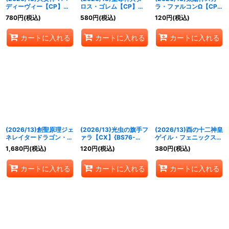
ディーヴィー【CP】
ロス・ゴレム【CP】
ラ・ファルコンΩ【CP】
{BS76-CP05}《黄》
{BS76-CP06}《青》
{BS76-CP03}《緑》
780
円
(税込)
580
円
(税込)
120
円
(税込)
カートに入れる
カートに入れる
カートに入れる
(2026/13)創聖原理ジェ
(2026/13)光虫の旗手フ
(2026/13)酉の十二神皇
ネレイタードラゴン・梵
ァラ【CX】{BS76-
ゲイル・フェニックス
【CP】{BS76-CP01}
CX03}《白》
X【X】{BS76-X06}
1,680
円
(税込)
120
円
(税込)
380
円
(税込)
《赤》
《緑》
カートに入れる
カートに入れる
カートに入れる