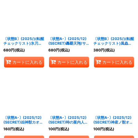
絞り込む
〔状態B〕(2025/)(転醒
〔状態A-〕(2025/12)
〔状態B〕(2025/)(転醒
チェックリスト)氷刃姫
(SECRET)轟覇天翔/サイ
チェックリスト)風蟲円
プリヘーリア/大氷斧の
ゴード・ゴレム・オリジ
舞/ドルクス・ウシワ
680
円
(税込)
680
円
(税込)
380
円
(税込)
姫君プリヘーリア【-】
ン【転醒X-SEC】
カ・オリジン【-】
{BS55-044}《白》
{BSC47-
{BSC47-RVTX03}
カートに入れる
カートに入れる
カートに入れる
RVTX07a/BSC47-
《緑》
RVTX07b}《青》
〔状態A-〕(2025/12)
〔状態A-〕(2025/12)
〔状態A-〕(2025/12)
(SECRET)凶神獣カオ
(SECRET)時の案内人ウ
(SECRET)神産ノ獣オオ
ス・ペガサロス(BSC47
ォッチャ【R-SEC】
ヤビコ【R-SEC】
160
円
(税込)
100
円
(税込)
100
円
(税込)
収録)【M-SEC】
{BSC47-009}《青》
{BSC47-003}《緑》
{BS59-CP05}《黄》