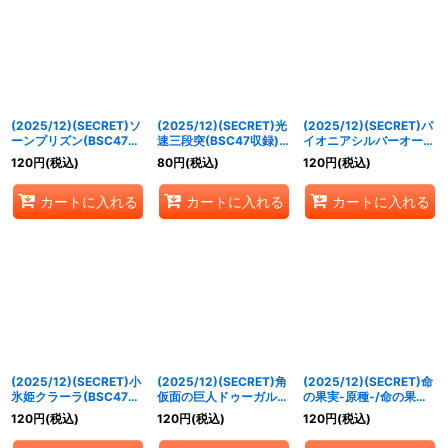
(2025/12)(SECRET)ソ
(2025/12)(SECRET)光
(2025/12)(SECRET)パ
ーンプリズン(BSC47収
速三段突(BSC47収録)
イオニアシルバーオール
録)【R-SEC】{BS44-
【R-SEC】{BS44-
(BSC47収録)【C-
120
円
(税込)
80
円
(税込)
120
円
(税込)
RV009}《緑》
RV010}《白》
SEC】{BS52-029}
《白》
カートに入れる
カートに入れる
カートに入れる
(2025/12)(SECRET)小
(2025/12)(SECRET)角
(2025/12)(SECRET)命
氷姫クラーラ(BSC47収
仮面の巨人ドゥーガルド
の果実-原種-/命の果実
録)【R-SEC】{BS52-
(BSC47収録)【R-
の精ドライアッド
120
円
(税込)
120
円
(税込)
120
円
(税込)
032}《白》
SEC】{BS52-053}
(BSC47収録)【転醒R-
《青》
SEC】{BS52-