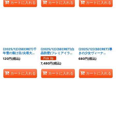
カートに入れる
カートに入れる
カートに入れる
062a/BS52-062b}
《緑》
(2025/12)(SECRET)千
(2025/12)(SECRET)白
(2025/12)(SECRET)導
年雪の裂け目/尖塔大亀
晶防壁(フレミアイラス
きの少女ヴィーナ
サウザンタイマイ
ト/BSC47収録)【C-
(BSC47収録)【X-
120
円
(税込)
680
円
(税込)
(BSC47収録)【転醒R-
SEC】{BS52-RV008}
SEC】{BS52-X08}
7,480
円
(税込)
SEC】{BS52-
《白》
《多》
063a/BS52-063b}
《白》
カートに入れる
カートに入れる
カートに入れる