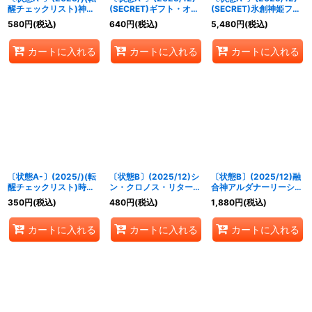
醒チェックリスト)神産
(SECRET)ギフト・オ
(SECRET)氷創神姫フレ
ノ大醒獣オオヤシマ/黄
ブ・ザ・ナイル/クレオ
ミア【X-SEC】
580
円
(税込)
640
円
(税込)
5,480
円
(税込)
泉ノ醒獣帝ヨモツオオカ
パトラス・オリジン【転
{BSC47-X02}《白》
ミ【-】{BS55-TX02}
醒X-SEC】{BSC47-
カートに入れる
カートに入れる
カートに入れる
《紫》
RVTX06a/BSC47-
RVTX06b}《黄》
〔状態A-〕(2025/)(転
〔状態B〕(2025/12)シ
〔状態B〕(2025/12)融
醒チェックリスト)時の
ン・クロノス・リターナ
合神アルダナーリーシュ
番犬クロノ・ベロス/時
ル【X】{BSC47-X04}
ヴァラ【X】{BSC47-
350
円
(税込)
480
円
(税込)
1,880
円
(税込)
の狭間【-】{BSC47-
《青》
X03}《黄》
RV010}《青》
カートに入れる
カートに入れる
カートに入れる