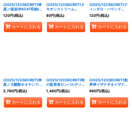
(2025/12)(SECRET)神
(2025/12)(SECRET)タ
(2025/12)(SECRET)テ
産ノ猛追(BSC47収録)
キオンストリーム
ィンダロ・ハウンド
【C-SEC】{BS55-072}
(BSC47収録)【R-
(BSC47収録)【C-
120
円
(税込)
80
円
(税込)
120
円
(税込)
《緑》
SEC】{BS55-078}
SEC】{BS55-RV006}
《青》
《青》
カートに入れる
カートに入れる
カートに入れる
(2025/12)(SECRET)神
(2025/12)(SECRET)時
(2025/12)(SECRET)創
産ノ大醒獣オオヤシマ/
の監視者ロンバルディ
界神イザナギ＆イザナミ
黄泉ノ醒獣帝ヨモツオオ
ア/時の破壊者ロンバル
(BSC47収録)【X-
2,780
円
(税込)
1,480
円
(税込)
980
円
(税込)
カミ(BSC47収録)【転醒
ディア・Ω(BSC47収録)
SEC】{BS55-X09}
X-SEC】{BS55-
【転醒X-SEC】{BS55-
《多》
カートに入れる
カートに入れる
カートに入れる
TX02a/BS55-TX02b}
TX03a/BS55-TX03b}
《紫》
《多》