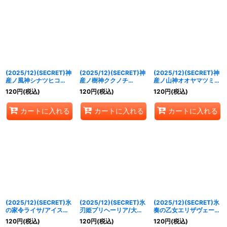
(2025/12)(SECRET)神
(2025/12)(SECRET)神
(2025/12)(SECRET)神
産ノ風神シナツヒコ
産ノ樹神ククノチ
産ノ山神オオヤマツミ
(BSC47収録)【R-
(BSC47収録)【M-
(BSC47収録)【C-
120
円
(税込)
120
円
(税込)
120
円
(税込)
SEC】{BS55-035}
SEC】{BS55-037}
SEC】{BS55-039}
《緑》
《緑》
《緑》
カートに入れる
カートに入れる
カートに入れる
(2025/12)(SECRET)氷
(2025/12)(SECRET)氷
(2025/12)(SECRET)氷
の家令ライサ/アイスパ
刃姫プリヘーリア/大氷
奏の乙女エリザヴェータ
レス(BSC47収録)【転醒
斧の姫君プリヘーリア
(BSC47収録)【M-
120
円
(税込)
120
円
(税込)
120
円
(税込)
R-SEC】{BS55-
(BSC47収録)【転醒R-
SEC】{BS55-045}