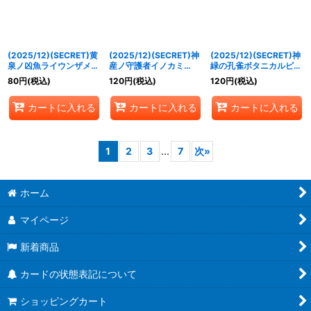
(2025/12)(SECRET)黄
(2025/12)(SECRET)神
(2025/12)(SECRET)神
泉ノ凶魚ライウンザメ
産ノ守護者イノカミ
緑の孔雀ボタニカルピー
(BSC47収録)【R-
(BSC47収録)【M-
コック/彩華神鳥ボタニ
80
円
(税込)
120
円
(税込)
120
円
(税込)
SEC】{BS56-018}
SEC】{BS56-030}
カルピーコック(BSC47
《紫》
《緑》
収録)【転醒R-SEC】
カートに入れる
カートに入れる
カートに入れる
{BS56-031a/BS56-
031b}《緑》
1
2
3
...
7
次
»
ホーム
マイページ
新着商品
カードの状態表記について
ショッピングカート