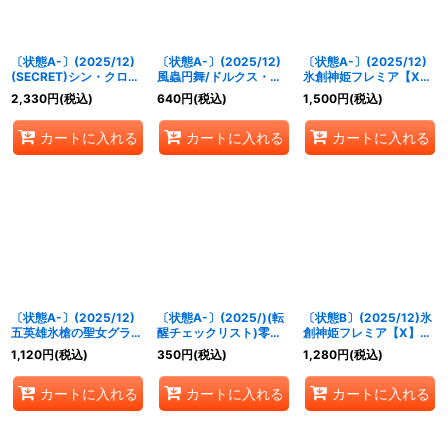
〔状態A-〕(2025/12)
〔状態A-〕(2025/12)
〔状態A-〕(2025/12)
(SECRET)シン・クロノ
風蟲円舞/ドルクス・ウ
氷創神姫フレミア【X】
ス・リターナル【X-
シワカ・オリジン【転醒
{BSC47-X02}《白》
2,330
円
(税込)
640
円
(税込)
1,500
円
(税込)
SEC】{BSC47-X04}
X】{BSC47-
《青》
RVTX03a/BSC47-
カートに入れる
カートに入れる
カートに入れる
RVTX03b}《緑》
〔状態A-〕(2025/12)
〔状態A-〕(2025/)(転
〔状態B〕(2025/12)氷
五英雄氷槍の聖女グラフ
醒チェックリスト)零華
創神姫フレミア【X】
ィーラ【X】{BSC47-
の姫君ミロスラーヴァ/
{BSC47-X02}《白》
1,120
円
(税込)
350
円
(税込)
1,280
円
(税込)
RVX01}《白》
氷翼零装ミロスラーヴァ
【-】{BSC47-RV003}
カートに入れる
カートに入れる
カートに入れる
《白》