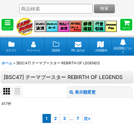
検索
メニュー
カート
店頭受取につい
カテゴリ
マイページ
収録弾
問い合わせ
ご利用案内
て
ホーム
>
[BSC47] テーマブースター REBIRTH OF LEGENDS
[BSC47] テーマブースター REBIRTH OF LEGENDS
表示順変更
閉じる
417
件
表示数
:
1
2
3
...
7
次
»
並び順
: