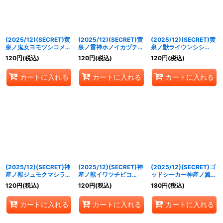
(2025/12)(SECRET)黄
(2025/12)(SECRET)黄
(2025/12)(SECRET)黄
泉ノ鬼女ヨモツシコメ
泉ノ雷神ホノイカヅチ
泉ノ獣ライウンシシ
(BSC47収録)【C-
(BSC47収録)【M-
(BSC47収録)【R-
120
円
(税込)
120
円
(税込)
120
円
(税込)
SEC】{BS55-017}
SEC】{BS55-019}
SEC】{BS55-022}
《紫》
《紫》
《紫》
カートに入れる
カートに入れる
カートに入れる
(2025/12)(SECRET)神
(2025/12)(SECRET)神
(2025/12)(SECRET)ゴ
産ノ獣ジュモクマシラ/
産ノ獣イワツチビコ
ッドシーカー神産ノ翼ク
イザナギの神産神殿
(BSC47収録)【C-
ニノトコタチ(BSC47収
120
円
(税込)
120
円
(税込)
180
円
(税込)
(BSC47収録)【転醒R-
SEC】{BS55-028}
録)【C-SEC】{BS55-
SEC】{BS55-
《緑》
029}《緑》
カートに入れる
カートに入れる
カートに入れる
027a/BS55-027b}
《緑》