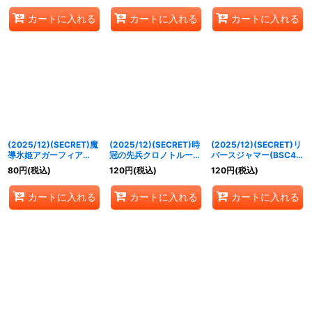
040a/BS55-040b}
SEC】{BS55-
《白》
カートに入れる
カートに入れる
カートに入れる
《白》
044a/BS55-044b}
《白》
(2025/12)(SECRET)魔
(2025/12)(SECRET)時
(2025/12)(SECRET)リ
導氷姫アガーフィア
冠の先兵クロノトルーパ
バースジャマー(BSC47
(BSC47収録)【R-
ー(BSC47収録)【C-
収録)【C-SEC】
80
円
(税込)
120
円
(税込)
120
円
(税込)
SEC】{BS55-047}
SEC】{BS55-060}
{BS55-071}《緑》
《白》
《青》
カートに入れる
カートに入れる
カートに入れる