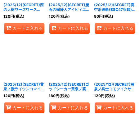
(2025/12)(SECRET)西
(2025/12)(SECRET)魔
(2025/12)(SECRET)真
の大樹ワーズワース
石の樹婦人アイビィエッ
空爪破斬(BSC47収録)
(BSC47収録)【C-
タ(BSC47収録)【C-
【R-SEC】{BS54-072}
120
円
(税込)
120
円
(税込)
80
円
(税込)
SEC】{BS54-023}
SEC】{BS54-025}
《緑》
《緑》
《緑》
カートに入れる
カートに入れる
カートに入れる
(2025/12)(SECRET)黄
(2025/12)(SECRET)ゴ
(2025/12)(SECRET)黄
泉ノ獣ライウンコマイ
ッドシーカー黄泉ノ翼ト
泉ノ兵士ヨモツイクサ
ヌ/イザナミの黄泉神殿
ヨクモノ(BSC47収録)
(BSC47収録)【C-
120
円
(税込)
180
円
(税込)
120
円
(税込)
(BSC47収録)【転醒R-
【C-SEC】{BS55-013}
SEC】{BS55-016}
SEC】{BS55-
《紫》
《紫》
カートに入れる
カートに入れる
カートに入れる
012a/BS55-012b}
《紫》