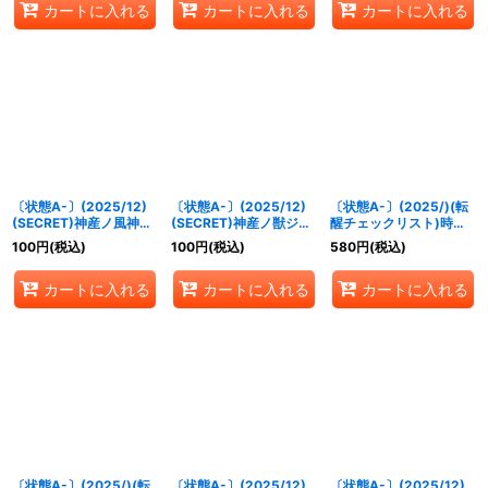
カートに入れる
カートに入れる
カートに入れる
〔状態A-〕(2025/12)
〔状態A-〕(2025/12)
〔状態A-〕(2025/)(転
(SECRET)神産ノ風神シ
(SECRET)神産ノ獣ジュ
醒チェックリスト)時間
ナツヒコ(BSC47収録)
モクノシカ【C-SEC】
双龍タイムラー・ダイム
100
円
(税込)
100
円
(税込)
580
円
(税込)
【R-SEC】{BS55-035}
{BSC47-002}《緑》
ラー/時空竜軍団長タイ
《緑》
ムラー・ダイムラー
カートに入れる
カートに入れる
カートに入れる
【-】{BSC47-RV009}
《青》
〔状態A-〕(2025/)(転
〔状態A-〕(2025/12)
〔状態A-〕(2025/12)