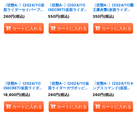
〔状態A-〕(2024/11)仮
〔状態A-〕(2024/11)
〔状態A-〕(2024/11)覇
面ライダーセイバーブレ
(SECRET)仮面ライダー
王爆炎撃(仮面ライダー
イブドラゴン(CB31収
ブレイドキングフォーム
クウガイラスト)【C】
260
円
(税込)
550
円
(税込)
350
円
(税込)
録)【X】{CB15-X06}
[3]【X-SEC】{CB31-
{SD56-RV008}《赤》
《多》
X04}《黄》
カートに入れる
カートに入れる
カートに入れる
〔状態A-〕(2024/11)
〔状態A-〕(2024/11)仮
〔状態A-〕(2024/11)キ
(SECRET)仮面ライダー
面ライダーガヴポッピン
ングスコマンド(仮面ラ
レンゲルキングフォーム
グミフォーム【X】
イダーオーズイラスト)
18,800
円
(税込)
260
円
(税込)
260
円
(税込)
【XX-SEC】{CB31-
{CB31-X03}《黄》
【R】{SD24-013}
XX01}《黄》
《青》
カートに入れる
カートに入れる
カートに入れる