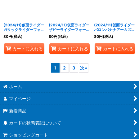
(2024/11)仮面ライダー
(2024/11)仮面ライダー
(2024/11)仮面ライダー
ガタックライダーフォー
ザビーライダーフォーム
バロンバナナアームズ
ム[3]【C】{CB31-002}
[2]【C】{CB31-003}
[2]【C】{CB31-004}
80
円
(税込)
80
円
(税込)
80
円
(税込)
《赤》
《赤》
《赤》
カートに入れる
カートに入れる
カートに入れる
1
2
3
次
»
ホーム
マイページ
新着商品
カードの状態表記について
ショッピングカート