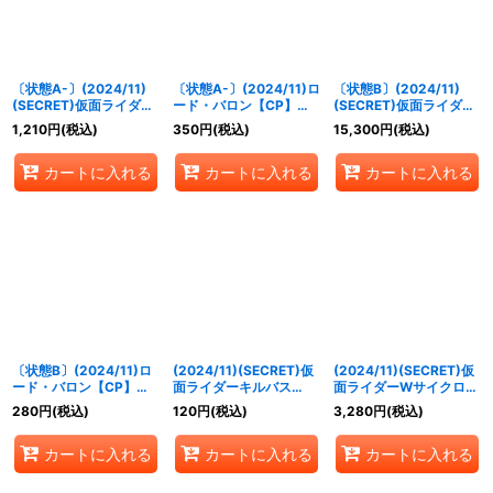
〔状態A-〕(2024/11)
〔状態A-〕(2024/11)ロ
〔状態B〕(2024/11)
(SECRET)仮面ライダー
ード・バロン【CP】
(SECRET)仮面ライダー
カブトハイパーフォーム
{CB31-CP01}《多》
レンゲルキングフォーム
1,210
円
(税込)
350
円
(税込)
15,300
円
(税込)
[3]【X-SEC】{CB31-
【XX-SEC】{CB31-
X01}《赤》
XX01}《黄》
カートに入れる
カートに入れる
カートに入れる
〔状態B〕(2024/11)ロ
(2024/11)(SECRET)仮
(2024/11)(SECRET)仮
ード・バロン【CP】
面ライダーキルバス
面ライダーWサイクロン
{CB31-CP01}《多》
【M-SEC】{CB31-
ジョーカー[3]【契約X-
280
円
(税込)
120
円
(税込)
3,280
円
(税込)
009}《多》
SEC】{CB31-CX02}
《緑》
カートに入れる
カートに入れる
カートに入れる