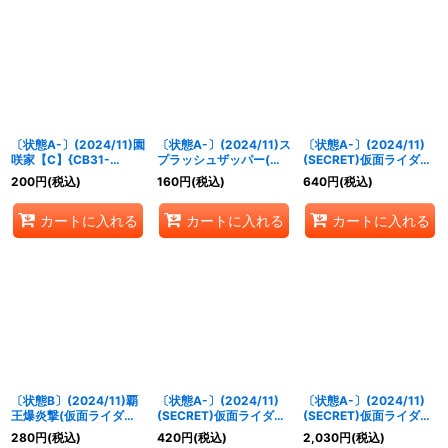
絞り込む
〔状態A-〕(2024/11)園
〔状態A-〕(2024/11)ス
〔状態A-〕(2024/11)
咲家【C】{CB31-
プラッシュザッパー(仮
(SECRET)仮面ライダー
RV009}《紫》
面ライダーガッチャード
Wサイクロンジョーカー
200
円
(税込)
160
円
(税込)
640
円
(税込)
イラスト)【C】{BS44-
ゴールドエクストリーム
096}《青》
[3]【X-SEC】{CB31-
カートに入れる
カートに入れる
カートに入れる
X02}《緑》
〔状態B〕(2024/11)覇
〔状態A-〕(2024/11)
〔状態A-〕(2024/11)
王爆炎撃(仮面ライダー
(SECRET)仮面ライダー
(SECRET)仮面ライダー
クウガイラスト)【C】
ガタックハイパーフォー
鎧武オレンジアームズ
280
円
(税込)
420
円
(税込)
2,030
円
(税込)
{SD56-RV008}《赤》
ム[2]【M-SEC】
[3]【契約X-SEC】