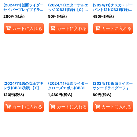
(2024/11)仮面ライダー
(2024/11)エターナルエ
(2024/11)ナスカ・ドー
セイバーブレイブドラゴ
ッジ(CB31収録)【C】
パント[2](CB31収録)
ン(CB31収録)【X】
{CB17-058}《紫》
【X】{CB17-X03}
280
円
(税込)
50
円
(税込)
480
円
(税込)
{CB15-X06}《多》
《紫》
カートに入れる
カートに入れる
カートに入れる
(2024/11)悪の女王アギ
(2024/11)仮面ライダー
(2024/11)仮面ライダー
レラ(CB31収録)【X】
クローズエボル(CB31収
サソードライダーフォー
{CB24-CP05}《紫》
録)【X】{CB24-X06}
ム[2]【C】{CB31-001}
120
円
(税込)
1,480
円
(税込)
80
円
(税込)
《多》
《赤》
カートに入れる
カートに入れる
カートに入れる