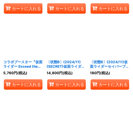
{CB31-007}《赤》
{CB31-CX03}《黄》
カートに入れる
カートに入れる
カートに入れる
コラボブースター『仮面
〔状態B〕(2024/11)
〔状態B〕(2024/11)仮
ライダー Exceed the
(SECRET)仮面ライダー
面ライダーセイバーブレ
limit[CB31]』【-】{-}
鎧武極アームズ(CB31収
イブドラゴン(CB31収
5,760
円
(税込)
14,800
円
(税込)
180
円
(税込)
《未開封BOX》
録)【XX-SEC】{CB09-
録)【X】{CB15-X06}
XX01}《多》
《多》
カートに入れる
カートに入れる
カートに入れる