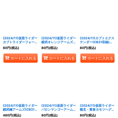
(2024/11)仮面ライダー
(2024/11)仮面ライダー
(2024/11)カブトエクス
カブトライダーフォーム
鎧武オレンジアームズ
テンダー(CB31収録)
[2](CB31収録)【R】
[2](CB31収録)【R】
【C】{CB09-073}
80
円
(税込)
80
円
(税込)
80
円
(税込)
{CB09-025}《赤》
{CB09-056}《黄》
《赤》
カートに入れる
カートに入れる
カートに入れる
(2024/11)仮面ライダー
(2024/11)仮面ライダー
(2024/11)仮面ライダー
鎧武極アームズ(CB31収
バロンマンゴーアームズ
龍玄・黄泉ヨモツヘグリ
録)【XX】{CB09-
(CB31収録)【C】
アームズ(CB31収録)
480
円
(税込)
80
円
(税込)
80
円
(税込)
XX01}《多》
{CB10-007}《赤》
【R】{CB10-048}