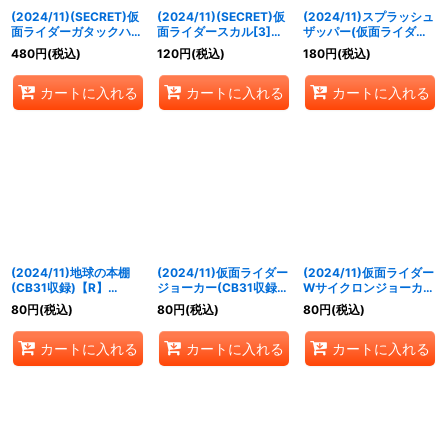
(2024/11)(SECRET)仮
(2024/11)(SECRET)仮
(2024/11)スプラッシュ
面ライダーガタックハイ
面ライダースカル[3]
ザッパー(仮面ライダー
パーフォーム[2]【M-
【M-SEC】{CB31-013}
ガッチャードイラスト)
480
円
(税込)
120
円
(税込)
180
円
(税込)
SEC】{CB31-007}
《多》
【C】{BS44-096}
《赤》
《青》
カートに入れる
カートに入れる
カートに入れる
(2024/11)地球の本棚
(2024/11)仮面ライダー
(2024/11)仮面ライダー
(CB31収録)【R】
ジョーカー(CB31収録)
Wサイクロンジョーカー
{CB04-068}《緑》
【C】{CB06-018}
エクストリーム[2]
80
円
(税込)
80
円
(税込)
80
円
(税込)
《紫》
(CB31収録)【R】
{CB06-045}《多》
カートに入れる
カートに入れる
カートに入れる