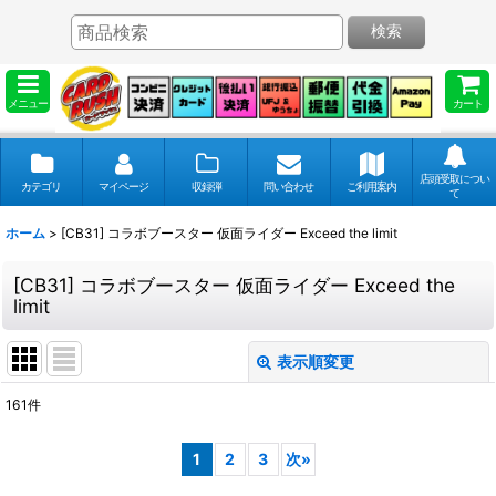
検索
メニュー
カート
店頭受取につい
カテゴリ
マイページ
収録弾
問い合わせ
ご利用案内
て
ホーム
>
[CB31] コラボブースター 仮面ライダー Exceed the limit
[CB31] コラボブースター 仮面ライダー Exceed the
limit
表示順変更
閉じる
161
件
表示数
:
1
2
3
次
»
並び順
: