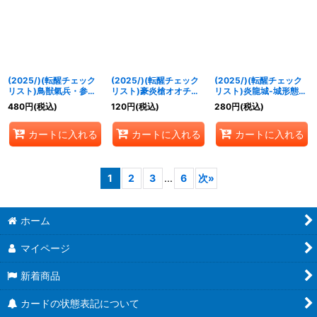
(2025/)(転醒チェック
(2025/)(転醒チェック
(2025/)(転醒チェック
リスト)鳥獣氣兵・参號
リスト)豪炎槍オオチド
リスト)炎龍城-城形態-/
フクロック/氣兵墓場
リ/豪炎武者センヨク
炎龍城-龍形態-【-】
480
円
(税込)
120
円
(税込)
280
円
(税込)
【-】{BS73-
【-】{BS73-
{BS73-063a/BS73-
054a/BS73-054b}
061a/BS73-061b}
063b}《赤》
カートに入れる
カートに入れる
カートに入れる
《青》
《赤》
1
2
3
...
6
次
»
ホーム
マイページ
新着商品
カードの状態表記について