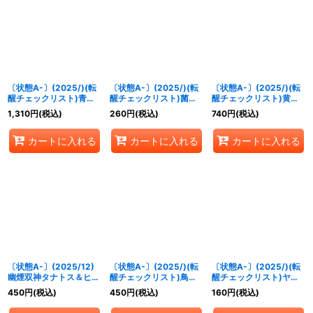
〔状態A-〕(2025/)(転
〔状態A-〕(2025/)(転
〔状態A-〕(2025/)(転
醒チェックリスト)青の
醒チェックリスト)菌獣
醒チェックリスト)黄水
世界/青き異神【-】
ゴリゴリラ-共生態-/菌
晶の宝妖精シトリィー/
1,310
円
(税込)
260
円
(税込)
740
円
(税込)
{BS73-TCP06a/BS73-
獣ゴリゴリラ-戦闘態-
黄水晶の魔宝少女シトリ
TCP06b}《青》
【-】{BS73-
ィー【-】{BS73-
カートに入れる
カートに入れる
カートに入れる
028a/BS73-028b}
043a/BS73-043b}
《緑》
《黄》
〔状態A-〕(2025/12)
〔状態A-〕(2025/)(転
〔状態A-〕(2025/)(転
幽煙双神タナトス＆ヒュ
醒チェックリスト)鳥獣
醒チェックリスト)ヤマ
プノス【X】{BS73-
氣兵・参號フクロック/
トタケルの氣兵神殿/鳥
450
円
(税込)
450
円
(税込)
160
円
(税込)
X03}《紫》
氣兵墓場【-】{BS73-
獣氣兵・陸號マカミ
054a/BS73-054b}
【-】{BS73-