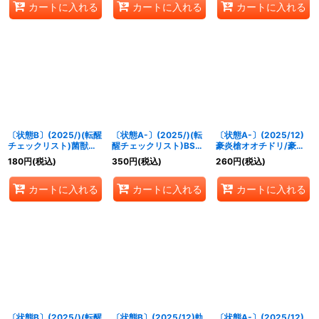
カートに入れる
カートに入れる
カートに入れる
〔状態B〕(2025/)(転醒
〔状態A-〕(2025/)(転
〔状態A-〕(2025/12)
チェックリスト)菌獣ゴ
醒チェックリスト)BS73
豪炎槍オオチドリ/豪炎
リゴリラ-共生態-/菌獣
チェックリスト3【-】
武者センヨク【転醒R】
180
円
(税込)
350
円
(税込)
260
円
(税込)
ゴリゴリラ-戦闘態-
{BS73-5/6}《無》
{BS73-061a/BS73-
【-】{BS73-
061b}《赤》
カートに入れる
カートに入れる
カートに入れる
028a/BS73-028b}
《緑》
〔状態B〕(2025/)(転醒
〔状態B〕(2025/12)軌
〔状態A-〕(2025/12)