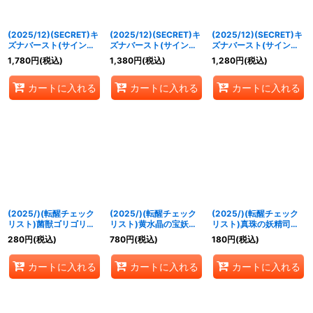
(2025/12)(SECRET)キ
(2025/12)(SECRET)キ
(2025/12)(SECRET)キ
ズナバースト(サイン箔
ズナバースト(サイン箔
ズナバースト(サイン箔
押し/ガレット・レヴォ
押し/ヴァルト・パーク
押し/リイン・ジーヴル
1,780
円
(税込)
1,380
円
(税込)
1,280
円
(税込)
イラスト)【R-SEC】
スイラスト)【R-SEC】
イラスト)【R-SEC】
{BS73-083}《多》
{BS73-083}《多》
{BS73-083}《多》
カートに入れる
カートに入れる
カートに入れる
(2025/)(転醒チェック
(2025/)(転醒チェック
(2025/)(転醒チェック
リスト)菌獣ゴリゴリラ-
リスト)黄水晶の宝妖精
リスト)真珠の妖精司祭
共生態-/菌獣ゴリゴリ
シトリィー/黄水晶の魔
パーレル/真珠の妖聖騎
280
円
(税込)
780
円
(税込)
180
円
(税込)
ラ-戦闘態-【-】{BS73-
宝少女シトリィー【-】
士パーレル【-】{BS73-
028a/BS73-028b}
{BS73-043a/BS73-
051a/BS73-051b}
カートに入れる
カートに入れる
カートに入れる
《緑》
043b}《黄》
《黄》