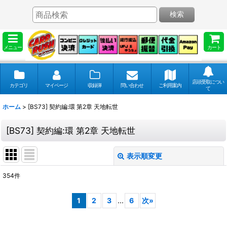
検索
メニュー
カート
店頭受取につい
カテゴリ
マイページ
収録弾
問い合わせ
ご利用案内
て
ホーム
>
[BS73] 契約編:環 第2章 天地転世
[BS73] 契約編:環 第2章 天地転世
表示順変更
閉じる
354
件
表示数
:
1
2
3
...
6
次
»
並び順
: