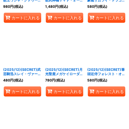
獣王ワシャ・クトゥー
獣武神機ヤマト・オーグ
豪龍サムライ・ドラゴ
ン-共生態-/菌獣王ワシ
ナー-武神形態-/鳥獣武
ン・天X【X-SEC】
980
円
(税込)
1,480
円
(税込)
580
円
(税込)
ャ・クトゥーン-戦闘態-
神機ヤマト・オーグナ
{BS73-X01}《赤》
【転醒X-SEC】{BS73-
ー-砲撃形態-【転醒X-
カートに入れる
カートに入れる
カートに入れる
TX02a/BS73-TX02b}
SEC】{BS73-
《緑》
TX03a/BS73-TX03b}
《白》
(2025/12)(SECRET)武
(2025/12)(SECRET)月
(2025/12)(SECRET)筆
芸騎迅スレイ・ヴァーニ
光聖鹿メガケイローダ
頭近侍フォレスト・オー
ル【X-SEC】{BS73-
【X-SEC】{BS73-X04}
キッド【X-SEC】
480
円
(税込)
780
円
(税込)
580
円
(税込)
X02}《赤》
《白》
{BS73-X05}《多》
カートに入れる
カートに入れる
カートに入れる