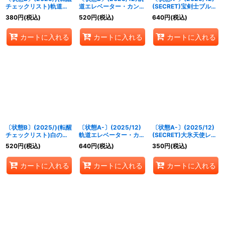
チェックリスト)軌道エ
道エレベーター・カンダ
(SECRET)宝剣士ブルー
レベーター・カンダタ/
タ/カンダタ管理メカ・
ジルコ【M-SEC】
380
円
(税込)
520
円
(税込)
640
円
(税込)
カンダタ管理メカ・氣動
氣動兵器ジョローグ【転
{BS73-049}《黄》
兵器ジョローグ【-】
醒R】{BS73-
カートに入れる
カートに入れる
カートに入れる
{BS73-068a/BS73-
068a/BS73-068b}
068b}《白》
《白》
〔状態B〕(2025/)(転醒
〔状態A-〕(2025/12)
〔状態A-〕(2025/12)
チェックリスト)白の世
軌道エレベーター・カン
(SECRET)大氷天使レー
界/白き機神【-】
ダタ/カンダタ管理メ
ゼ【M-SEC】{BS73-
520
円
(税込)
640
円
(税込)
350
円
(税込)
{BS73-TCP04a/BS73-
カ・氣動兵器ジョローグ
040}《白》
TCP04b}《白》
【転醒R】{BS73-
カートに入れる
カートに入れる
カートに入れる
068a/BS73-068b}
《白》