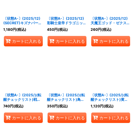
〔状態A-〕(2025/12)
〔状態A-〕(2025/12)
〔状態A-〕(2025/12)
(SECRET)キズナバース
彩騎士皇帝ドラゴニッ
天魔王ゴッド・ゼクス-
ト(サイン箔押し/ヴァル
ク・アーサー【AX】
氣ノ型-【AX】{BS73-
1,180
円
(税込)
450
円
(税込)
260
円
(税込)
ト・パークスイラスト)
{BS73-AX02}《黄》
AX03}《青》
【R-SEC】{BS73-083}
カートに入れる
カートに入れる
カートに入れる
《多》
〔状態A-〕(2025/)(転
〔状態A-〕(2025/)(転
〔状態A-〕(2025/)(転
醒チェックリスト)戦国
醒チェックリスト)鳥獣
醒チェックリスト)黄の
龍ソウルドラゴンX/戦国
武神機ヤマト・オーグナ
世界/黄の夢想神【-】
740
円
(税込)
350
円
(税込)
1,120
円
(税込)
龍皇バーニング・ソウル
ー-武神形態-/鳥獣武神
{BS73-TCP05a/BS73-
ドラゴンX【-】{BS73-
機ヤマト・オーグナー-
TCP05b}《黄》
カートに入れる
カートに入れる
カートに入れる
TX01a/BS73-TX01b}
砲撃形態-【-】{BS73-
《赤》
TX03a/BS73-TX03b}
《白》