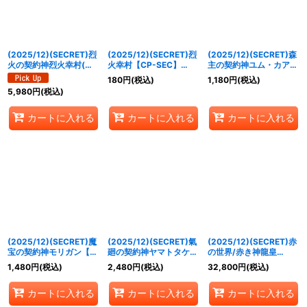
(2025/12)(SECRET)烈
(2025/12)(SECRET)烈
(2025/12)(SECRET)森
火の契約神烈火幸村(ア
火幸村【CP-SEC】
主の契約神ユム・カアシ
ニメ背景)【CP-SEC】
{BS73-CP02}《赤》
ュ【契約X-SEC】
180
円
(税込)
1,180
円
(税込)
{BS73-CP01}《赤》
{BS73-CX01}《緑》
5,980
円
(税込)
カートに入れる
カートに入れる
カートに入れる
(2025/12)(SECRET)魔
(2025/12)(SECRET)氣
(2025/12)(SECRET)赤
宝の契約神モリガン【契
廻の契約神ヤマトタケル
の世界/赤き神龍皇
約X-SEC】{BS73-
【契約X-SEC】{BS73-
【CP-SEC】{BS73-
1,480
円
(税込)
2,480
円
(税込)
32,800
円
(税込)
CX02}《黄》
CX03}《多》
TCP01a/BS73-
TCP01b}《赤》
カートに入れる
カートに入れる
カートに入れる