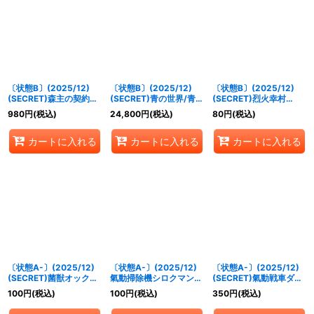
絞り込む
〔状態B〕(2025/12)
〔状態B〕(2025/12)
〔状態B〕(2025/12)
(SECRET)森主の契約神
(SECRET)青の世界/青き
(SECRET)烈火幸村
ユム・カアシュ【契約X-
異神【CP-SEC】
【CP-SEC】{BS73-
980
円
(税込)
24,800
円
(税込)
80
円
(税込)
SEC】{BS73-CX01}
{BS73-TCP06a/BS73-
CP02}《赤》
《緑》
TCP06b}《青》
カートに入れる
カートに入れる
カートに入れる
〔状態A-〕(2025/12)
〔状態A-〕(2025/12)
〔状態A-〕(2025/12)
(SECRET)菌獣オックオ
氣動掃除機シロクマンバ
(SECRET)氣動戦車ダイ
ックス【R-SEC】
【C】{BS73-032}
タイガ【R-SEC】
100
円
(税込)
100
円
(税込)
350
円
(税込)
{BS73-024}《緑》
《白》
{BS73-039}《白》