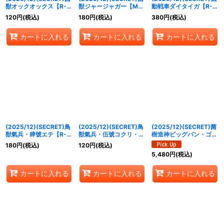
獣オックオックス【R-
獣ジャージャガー【M-
動戦車ダイタイガ【R-
SEC】{BS73-024}
SEC】{BS73-029}
SEC】{BS73-039}
120
円
(税込)
180
円
(税込)
380
円
(税込)
《緑》
《緑》
《白》
カートに入れる
カートに入れる
カートに入れる
(2025/12)(SECRET)鳥
(2025/12)(SECRET)鳥
(2025/12)(SECRET)菌
獣氣兵・肆號エテ【R-
獣氣兵・伍號コクリ・ゴ
樹造神ビッグバン・ゴレ
SEC】{BS73-055}
レム【M-SEC】{BS73-
ム【AX-SEC】{BS73-
180
円
(税込)
120
円
(税込)
《青》
057}《青》
AX01}《緑》
5,480
円
(税込)
カートに入れる
カートに入れる
カートに入れる