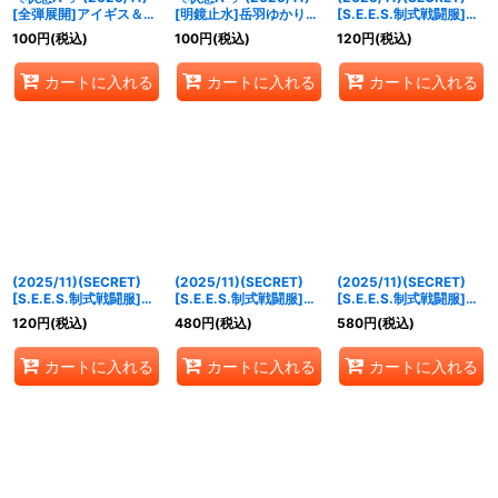
[全弾展開]アイギス＆ア
[明鏡止水]岳羽ゆかり＆
[S.E.E.S.制式戦闘服]伊
テナ【X】{CB33-X07}
イシス【X】{CB33-
織順平[2]【M-SEC】
100
円
(税込)
100
円
(税込)
120
円
(税込)
《多》
X02}《多》
{CB33-007}《青》
カートに入れる
カートに入れる
カートに入れる
(2025/11)(SECRET)
(2025/11)(SECRET)
(2025/11)(SECRET)
[S.E.E.S.制式戦闘服]真
[S.E.E.S.制式戦闘服]桐
[S.E.E.S.制式戦闘服]コ
田明彦【M-SEC】
条美鶴【M-SEC】
ロマル【R-SEC】
120
円
(税込)
480
円
(税込)
580
円
(税込)
{CB33-010}《青》
{CB33-015}《青》
{CB33-020}《青》
カートに入れる
カートに入れる
カートに入れる