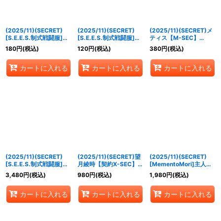
(2025/11)(SECRET)
(2025/11)(SECRET)
(2025/11)(SECRET)メ
[S.E.E.S.制式戦闘服]天
[S.E.E.S.制式戦闘服]荒
ティス【M-SEC】
田乾【M-SEC】{CB33-
垣真次郎【R-SEC】
{CB33-060}《青》
180
円
(税込)
120
円
(税込)
380
円
(税込)
032}《青》
{CB33-038}《青》
カートに入れる
カートに入れる
カートに入れる
(2025/11)(SECRET)
(2025/11)(SECRET)望
(2025/11)(SECRET)
[S.E.E.S.制式戦闘服]ア
月綾時【契約X-SEC】
[MementoMori]主人公
イギス【契約X-SEC】
{CB33-CX02}《多》
＆タナトス【X-SEC】
3,480
円
(税込)
980
円
(税込)
1,980
円
(税込)
{CB33-CX01}《青》
{CB33-X01}《多》
カートに入れる
カートに入れる
カートに入れる