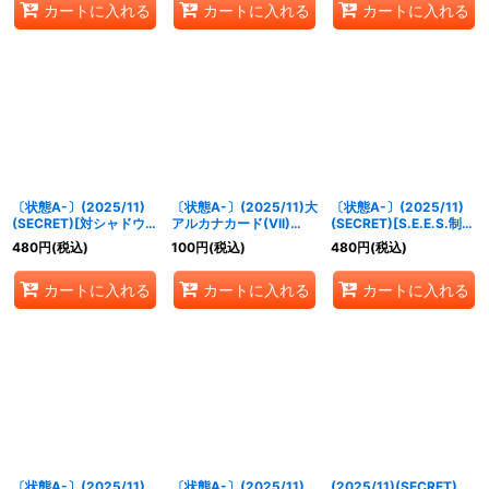
カートに入れる
カートに入れる
カートに入れる
〔状態A-〕(2025/11)
〔状態A-〕(2025/11)大
〔状態A-〕(2025/11)
(SECRET)[対シャドウ特
アルカナカード(VII)
(SECRET)[S.E.E.S.制式
別制圧兵装]アイギス
【CP】{CB33-CP01}
戦闘服]コロマル【R-
480
円
(税込)
100
円
(税込)
480
円
(税込)
【M-SEC】{CB33-
《青》
SEC】{CB33-020}
025}《青》
《青》
カートに入れる
カートに入れる
カートに入れる
〔状態A-〕(2025/11)
〔状態A-〕(2025/11)
(2025/11)(SECRET)