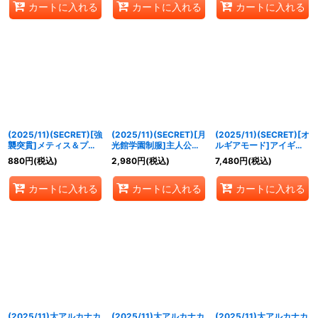
カートに入れる
カートに入れる
カートに入れる
(2025/11)(SECRET)[強
(2025/11)(SECRET)[月
(2025/11)(SECRET)[オ
襲突貫]メティス＆プシ
光館学園制服]主人公
ルギアモード]アイギス
ュケイ【X-SEC】
【X-SEC】{CB33-
【XX-SEC】{CB33-
880
円
(税込)
2,980
円
(税込)
7,480
円
(税込)
{CB33-X08}《青》
X09}《青》
XX01}《多》
カートに入れる
カートに入れる
カートに入れる
(2025/11)大アルカナカ
(2025/11)大アルカナカ
(2025/11)大アルカナカ