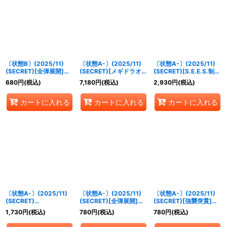
絞り込む
〔状態B〕(2025/11)
〔状態A-〕(2025/11)
〔状態A-〕(2025/11)
(SECRET)[全弾展開]ア
(SECRET)[メギドラオン
(SECRET)[S.E.E.S.制式
イギス＆アテナ【X-
でございます]エリザベ
戦闘服]アイギス【契約
680
円
(税込)
7,180
円
(税込)
2,930
円
(税込)
SEC】{CB33-X07}
ス【XX-SEC】{CB33-
X-SEC】{CB33-CX01}
《多》
XX02}《青》
《青》
カートに入れる
カートに入れる
カートに入れる
〔状態A-〕(2025/11)
〔状態A-〕(2025/11)
〔状態A-〕(2025/11)
(SECRET)
(SECRET)[全弾展開]ア
(SECRET)[強襲突貫]メ
[MementoMori]主人公
イギス＆アテナ【X-
ティス＆プシュケイ【X-
1,730
円
(税込)
780
円
(税込)
780
円
(税込)
＆タナトス【X-SEC】
SEC】{CB33-X07}
SEC】{CB33-X08}
{CB33-X01}《多》
《多》
《青》