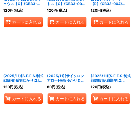
ェウス【C】{CB33-
トス【C】{CB33-003}
【R】{CB33-004}
002}《多》
《多》
《多》
120
円
(税込)
120
円
(税込)
120
円
(税込)
カートに入れる
カートに入れる
カートに入れる
(2025/11)[S.E.E.S.制式
(2025/11)[サイクロン
(2025/11)[S.E.E.S.制式
戦闘服]岳羽ゆかり[2]
アロー]岳羽ゆかり＆イ
戦闘服]伊織順平[2]
【M】{CB33-005}
オ【R】{CB33-006}
【M】{CB33-007}
120
円
(税込)
80
円
(税込)
120
円
(税込)
《青》
《多》
《青》
カートに入れる
カートに入れる
カートに入れる