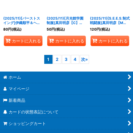
(2025/11)[バーストス
(2025/11)[月光館学園
(2025/11)[S.E.E.S.制式
イング]伊織順平＆ヘル
制服]真田明彦【C】
戦闘服]真田明彦【M】
メス【R】{CB33-008}
{CB33-009}《青》
{CB33-010}《青》
80
円
(税込)
50
円
(税込)
120
円
(税込)
《多》
カートに入れる
カートに入れる
カートに入れる
1
2
3
4
次
»
ホーム
マイページ
新着商品
カードの状態表記について
ショッピングカート