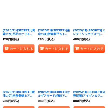
(2025/11)(SECRET)[明
(2025/11)(SECRET)[生
(2025/11)(SECRET)[エ
鏡止水]岳羽ゆかり＆イ
命の炎]伊織順平＆トリ
レクトリックブロー]真
シス【X-SEC】{CB33-
スメギストス【X-SEC】
田明彦＆カエサル【X-
120
円
(税込)
280
円
(税込)
480
円
(税込)
X02}《多》
{CB33-X03}《多》
SEC】{CB33-X04}
《多》
カートに入れる
カートに入れる
カートに入れる
(2025/11)(SECRET)[断
(2025/11)(SECRET)[オ
(2025/11)(SECRET)[全
罪の刃]桐条美鶴＆アル
ルギアモード起動]アイ
弾展開]アイギス＆アテ
テミシア【X-SEC】
ギス＆パラディオン【X-
ナ【X-SEC】{CB33-
780
円
(税込)
980
円
(税込)
880
円
(税込)
{CB33-X05}《多》
SEC】{CB33-X06}
X07}《多》
《多》