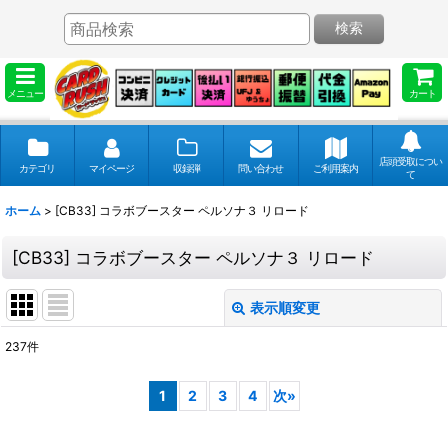
検索
メニュー
カート
店頭受取につい
カテゴリ
マイページ
収録弾
問い合わせ
ご利用案内
て
ホーム
>
[CB33] コラボブースター ペルソナ３ リロード
[CB33] コラボブースター ペルソナ３ リロード
表示順変更
閉じる
237
件
表示数
:
1
2
3
4
次
»
並び順
: