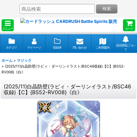
検索
メニュー
カート
店頭受取につい
カテゴリ
マイページ
収録弾
問い合わせ
ご利用案内
て
ホーム
>
マジック
>
(2025/11)白晶防壁(ラビィ・ダーリンイラスト/BSC46収録)【C】{BS52-
RV008}《白》
(2025/11)白晶防壁(ラビィ・ダーリンイラスト/BSC46
収録)【C】{BS52-RV008}《白》