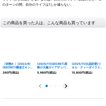
のターンの間、自分のライフは1しか減らない。
この商品を買った人は、こんな商品も買っています
〔状態A-〕(2022/9)
(2025/11)(SECRET)星
(2025/11)白晶防壁(リ
(SECRET)覇道王キン
断の大鎌ガイアザッパー
オル・ティーダイラス
グ・ラオン【X-SEC】
【CP-SEC】{BS71-
ト/BSC46収録)【C】
260
円
(税込)
5,980
円
(税込)
15,800
円
(税込)
{BS62-X08}《青》
CP01}《赤》
{BS52-RV008}《白》