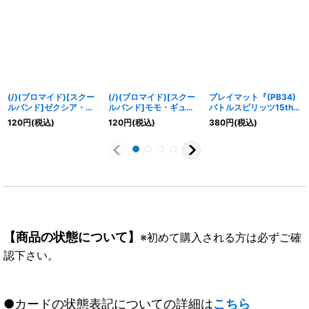
(/)(ブロマイド)[スクー
(/)(ブロマイド)[スクー
プレイマット『(PB34)
ルバンド]ゼクシア・テ
ルバンド]モモ・ギュウ
バトルスピリッツ15thプ
ンマ「Key」【-】
モンジェ「Gt」【-】
レミアムバトラーズ
120
円
(税込)
120
円
(税込)
380
円
(税込)
{D07-26}《》
{D07-27}《》
BOX』【-】{-}《サプラ
イ》
【商品の状態について】
※初めて購入される方は必ずご確
認下さい。
●カードの状態表記についての詳細は
こちら