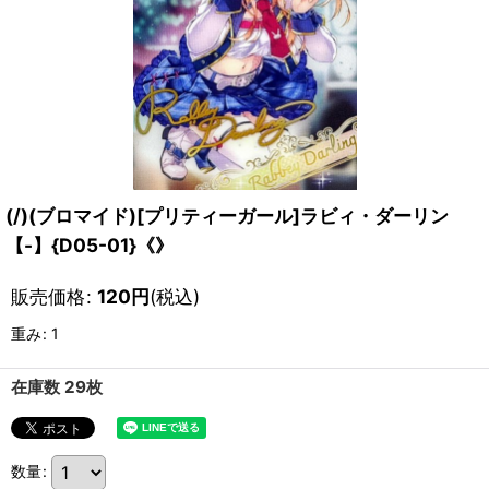
(/)(ブロマイド)[プリティーガール]ラビィ・ダーリン
【-】{D05-01}《》
販売価格
:
120
円
(税込)
重み
:
1
在庫数 29枚
数量
: