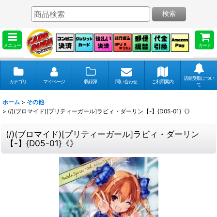
検索
メニュー
カート
店頭受取につい
カテゴリ
マイページ
収録弾
問い合わせ
ご利用案内
て
ホーム
>
その他
>
(/)(ブロマイド)[プリティーガール]ラビィ・ダーリン【-】{D05-01}《》
(/)(ブロマイド)[プリティーガール]ラビィ・ダーリン
【-】{D05-01}《》