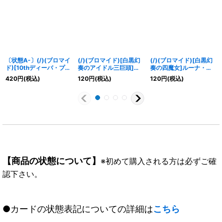
〔状態A-〕(/)(ブロマイ
(/)(ブロマイド)[白黒幻
(/)(ブロマイド)[白黒幻
ド)[10thディーバ・プリ
奏のアイドル三巨頭]ク
奏の四魔女]ルーナ・ヴ
マ]バンリ・ゼル【-】
インステル・メドゥーク
ァンディル【-】{D01-
420
円
(税込)
120
円
(税込)
120
円
(税込)
{D05-23}《》
【-】{D01-09}《》
15}《》
【商品の状態について】
※初めて購入される方は必ずご確
認下さい。
●カードの状態表記についての詳細は
こちら