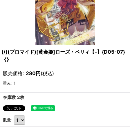
(/)(ブロマイド)[黄金姫]ローズ・ベリィ【-】{D05-07}
《》
販売価格
:
280
円
(税込)
重み
:
1
在庫数 2枚
数量
: