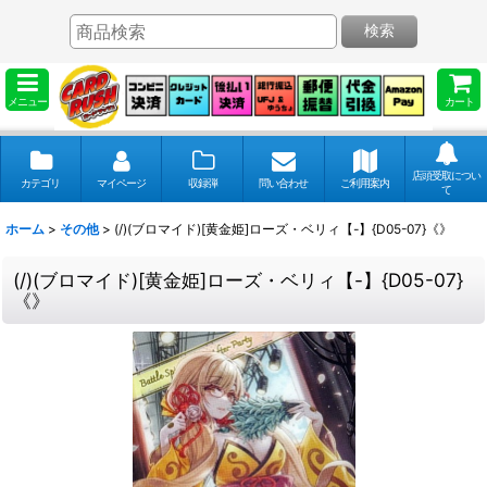
検索
メニュー
カート
店頭受取につい
カテゴリ
マイページ
収録弾
問い合わせ
ご利用案内
て
ホーム
>
その他
>
(/)(ブロマイド)[黄金姫]ローズ・ベリィ【-】{D05-07}《》
(/)(ブロマイド)[黄金姫]ローズ・ベリィ【-】{D05-07}
《》