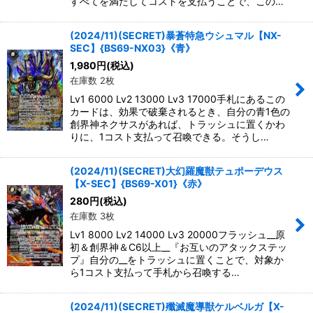
すべてを満たしてコストを支払うことで、この…
(2024/11)(SECRET)暴蒼特急ウシュマル【NX-
SEC】{BS69-NX03}《青》
1,980
円
(税込)
在庫数 2枚
Lv1 6000 Lv2 13000 Lv3 17000手札にあるこの
カードは、効果で破棄されるとき、自分の青1色の
創界神ネクサスがあれば、トラッシュに置くかわ
りに、1コスト支払って召喚できる。そうし…
(2024/11)(SECRET)大幻羅魔獣テュポーデウス
【X-SEC】{BS69-X01}《赤》
280
円
(税込)
在庫数 3枚
Lv1 8000 Lv2 14000 Lv3 20000フラッシュ__原
初＆創界神＆C6以上__『お互いのアタックステッ
プ』自分の__をトラッシュに置くことで、対象か
ら1コスト支払って手札から召喚する…
(2024/11)(SECRET)殲滅魔導獣ケルベルガ【X-