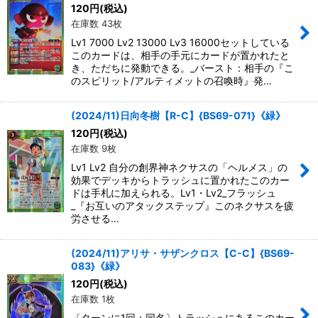
120
円
(税込)
在庫数 43枚
Lv1 7000 Lv2 13000 Lv3 16000セットしている
このカードは、相手の手元にカードが置かれたと
き、ただちに発動できる。_バースト：相手の『こ
のスピリット/アルティメットの召喚時』発…
(2024/11)日向冬樹【R-C】{BS69-071}《緑》
120
円
(税込)
在庫数 9枚
Lv1 Lv2 自分の創界神ネクサスの「ヘルメス」の
効果でデッキからトラッシュに置かれたこのカー
ドは手札に加えられる。Lv1・Lv2_フラッシュ
_『お互いのアタックステップ』このネクサスを疲
労させる…
(2024/11)アリサ・サザンクロス【C-C】{BS69-
083}《緑》
120
円
(税込)
在庫数 1枚
〔ターンに1回：同名〕トラッシュにあるこのカー