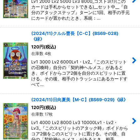
Lv1 2000 Lv2 5000 Lv3 8000_コスト3(1)(この
カードは手札からセットできる)__セット中__『自
分のアタックステップ』ターンに1回、相手の手元
にカードが置かれたとき、系統：…
(2024/11)クルル曹長【C-C】{BS69-028}
《緑》
120
円
(税込)
在庫数 4枚
Lv1 3000 Lv2 6000Lv1・Lv2_『このスピリット
の召喚時』自分の「契約神ヘルメス」があると
き、ボイドからコア2個を自分のスピリットに置
ける。その後、相手のトラッシュにあるカードす
べて…
(2024/11)日向夏美【M-C】{BS69-029}《緑》
120
円
(税込)
在庫数 17枚
Lv1 4000 Lv2 8000 Lv3 10000Lv1・Lv2・
Lv3_『このスピリットのアタック時』ボイドから
コア2個をこのスピリットに置ける。その後、自
分の「契約神ヘルメス」があるとき、相手…