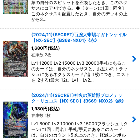
象の自分のスピリットを召喚したとき、このネク
サスにコア+1できる。◆〔ターンに1回：同名〕
このネクサスを配置したとき、自分のデッキの上
から3…
(2024/11)(SECRET)百腕大蜥蜴ギガトンケイル
【NX-SEC】{BS69-NX01}《赤》
1,680
円
(税込)
在庫数 2枚
Lv1 12000 Lv2 15000 Lv3 20000手札にあるこ
のカードは、自分のネクサスと、お互いのトラッ
シュにあるネクサスカード合計1枚につき、コスト
を-2する(最大-12)。Lv1・Lv2…
(2024/11)(SECRET)神火の英雄獣プロメテッ
ク・リュコス【NX-SEC】{BS69-NX02}《緑》
1,980
円
(税込)
在庫数 1枚
Lv1 6000 Lv2 10000 Lv3 15000フラッシュ〔タ
ーンに1回：同名〕手札/手元にあるこのカード
は、自分のカウント5以上のとき、軽減シンボル