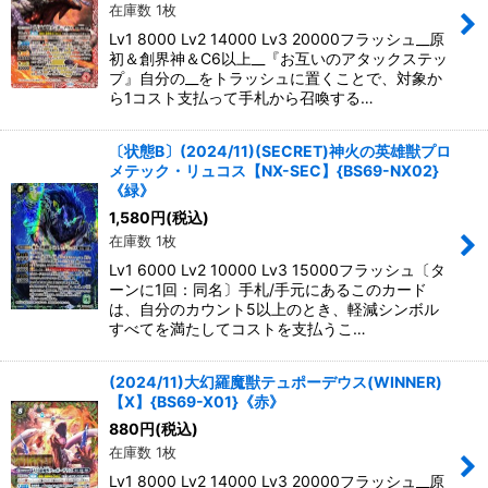
在庫数 1枚
Lv1 8000 Lv2 14000 Lv3 20000フラッシュ__原
初＆創界神＆C6以上__『お互いのアタックステッ
プ』自分の__をトラッシュに置くことで、対象か
ら1コスト支払って手札から召喚する…
〔状態B〕(2024/11)(SECRET)神火の英雄獣プロ
メテック・リュコス【NX-SEC】{BS69-NX02}
《緑》
1,580
円
(税込)
在庫数 1枚
Lv1 6000 Lv2 10000 Lv3 15000フラッシュ〔タ
ーンに1回：同名〕手札/手元にあるこのカード
は、自分のカウント5以上のとき、軽減シンボル
すべてを満たしてコストを支払うこ…
(2024/11)大幻羅魔獣テュポーデウス(WINNER)
【X】{BS69-X01}《赤》
880
円
(税込)
在庫数 1枚
Lv1 8000 Lv2 14000 Lv3 20000フラッシュ__原