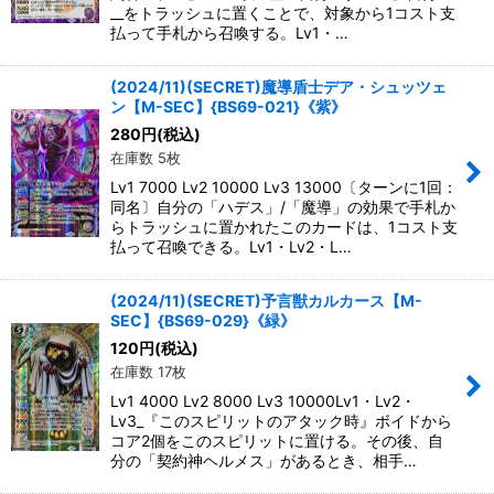
__をトラッシュに置くことで、対象から1コスト支
払って手札から召喚する。Lv1・…
(2024/11)(SECRET)魔導盾士デア・シュッツェ
ン【M-SEC】{BS69-021}《紫》
280
円
(税込)
在庫数 5枚
Lv1 7000 Lv2 10000 Lv3 13000〔ターンに1回：
同名〕自分の「ハデス」/「魔導」の効果で手札か
らトラッシュに置かれたこのカードは、1コスト支
払って召喚できる。Lv1・Lv2・L…
(2024/11)(SECRET)予言獣カルカース【M-
SEC】{BS69-029}《緑》
120
円
(税込)
在庫数 17枚
Lv1 4000 Lv2 8000 Lv3 10000Lv1・Lv2・
Lv3_『このスピリットのアタック時』ボイドから
コア2個をこのスピリットに置ける。その後、自
分の「契約神ヘルメス」があるとき、相手…