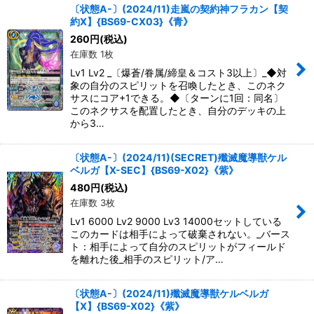
〔状態A-〕(2024/11)走嵐の契約神フラカン【契
約X】{BS69-CX03}《青》
260
円
(税込)
在庫数 1枚
Lv1 Lv2 _〔爆蒼/眷属/締皇＆コスト3以上〕_◆対
象の自分のスピリットを召喚したとき、このネク
サスにコア+1できる。◆〔ターンに1回：同名〕
このネクサスを配置したとき、自分のデッキの上
から3…
〔状態A-〕(2024/11)(SECRET)殲滅魔導獣ケル
ベルガ【X-SEC】{BS69-X02}《紫》
480
円
(税込)
在庫数 3枚
Lv1 6000 Lv2 9000 Lv3 14000セットしている
このカードは相手によって破棄されない。_バース
ト：相手によって自分のスピリットがフィールド
を離れた後_相手のスピリット/ア…
〔状態A-〕(2024/11)殲滅魔導獣ケルベルガ
【X】{BS69-X02}《紫》