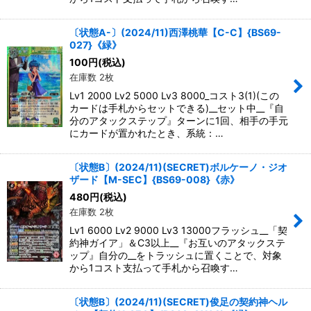
〔状態A-〕(2024/11)西澤桃華【C-C】{BS69-
027}《緑》
100
円
(税込)
在庫数 2枚
Lv1 2000 Lv2 5000 Lv3 8000_コスト3(1)(この
カードは手札からセットできる)__セット中__『自
分のアタックステップ』ターンに1回、相手の手元
にカードが置かれたとき、系統：…
〔状態B〕(2024/11)(SECRET)ボルケーノ・ジオ
ザード【M-SEC】{BS69-008}《赤》
480
円
(税込)
在庫数 2枚
Lv1 6000 Lv2 9000 Lv3 13000フラッシュ__「契
約神ガイア」＆C3以上__『お互いのアタックステ
ップ』自分の__をトラッシュに置くことで、対象
から1コスト支払って手札から召喚す…
〔状態B〕(2024/11)(SECRET)俊足の契約神ヘル