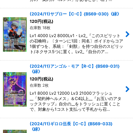
(2024/11)サブロー【C-C】{BS69-030}《緑》
120
円
(税込)
在庫数 18枚
Lv1 4000 Lv2 8000Lv1・Lv2_『このスピリット
の召喚時』〔ターンに1回：同名〕ボイドからコア
1個ずつを、系統：「剣獣」を持つ自分のスピリッ
ト/ネクサス5つに置く。Lv2_『自分のア…
(2024/11)アンゴル・モア【R-C】{BS69-031}
《緑》
120
円
(税込)
在庫数 2枚
Lv1 8000 Lv2 12000 Lv3 21000フラッシュ
__「契約神ヘルメス」＆C4以上__『お互いのアタ
ックステップ』自分の__をトラッシュに置くこと
で、対象から1コスト支払って手札から召…
(2024/11)ギロロ伍長【C-C】{BS69-033}
《緑》