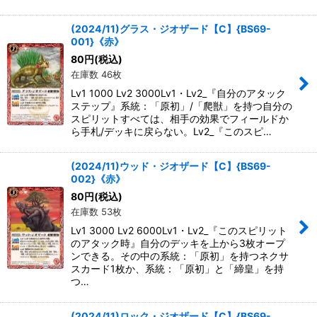
(2024/11)グラス・ジオザード【C】{BS69-
001}《赤》
80
円
(税込)
在庫数 46枚
Lv1 1000 Lv2 3000Lv1・Lv2_『自分のアタック
ステップ』系統：「原初」/「爬獣」を持つ自分の
スピリットすべては、相手の効果でフィールドか
ら手札/デッキに戻らない。Lv2_『このスピ…
(2024/11)ウッド・ジオザード【C】{BS69-
002}《赤》
80
円
(税込)
在庫数 53枚
Lv1 3000 Lv2 6000Lv1・Lv2_『このスピリット
のアタック時』自分のデッキを上から3枚オープ
ンできる。その中の系統：「原初」を持つネクサ
スカード1枚か、系統：「原初」と「締皇」を持
つ…
(2024/11)ロック・ジオザード【C】{BS69-