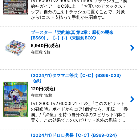
Lv1 6000 Lv2 9000 Lv3 13000フラッシュ__「契
約神ガイア」＆C3以上__『お互いのアタックステ
ップ』自分の__をトラッシュに置くことで、対象
から1コスト支払って手札から召喚す…
ブースター『契約編:真 第2章：原初の襲来
[BS69] 』【-】{-}《未開封BOX》
5,940
円
(税込)
在庫数 9枚
(2024/11)タママ二等兵【C-C】{BS69-023}
《緑》
120
円
(税込)
在庫数 19枚
Lv1 2000 Lv2 6000Lv1・Lv2_『このスピリット
の召喚時』ボイドからコア1個ずつを、系統：「眷
属」/「締皇」を持つ自分の緑のスピリット2体に
置く。この効果でこのスピリット以外の系統：…
(2024/11)ドロロ兵長【C-C】{BS69-024}