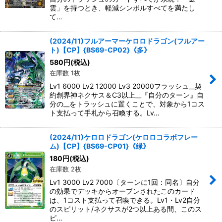
雲」を持つとき、軽減シンボルすべてを満たし
て…
(2024/11)フルアーマーケロロドラゴン(フルアー
ト)【CP】{BS69-CP02}《多》
580
円
(税込)
在庫数 1枚
Lv1 6000 Lv2 12000 Lv3 20000フラッシュ__契
約創界神ネクサス＆C3以上__『自分のターン』自
分の__をトラッシュに置くことで、対象から1コス
ト支払って手札から召喚する。Lv…
(2024/11)ケロロドラゴン(ケロロコラボフレー
ム)【CP】{BS69-CP01}《緑》
180
円
(税込)
在庫数 2枚
Lv1 3000 Lv2 7000〔ターンに1回：同名〕自分
の効果でデッキからオープンされたこのカード
は、1コスト支払って召喚できる。Lv1・Lv2自分
のスピリット/ネクサスが2つ以上ある間、このス
ピ…