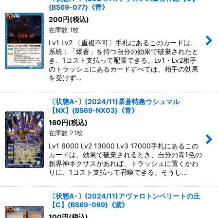
{BS69-077}《青》
絞り込む
200
円
(税込)
在庫数 1枚
Lv1 Lv2 〔重複不可〕手札にあるこのカードは、
系統：「爆蒼」を持つ自分の効果で破棄されたと
き、1コスト支払って配置できる。Lv1・Lv2相手
のトラッシュにあるカードすべては、相手の効果
を受けず…
〔状態A-〕(2024/11)暴蒼特急ウシュマル
【NX】{BS69-NX03}《青》
160
円
(税込)
在庫数 21枚
Lv1 6000 Lv2 13000 Lv3 17000手札にあるこの
カードは、効果で破棄されるとき、自分の青1色の
創界神ネクサスがあれば、トラッシュに置くかわ
りに、1コスト支払って召喚できる。そうし…
〔状態A-〕(2024/11)アヴァロトンベリートの丘
【C】{BS69-069}《紫》
100
円
(税込)