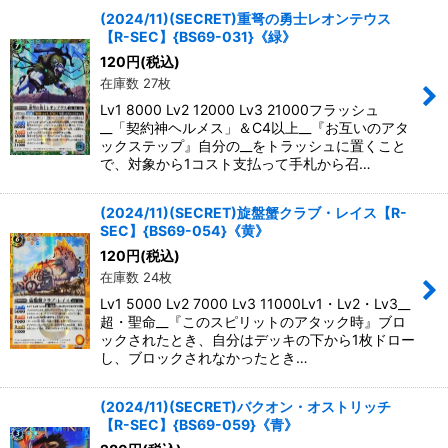
(2024/11)(SECRET)重弩の勇士レオンテウス
【R-SEC】{BS69-031}《緑》
120
円
(税込)
在庫数 27枚
Lv1 8000 Lv2 12000 Lv3 21000フラッシュ
__「契約神ヘルメス」＆C4以上__『お互いのアタ
ックステップ』自分の__をトラッシュに置くこと
で、対象から1コスト支払って手札から召…
(2024/11)(SECRET)旋盤蟹クラブ・レイス【R-
SEC】{BS69-054}《黄》
120
円
(税込)
在庫数 24枚
Lv1 5000 Lv2 7000 Lv3 11000Lv1・Lv2・Lv3__
超・聖命__『このスピリットのアタック時』ブロ
ックされたとき、自分はデッキの下から1枚ドロー
し、ブロックされなかったとき…
(2024/11)(SECRET)バクオン・オストリッチ
【R-SEC】{BS69-059}《青》