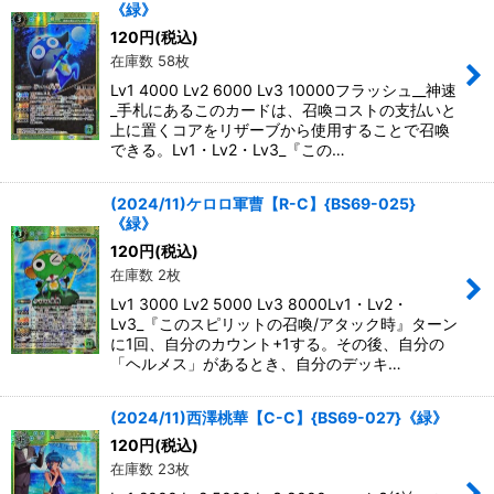
《緑》
120
円
(税込)
在庫数 58枚
Lv1 4000 Lv2 6000 Lv3 10000フラッシュ__神速
_手札にあるこのカードは、召喚コストの支払いと
上に置くコアをリザーブから使用することで召喚
できる。Lv1・Lv2・Lv3_『この…
(2024/11)ケロロ軍曹【R-C】{BS69-025}
《緑》
120
円
(税込)
在庫数 2枚
Lv1 3000 Lv2 5000 Lv3 8000Lv1・Lv2・
Lv3_『このスピリットの召喚/アタック時』ターン
に1回、自分のカウント+1する。その後、自分の
「ヘルメス」があるとき、自分のデッキ…
(2024/11)西澤桃華【C-C】{BS69-027}《緑》
120
円
(税込)
在庫数 23枚