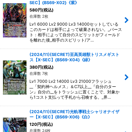
SEC】{BS69-X02}《紫》
580
円
(税込)
在庫数 2枚
Lv1 6000 Lv2 9000 Lv3 14000セットしている
このカードは相手によって破棄されない。_バース
ト：相手によって自分のスピリットがフィールド
を離れた後_相手のスピリット/ア…
(2024/11)(SECRET)至高英雄獣トリスメギスト
ス【X-SEC】{BS69-X04}《緑》
380
円
(税込)
在庫数 7枚
Lv1 7000 Lv2 14000 Lv3 21000フラッシュ
__「契約神ヘルメス」＆C7以上__『自分のター
ン』自分の__をトラッシュに置くことで、対象か
ら1コスト支払って手札から召喚する。_界…
(2024/11)(SECRET)光軌導戦士シャリオナイザ
ー【X-SEC】{BS69-X06}《白》
120
円
(税込)
在庫数 24枚