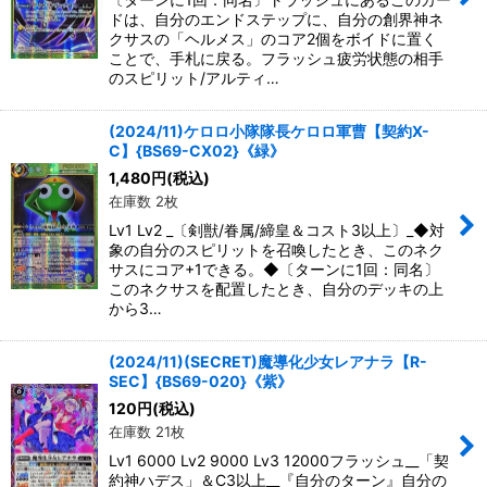
ドは、自分のエンドステップに、自分の創界神ネ
クサスの「ヘルメス」のコア2個をボイドに置く
ことで、手札に戻る。フラッシュ疲労状態の相手
のスピリット/アルティ…
(2024/11)ケロロ小隊隊長ケロロ軍曹【契約X-
C】{BS69-CX02}《緑》
1,480
円
(税込)
在庫数 2枚
Lv1 Lv2 _〔剣獣/眷属/締皇＆コスト3以上〕_◆対
象の自分のスピリットを召喚したとき、このネク
サスにコア+1できる。◆〔ターンに1回：同名〕
このネクサスを配置したとき、自分のデッキの上
から3…
(2024/11)(SECRET)魔導化少女レアナラ【R-
SEC】{BS69-020}《紫》
120
円
(税込)
在庫数 21枚
Lv1 6000 Lv2 9000 Lv3 12000フラッシュ__「契
約神ハデス」＆C3以上__『自分のターン』自分の