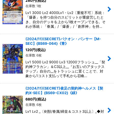
280
円
(税込)
在庫数 1枚
Lv1 3000 Lv2 4000Lv1・Lv2〔重複不可〕系統：
「爆蒼」を持つ自分のスピリットが重疲労したと
き、自分のデッキを上から1枚オープンできる。そ
れが系統：「眷属」/「爆蒼」/「創界神」を持…
(2024/11)(SECRET)バクオン・パンサー【M-
SEC】{BS69-064}《青》
120
円
(税込)
在庫数 6枚
Lv1 5000 Lv2 9000 Lv3 12000フラッシュ__「契
約神フラカン」＆C3以上__『お互いのアタックス
テップ』自分の__をトラッシュに置くことで、対
象から1コスト支払って手札から召喚…
(2024/11)(SECRET)俊足の契約神ヘルメス【契
約X-SEC】{BS69-CX02}《緑》
680
円
(税込)
在庫数 6枚
Lv1 Lv2 _〔剣獣/眷属/締皇＆コスト3以上〕_◆対