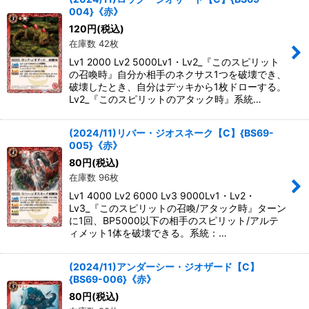
004}《赤》
120
円
(税込)
在庫数 42枚
Lv1 2000 Lv2 5000Lv1・Lv2_『このスピリット
の召喚時』自分か相手のネクサス1つを破壊でき、
破壊したとき、自分はデッキから1枚ドローする。
Lv2_『このスピリットのアタック時』系統…
(2024/11)リバー・ジオスネーク【C】{BS69-
005}《赤》
80
円
(税込)
在庫数 96枚
Lv1 4000 Lv2 6000 Lv3 9000Lv1・Lv2・
Lv3_『このスピリットの召喚/アタック時』ターン
に1回、BP5000以下の相手のスピリット/アルテ
ィメット1体を破壊できる。系統：…
(2024/11)アンダーシー・ジオザード【C】
{BS69-006}《赤》
80
円
(税込)