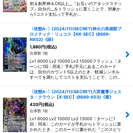
初＆創界神＆C6以上__『お互いのアタックステッ
プ』自分の__をトラッシュに置くことで、対象か
ら1コスト支払って手札か…
〔状態A-〕(2024/11)(SECRET)神火の英雄獣プ
ロメテック・リュコス【NX-SEC】{BS69-
NX02}《緑》
1,880
円
(税込)
在庫数 1枚
Lv1 6000 Lv2 10000 Lv3 15000フラッシュ〔タ
ーンに1回：同名〕手札/手元にあるこのカード
は、自分のカウント5以上のとき、軽減シンボル
すべてを満たしてコストを支払うことで、この…
〔状態A-〕(2024/11)(SECRET)六冥魔導ジェス
タ・クラウン【X-SEC】{BS69-X03}《紫》
420
円
(税込)
在庫数 1枚
Lv1 6000 Lv2 10000 Lv3 13000〔ターンに1
回：同名〕このカードが手札からトラッシュに置
かれたとき、このカードに書かれた『このスピリ