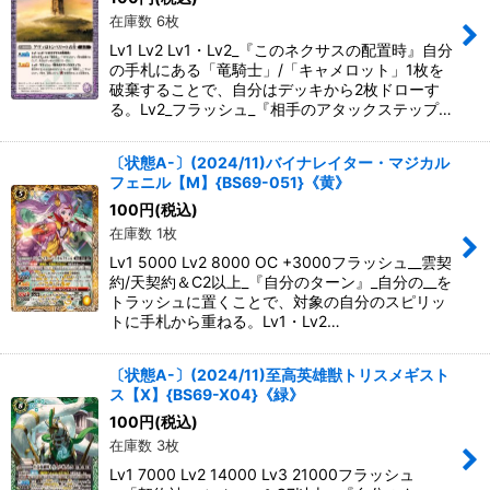
在庫数 6枚
Lv1 Lv2 Lv1・Lv2_『このネクサスの配置時』自分
の手札にある「竜騎士」/「キャメロット」1枚を
破棄することで、自分はデッキから2枚ドローす
る。Lv2_フラッシュ_『相手のアタックステップ…
〔状態A-〕(2024/11)バイナレイター・マジカル
フェニル【M】{BS69-051}《黄》
100
円
(税込)
在庫数 1枚
Lv1 5000 Lv2 8000 OC +3000フラッシュ__雲契
約/天契約＆C2以上_『自分のターン』_自分の__を
トラッシュに置くことで、対象の自分のスピリッ
トに手札から重ねる。Lv1・Lv2…
〔状態A-〕(2024/11)至高英雄獣トリスメギスト
ス【X】{BS69-X04}《緑》
100
円
(税込)
在庫数 3枚
Lv1 7000 Lv2 14000 Lv3 21000フラッシュ