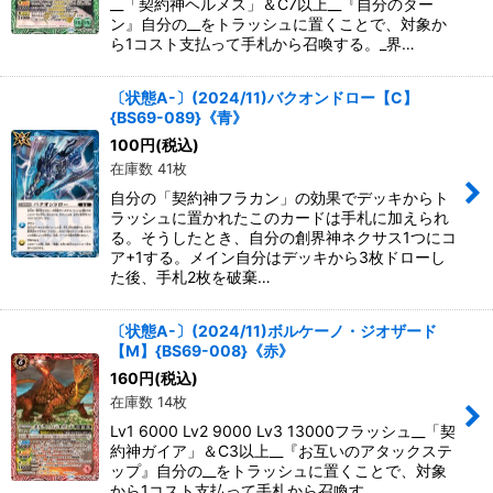
__「契約神ヘルメス」＆C7以上__『自分のター
ン』自分の__をトラッシュに置くことで、対象か
ら1コスト支払って手札から召喚する。_界…
〔状態A-〕(2024/11)バクオンドロー【C】
{BS69-089}《青》
100
円
(税込)
在庫数 41枚
自分の「契約神フラカン」の効果でデッキからト
ラッシュに置かれたこのカードは手札に加えられ
る。そうしたとき、自分の創界神ネクサス1つにコ
ア+1する。メイン自分はデッキから3枚ドローし
た後、手札2枚を破棄…
〔状態A-〕(2024/11)ボルケーノ・ジオザード
【M】{BS69-008}《赤》
160
円
(税込)
在庫数 14枚
Lv1 6000 Lv2 9000 Lv3 13000フラッシュ__「契
約神ガイア」＆C3以上__『お互いのアタックステ
ップ』自分の__をトラッシュに置くことで、対象
から1コスト支払って手札から召喚す…