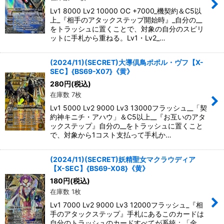
Lv1 8000 Lv2 10000 OC +7000_機契約＆C5以
上_『相手のアタックステップ開始時』_自分の__
をトラッシュに置くことで、対象の自分のスピリ
ットに手札から重ねる。Lv1・Lv2_…
(2024/11)(SECRET)大導倶鳥ポポル・ヴフ【X-
SEC】{BS69-X07}《黄》
280
円
(税込)
在庫数 7枚
Lv1 5000 Lv2 9000 Lv3 13000フラッシュ__「契
約神キニチ・アハウ」＆C5以上__『お互いのアタ
ックステップ』自分の__をトラッシュに置くこと
で、対象から1コスト支払って手札か…
(2024/11)(SECRET)妖精聖女マクラウディア
【X-SEC】{BS69-X08}《黄》
180
円
(税込)
在庫数 1枚
Lv1 7000 Lv2 9000 Lv3 12000フラッシュ_『相
手のアタックステップ』手札にあるこのカードは
自分のトラッシュのカードすべてが系統：「金