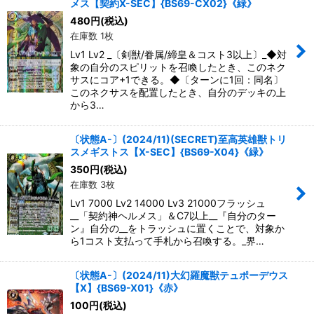
メス【契約X-SEC】{BS69-CX02}《緑》
480
円
(税込)
在庫数 1枚
Lv1 Lv2 _〔剣獣/眷属/締皇＆コスト3以上〕_◆対
象の自分のスピリットを召喚したとき、このネク
サスにコア+1できる。◆〔ターンに1回：同名〕
このネクサスを配置したとき、自分のデッキの上
から3…
〔状態A-〕(2024/11)(SECRET)至高英雄獣トリ
スメギストス【X-SEC】{BS69-X04}《緑》
350
円
(税込)
在庫数 3枚
Lv1 7000 Lv2 14000 Lv3 21000フラッシュ
__「契約神ヘルメス」＆C7以上__『自分のター
ン』自分の__をトラッシュに置くことで、対象か
ら1コスト支払って手札から召喚する。_界…
〔状態A-〕(2024/11)大幻羅魔獣テュポーデウス
【X】{BS69-X01}《赤》
100
円
(税込)