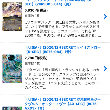
SEC】{26RSD05-014}《黄》
5,930
円
(税込)
在庫数 1枚
_ソウルマジック：[黄]_自分の黄シンボルがあれ
ば__だけで使用できる。フラッシュ相手のスピリ
ット1体を指定する。このターン中、それをBP-
2000する。その後、それがBP0なら破壊する。…
〔状態A-〕(2026/12)(SECRET)ケイオスドロー
【R-SEC】{BS75-084}《青》
2,780
円
(税込)
在庫数 1枚
〔ターンに1回：同名〕トラッシュにあるこのカ
ードは、自分のアタックステップに自分のミラー
ジュをセットしたとき、自分の「契約神ケイオ
ス」があれば、1コスト支払うことで、このカード
のメイン/フ…
〔状態A-〕(2026/12)(SECRET)混沌超神星ジー
クヴルム・オルタ・ノヴァ【AX-SEC】{BS75-
AX03}《青》