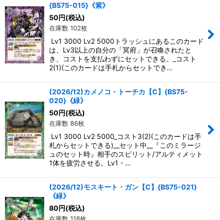
{BS75-015}《紫》
50
円
(税込)
在庫数 102枚
Lv1 3000 Lv2 5000トラッシュにあるこのカード
は、Lv3以上の自分の「冥府」が召喚されたと
き、コストを支払わずにセットできる。_コスト
2(1)(このカードは手札からセットでき…
(2026/12)カメノコ・トーチカ【C】{BS75-
020}《緑》
50
円
(税込)
在庫数 86枚
Lv1 3000 Lv2 5000_コスト3(2)(このカードは手
札からセットできる)__セット中__『このミラージ
ュのセット時』相手のスピリット/アルティメット
1体を疲労させる。Lv1・…
(2026/12)モスキート・ガン【C】{BS75-021}
《緑》
80
円
(税込)
在庫数 118枚