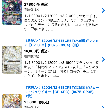
27,800
円
(税込)
在庫数 2枚
Lv1 9000 Lv2 12000 Lv3 21000このカードは、
自分のカウント6以上のとき、ミラージュ/フィー
ルドからデッキに戻るかわりに、コストを支払わ
ずに召喚できる。_…
〔状態A-〕(2026/12)(SECRET)氷創戦姫フレミ
ア【CP-SEC】{BS75-CP04}《白》
16,800
円
(税込)
在庫数 1枚
Lv1 8000 Lv2 12000 Lv3 16000フラッシュ__超
顕現：「契約神フレミア」＆C2以上__『自分のタ
ーン』〔ターンに1回：同名〕自分の__を上に置く
ことで、対象1つにコ…
〔状態A-〕(2026/12)(SECRET)宝剣帝ビジュー
ル・ジュワイオー【CP-SEC】{BS75-CP05}
《黄》
23,800
円
(税込)
在庫数 2枚