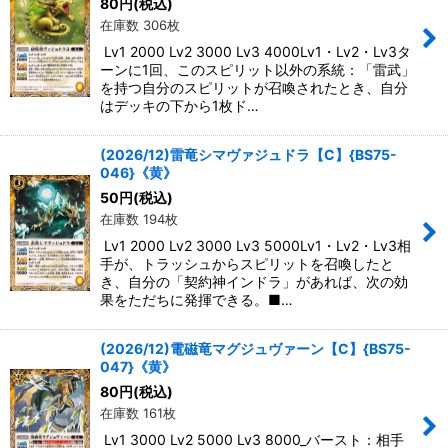
80
円
(税込)
在庫数 306枚
Lv1 2000 Lv2 3000 Lv3 4000Lv1・Lv2・Lv3タ
ーンに1回、このスピリット以外の系統：「雷武」
を持つ自分のスピリットが召喚されたとき、自分
はデッキの下から1枚ド…
(2026/12)雷竜シマヴァジュドラ【C】{BS75-
046}《黄》
50
円
(税込)
在庫数 194枚
Lv1 2000 Lv2 3000 Lv3 5000Lv1・Lv2・Lv3相
手が、トラッシュからスピリットを召喚したと
き、自分の「契約神インドラ」があれば、次の効
果をただちに発揮できる。■…
(2026/12)電磁竜マグジュヴァーン【C】{BS75-
047}《黄》
80
円
(税込)
在庫数 161枚
Lv1 3000 Lv2 5000 Lv3 8000_バースト：相手