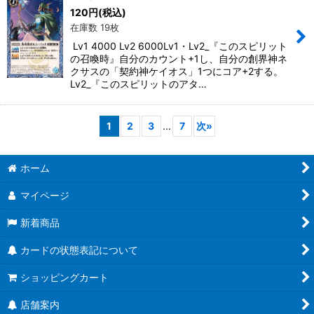
120
円
(税込)
在庫数 19枚
Lv1 4000 Lv2 6000Lv1・Lv2_『このスピリット
の召喚時』自分のカウント+1し、自分の創界神ネ
クサスの「契約神ケイオス」1つにコア+2する。
Lv2_『このスピリットのアタ…
1
2
3
...
7
次
»
ホーム
マイページ
新着商品
カードの状態表記について
ショッピングカート
店舗案内