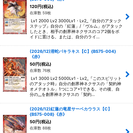
120
円
(税込)
在庫数 59枚
Lv1 2000 Lv2 3000Lv1・Lv2_『自分のアタック
ステップ』自分の「紅蓮」/「ヴルム」がアタック
したとき、相手の創界神ネクサスのコア2個をボ
イドに置ける。または、自分のライ…
(2026/12)溶蛇パキラキス【C】{BS75-004}
《赤》
50
円
(税込)
在庫数 76枚
Lv1 3000 Lv2 5000Lv1・Lv2_『このスピリット
のアタック時』自分の創界神ネクサスの「契約神
オメテオトル」1つにコア+1できる。その後、自
分の__を創界神ネクサスの「契約…
(2026/12)紅蓮の竜星サーベカウラス【C】
{BS75-008}《赤》
50
円
(税込)
在庫数 88枚