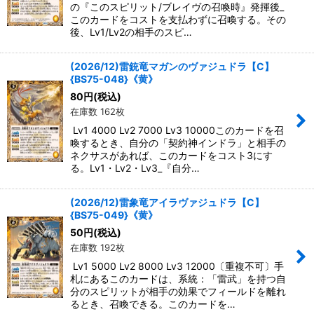
の『このスピリット/ブレイヴの召喚時』発揮後_
このカードをコストを支払わずに召喚する。その
後、Lv1/Lv2の相手のスピ…
(2026/12)雷銃竜マガンのヴァジュドラ【C】
{BS75-048}《黄》
80
円
(税込)
在庫数 162枚
Lv1 4000 Lv2 7000 Lv3 10000このカードを召
喚するとき、自分の「契約神インドラ」と相手の
ネクサスがあれば、このカードをコスト3にす
る。Lv1・Lv2・Lv3_『自分…
(2026/12)雷象竜アイラヴァジュドラ【C】
{BS75-049}《黄》
50
円
(税込)
在庫数 192枚
Lv1 5000 Lv2 8000 Lv3 12000〔重複不可〕手
札にあるこのカードは、系統：「雷武」を持つ自
分のスピリットが相手の効果でフィールドを離れ
るとき、召喚できる。このカードを…