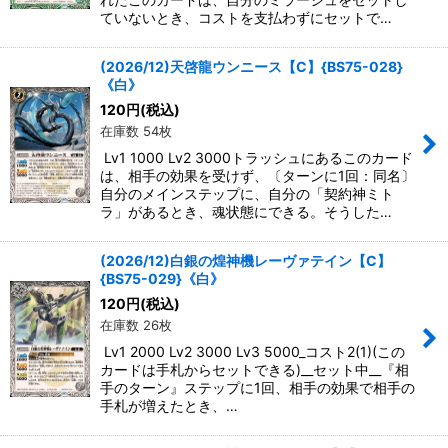
ていないとき、コストを支払わずにセットで…
(2026/12)天啓龍ウンニース【C】{BS75-028}
《白》
120
円
(税込)
在庫数 54枚
Lv1 1000 Lv2 3000トラッシュにあるこのカード
は、相手の効果を受けず、〔ターンに1回：同名〕
自分のメインステップに、自分の「契約神ミト
ラ」があるとき、魂状態にできる。そうした…
(2026/12)白銀の煌神機レーヴァテイン【C】
{BS75-029}《白》
120
円
(税込)
在庫数 26枚
Lv1 2000 Lv2 3000 Lv3 5000_コスト2(1)(この
カードは手札からセットできる)__セット中__『相
手のターン』ステップに1回、相手の効果で相手の
手札が増えたとき、…