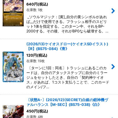
640
円
(税込)
在庫数 1枚
_ソウルマジック：[黄]_自分の黄シンボルがあれ
ば__だけで使用できる。フラッシュ相手のスピリ
ット1体を指定する。このターン中、それをBP-
2000する。その後、それがBP0なら破壊する。…
(2026/13)ケイオスドロー(ケイオスSDイラスト)
【R】{BS75-084}《青》
120
円
(税込)
在庫数 19枚
〔ターンに1回：同名〕トラッシュにあるこのカ
ードは、自分のアタックステップに自分のミラー
ジュをセットしたとき、自分の「契約神ケイオ
ス」があれば、1コスト支払うことで、このカード
のメイン/フ…
〔状態A-〕(2026/12)(SECRET)白銀の鎧神機ヴ
ァルハランス【M-SEC】{BS75-038}《白》
450
円
(税込)
在庫数 4枚