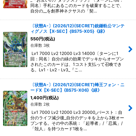
同名〕手札にあるこのカードを破棄することで、
自分の__を創界神ネクサスの「契…
〔状態A-〕(2026/12)(SECRET)銃鎌軌公マンテ
ィグノス【X-SEC】{BS75-X05}《緑》
550
円
(税込)
在庫数 3枚
Lv1 7000 Lv2 12000 Lv3 14000〔ターンに1
回：同名〕自分の緑の効果でデッキからオープン
されたこのカードは、1コスト支払って召喚でき
る。Lv1・Lv2・Lv3_『こ…
〔状態A-〕(2026/12)(SECRET)蜂王フォン・ニ
ードX【X-SEC】{BS75-X06}《緑》
1,400
円
(税込)
在庫数 2枚
Lv1 7000 Lv2 12000 Lv3 20000_バースト：自
分のライフ減少後_自分のデッキを上から3枚オー
プンする。その中の系統：「起導者」/「忍風」/
「殻人」を持つカード1枚を…