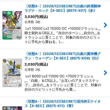
〔状態A-〕(2026/12)(SECRET)白銀の終焉騎神
ラグナ・ロック【X-SEC】{BS75-X07}《多》
3,030
円
(税込)
在庫数 3枚
Lv1 10000 Lv2 15000 OC +10000フラッシュ__
騎士契約＆C6以上_『自分のターン』_自分の__を
トラッシュに置くことで、対象の自分のスピリッ
トに手札から重ねる。L…
〔状態A-〕(2026/12)(SECRET)白銀の翼神機グ
ラン・ウォーデン【X-SEC】{BS75-X09}《白》
2,030
円
(税込)
在庫数 2枚
Lv1 8000 Lv2 11000 OC +7000フラッシュ
__「白銀」＆C5以上_『お互いのアタックステッ
プ』_自分の__をトラッシュに置くことで、対象の
自分のスピリットに手札から重…
〔状態A-〕(2026/12)(SECRET)混沌神王ケイオ
ス【X-SEC】{BS75-X11}《青》