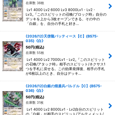
在庫数 38枚
Lv1 4000 Lv2 6000 Lv3 8000Lv1・Lv2・
Lv3_『このスピリットの召喚/ブロック時』自分の
デッキを上から3枚オープンできる。その中の
「白銀」を、自分の手札と好き…
(2026/12)天啓龍バッティース【C】{BS75-
035}《白》
50
円
(税込)
在庫数 55枚
Lv1 4000 Lv2 7000Lv1・Lv2_『このスピリット
の召喚/アタック時』相手のスピリット/ネクサス1
つを手札に戻せる。この効果発揮後、相手の手札
が6枚以上のとき、自分はデッキ…
(2026/12)白銀の煌盾兵バルドル【C】{BS75-
036}《白》
50
円
(税込)
在庫数 31枚
Lv1 4000 Lv2 8000Lv1・Lv2自分のスピリット
の「白銀」が相手のスピリット/アルティメット/