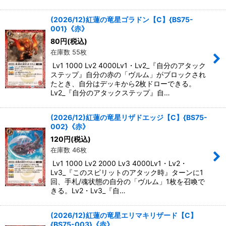
(2026/12)紅蓮の竜星ゴラドン【C】{BS75-
001}《赤》
80
円
(税込)
在庫数 55枚
Lv1 1000 Lv2 4000Lv1・Lv2_『自分のアタック
ステップ』自分の赤の「ヴルム」がブロックされ
たとき、自分はデッキから2枚ドローできる。
Lv2_『自分のアタックステップ』自…
(2026/12)紅蓮の竜星リザドエッジ【C】{BS75-
002}《赤》
120
円
(税込)
在庫数 46枚
Lv1 1000 Lv2 2000 Lv3 4000Lv1・Lv2・
Lv3_『このスピリットのアタック時』ターンに1
回、手札/魂状態の自分の「ヴルム」1枚を召喚で
きる。Lv2・Lv3_『自…
(2026/12)紅蓮の竜星エリマキリザード【C】
{BS75-003}《赤》