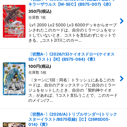
キラーザウルス【M-SEC】{BS75-007}《赤》
絞り込む
350
円
(税込)
在庫数 1枚
Lv1 2000 Lv2 5000 Lv3 6000デッキからオープ
ンされたこのカードは、自分のミラージュをセッ
トしていないとき、コストを支払わずにセットで
きる。_コスト2(1)(このカー…
〔状態A-〕(2026/13)ケイオスドロー(ケイオス
SDイラスト)【R】{BS75-084}《青》
100
円
(税込)
在庫数 5枚
〔ターンに1回：同名〕トラッシュにあるこのカ
ードは、自分のアタックステップに自分のミラー
ジュをセットしたとき、自分の「契約神ケイオ
ス」があれば、1コスト支払うことで、このカード
のメイン/フ…
〔状態A-〕(2026/A)トリプルサンダー(トリック
スターイラスト/BS75収録)【C】{26RSD05-
014}《黄》