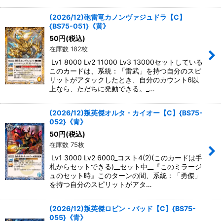
(2026/12)砲雷竜カノンヴァジュドラ【C】
{BS75-051}《黄》
50
円
(税込)
在庫数 182枚
Lv1 8000 Lv2 11000 Lv3 13000セットしている
このカードは、系統：「雷武」を持つ自分のスピ
リットがアタックしたとき、自分のカウント6以
上なら、ただちに発動できる。_…
(2026/12)叛英傑オルタ・カイオー【C】{BS75-
052}《青》
50
円
(税込)
在庫数 75枚
Lv1 3000 Lv2 6000_コスト4(2)(このカードは手
札からセットできる)__セット中__『このミラージ
ュのセット時』このターンの間、系統：「勇傑」
を持つ自分のスピリットがアタ…
(2026/12)叛英傑ロビン・バッド【C】{BS75-
055}《青》