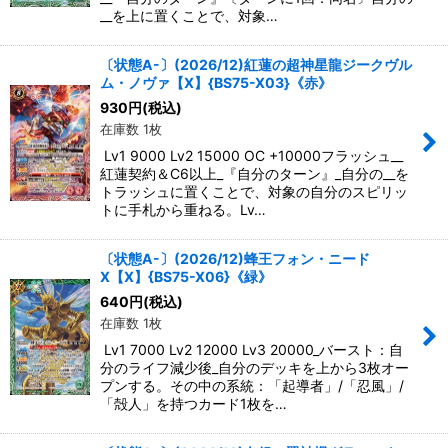
__を上に置くことで、対象…
〔状態A-〕(2026/12)紅蓮の超神星龍ジークヴル
ム・ノヴァ【X】{BS75-X03}《赤》
930
円
(税込)
在庫数 1枚
Lv1 9000 Lv2 15000 OC +10000フラッシュ__
紅蓮契約＆C6以上_『自分のターン』_自分の__を
トラッシュに置くことで、対象の自分のスピリッ
トに手札から重ねる。Lv…
〔状態A-〕(2026/12)蜂王フォン・ニード
X【X】{BS75-X06}《緑》
640
円
(税込)
在庫数 1枚
Lv1 7000 Lv2 12000 Lv3 20000_バースト：自
分のライフ減少後_自分のデッキを上から3枚オー
プンする。その中の系統：「起導者」/「忍風」/
「殻人」を持つカード1枚を…