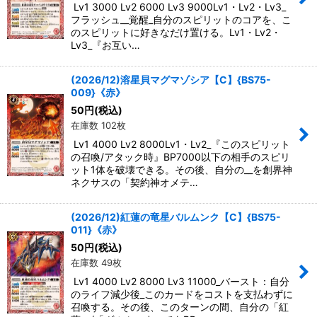
Lv1 3000 Lv2 6000 Lv3 9000Lv1・Lv2・Lv3_
フラッシュ__覚醒_自分のスピリットのコアを、こ
のスピリットに好きなだけ置ける。Lv1・Lv2・
Lv3_『お互い…
(2026/12)溶星貝マグマゾシア【C】{BS75-
009}《赤》
50
円
(税込)
在庫数 102枚
Lv1 4000 Lv2 8000Lv1・Lv2_『このスピリット
の召喚/アタック時』BP7000以下の相手のスピリ
ット1体を破壊できる。その後、自分の__を創界神
ネクサスの「契約神オメテ…
(2026/12)紅蓮の竜星バルムンク【C】{BS75-
011}《赤》
50
円
(税込)
在庫数 49枚
Lv1 4000 Lv2 8000 Lv3 11000_バースト：自分
のライフ減少後_このカードをコストを支払わずに
召喚する。その後、このターンの間、自分の「紅