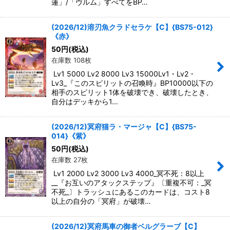
蓮」/「ヴルム」すべてをBP…
(2026/12)溶刃魚クラドセラケ【C】{BS75-012}
《赤》
50
円
(税込)
在庫数 108枚
Lv1 5000 Lv2 8000 Lv3 15000Lv1・Lv2・
Lv3_『このスピリットの召喚時』BP10000以下の
相手のスピリット1体を破壊でき、破壊したとき、
自分はデッキから1…
(2026/12)冥府猫ラ・マージャ【C】{BS75-
014}《紫》
50
円
(税込)
在庫数 27枚
Lv1 2000 Lv2 3000 Lv3 4000_冥不死：8以上
__『お互いのアタックステップ』〔重複不可：_冥
不死_〕トラッシュにあるこのカードは、コスト8
以上の自分の「冥府」が破壊…
(2026/12)冥府馬車の御者ベルグラーブ【C】