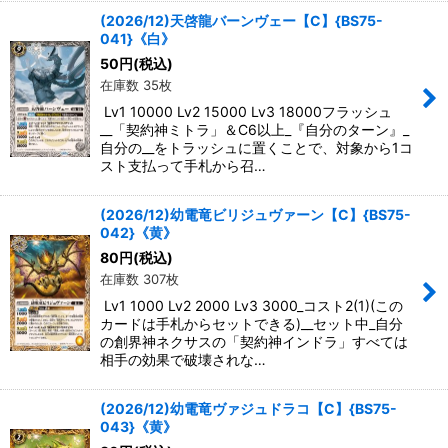
(2026/12)天啓龍バーンヴェー【C】{BS75-
041}《白》
50
円
(税込)
在庫数 35枚
Lv1 10000 Lv2 15000 Lv3 18000フラッシュ
__「契約神ミトラ」＆C6以上_『自分のターン』_
自分の__をトラッシュに置くことで、対象から1コ
スト支払って手札から召…
(2026/12)幼電竜ビリジュヴァーン【C】{BS75-
042}《黄》
80
円
(税込)
在庫数 307枚
Lv1 1000 Lv2 2000 Lv3 3000_コスト2(1)(この
カードは手札からセットできる)__セット中_自分
の創界神ネクサスの「契約神インドラ」すべては
相手の効果で破壊されな…
(2026/12)幼電竜ヴァジュドラコ【C】{BS75-
043}《黄》