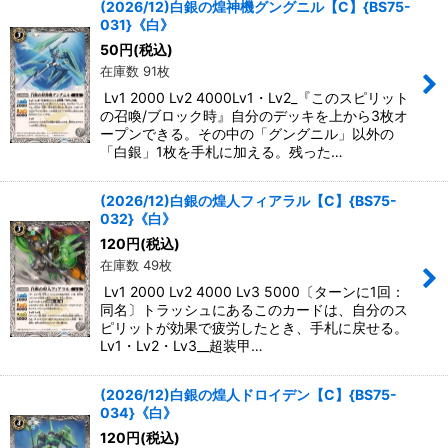
(2026/12)白銀の煌神機グングニル【C】{BS75-
031}《白》
50
円
(税込)
在庫数 91枚
Lv1 2000 Lv2 4000Lv1・Lv2_『このスピリット
の召喚/ブロック時』自分のデッキを上から3枚オ
ープンできる。その中の「グングニル」以外の
「白銀」1枚を手札に加える。残った…
(2026/12)白銀の煌人フィアラル【C】{BS75-
032}《白》
120
円
(税込)
在庫数 49枚
Lv1 2000 Lv2 4000 Lv3 5000〔ターンに1回：
同名〕トラッシュにあるこのカードは、自分のス
ピリットが効果で疲労したとき、手札に戻せる。
Lv1・Lv2・Lv3__超装甲…
(2026/12)白銀の煌人ドロイデン【C】{BS75-
034}《白》
120
円
(税込)