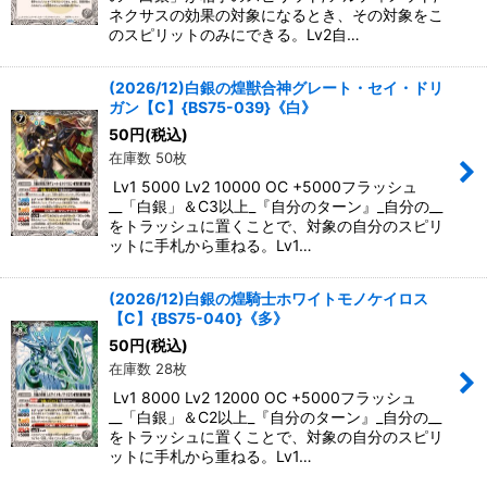
ネクサスの効果の対象になるとき、その対象をこ
のスピリットのみにできる。Lv2自…
(2026/12)白銀の煌獣合神グレート・セイ・ドリ
ガン【C】{BS75-039}《白》
50
円
(税込)
在庫数 50枚
Lv1 5000 Lv2 10000 OC +5000フラッシュ
__「白銀」＆C3以上_『自分のターン』_自分の__
をトラッシュに置くことで、対象の自分のスピリ
ットに手札から重ねる。Lv1…
(2026/12)白銀の煌騎士ホワイトモノケイロス
【C】{BS75-040}《多》
50
円
(税込)
在庫数 28枚
Lv1 8000 Lv2 12000 OC +5000フラッシュ
__「白銀」＆C2以上_『自分のターン』_自分の__
をトラッシュに置くことで、対象の自分のスピリ
ットに手札から重ねる。Lv1…