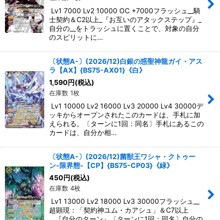
Lv1 7000 Lv2 10000 OC +7000フラッシュ__騎
士契約＆C2以上_『お互いのアタックステップ』_
自分の__をトラッシュに置くことで、対象の自分
のスピリットに…
〔状態A-〕(2026/12)白銀の惑聖神龍ガイ・アス
ラ【AX】{BS75-AX01}《白》
1,590
円
(税込)
在庫数 1枚
Lv1 10000 Lv2 16000 Lv3 20000 Lv4 30000デ
ッキからオープンされたこのカードは、手札に加
えられる。〔ターンに1回：同名〕手札にあるこの
カードは、自分か相…
〔状態A-〕(2026/12)菌獣王ワシャ・クトゥー
ン-限界態-【CP】{BS75-CP03}《緑》
450
円
(税込)
在庫数 4枚
Lv1 13000 Lv2 18000 Lv3 30000フラッシュ__
超顕現：「契約神ユム・カアシュ」＆C7以上
__『自分のターン』〔ターンに1回：同名〕自分の