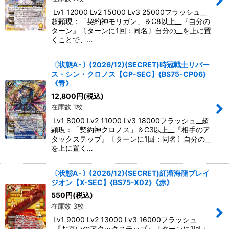
Lv1 12000 Lv2 15000 Lv3 25000フラッシュ__
超顕現：「契約神モリガン」＆C8以上__『自分の
ターン』〔ターンに1回：同名〕自分の__を上に置
くことで、…
〔状態A-〕(2026/12)(SECRET)時冠戦士リバー
ス・シン・クロノス【CP-SEC】{BS75-CP06}
《青》
12,800
円
(税込)
在庫数 1枚
Lv1 8000 Lv2 11000 Lv3 18000フラッシュ__超
顕現：「契約神クロノス」＆C3以上__『相手のア
タックステップ』〔ターンに1回：同名〕自分の__
を上に置く…
〔状態A-〕(2026/12)(SECRET)紅溶海龍ブレイ
ジオン【X-SEC】{BS75-X02}《赤》
550
円
(税込)
在庫数 3枚
Lv1 9000 Lv2 13000 Lv3 16000フラッシュ
_『お互いのアタックステップ』〔ターンに1回：