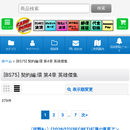
検索
メニュー
カート
店頭受取につい
カテゴリ
マイページ
収録弾
問い合わせ
ご利用案内
て
ホーム
>
[BS75] 契約編:環 第4章 英雄傑集
[BS75] 契約編:環 第4章 英雄傑集
表示順変更
閉じる
379
件
表示数
:
1
2
3
...
7
次
»
並び順
:
〔状態A-〕(2026/12)(SECRET)紅蓮の竜星アン