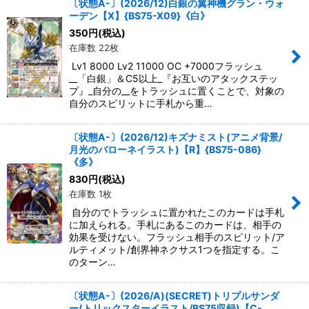
〔状態A-〕(2026/12)白銀の翼神機グラン・ウォ
ーデン【X】{BS75-X09}《白》
350
円
(税込)
在庫数 22枚
Lv1 8000 Lv2 11000 OC +7000フラッシュ
__「白銀」＆C5以上_『お互いのアタックステッ
プ』_自分の__をトラッシュに置くことで、対象の
自分のスピリットに手札から重…
〔状態A-〕(2026/12)キズナミスト(アニメ背景/
月光のバローネイラスト)【R】{BS75-086}
《多》
830
円
(税込)
在庫数 1枚
自分のでトラッシュに置かれたこのカードは手札
に加えられる。手札にあるこのカードは、相手の
効果を受けない。フラッシュ相手のスピリット/ア
ルティメット/創界神ネクサス1つを指定する。こ
のターン…
〔状態A-〕(2026/A)(SECRET)トリプルサンダ
ー(トリックスターイラスト/BS75収録)【C-