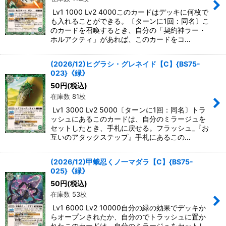
Lv1 1000 Lv2 4000このカードはデッキに何枚で
も入れることができる。〔ターンに1回：同名〕こ
のカードを召喚するとき、自分の「契約神ラー・
ホルアクティ」があれば、このカードをコ…
(2026/12)ヒグラシ・グレネイド【C】{BS75-
023}《緑》
50
円
(税込)
在庫数 81枚
Lv1 3000 Lv2 5000〔ターンに1回：同名〕トラ
ッシュにあるこのカードは、自分のミラージュを
セットしたとき、手札に戻せる。フラッシュ_『お
互いのアタックステップ』手札にあるこの…
(2026/12)甲蛾忍くノ一マダラ【C】{BS75-
025}《緑》
50
円
(税込)
在庫数 53枚
Lv1 6000 Lv2 10000自分の緑の効果でデッキか
らオープンされたか、自分のでトラッシュに置か
れたこのカードは、自分のミラージュをセットし