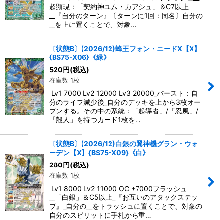
超顕現：「契約神ユム・カアシュ」＆C7以上
__『自分のターン』〔ターンに1回：同名〕自分の
__を上に置くことで、対象…
〔状態B〕(2026/12)蜂王フォン・ニードX【X】
{BS75-X06}《緑》
520
円
(税込)
在庫数 1枚
Lv1 7000 Lv2 12000 Lv3 20000_バースト：自
分のライフ減少後_自分のデッキを上から3枚オー
プンする。その中の系統：「起導者」/「忍風」/
「殻人」を持つカード1枚を…
〔状態B〕(2026/12)白銀の翼神機グラン・ウォ
ーデン【X】{BS75-X09}《白》
280
円
(税込)
在庫数 1枚
Lv1 8000 Lv2 11000 OC +7000フラッシュ
__「白銀」＆C5以上_『お互いのアタックステッ
プ』_自分の__をトラッシュに置くことで、対象の
自分のスピリットに手札から重…