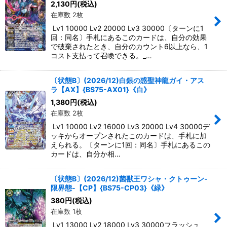
2,130
円
(税込)
在庫数 2枚
Lv1 10000 Lv2 20000 Lv3 30000〔ターンに1
回：同名〕手札にあるこのカードは、自分の効果
で破棄されたとき、自分のカウント6以上なら、1
コスト支払って召喚できる。_…
〔状態B〕(2026/12)白銀の惑聖神龍ガイ・アス
ラ【AX】{BS75-AX01}《白》
1,380
円
(税込)
在庫数 2枚
Lv1 10000 Lv2 16000 Lv3 20000 Lv4 30000デ
ッキからオープンされたこのカードは、手札に加
えられる。〔ターンに1回：同名〕手札にあるこの
カードは、自分か相…
〔状態B〕(2026/12)菌獣王ワシャ・クトゥーン-
限界態-【CP】{BS75-CP03}《緑》
380
円
(税込)
在庫数 1枚
Lv1 13000 Lv2 18000 Lv3 30000フラッシュ__