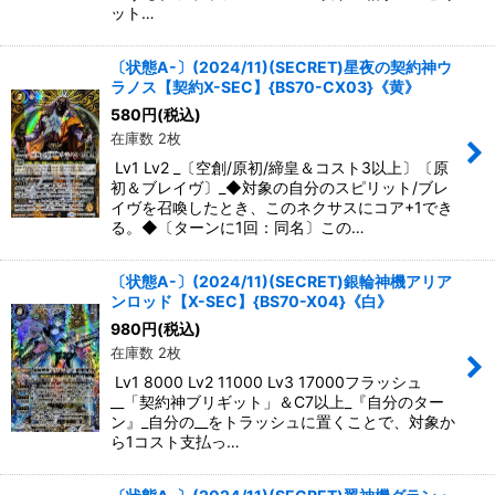
ット…
〔状態A-〕(2024/11)(SECRET)星夜の契約神ウ
ラノス【契約X-SEC】{BS70-CX03}《黄》
580
円
(税込)
在庫数 2枚
Lv1 Lv2 _〔空創/原初/締皇＆コスト3以上〕〔原
初＆ブレイヴ〕_◆対象の自分のスピリット/ブレ
イヴを召喚したとき、このネクサスにコア+1でき
る。◆〔ターンに1回：同名〕この…
〔状態A-〕(2024/11)(SECRET)銀輪神機アリア
ンロッド【X-SEC】{BS70-X04}《白》
980
円
(税込)
在庫数 2枚
Lv1 8000 Lv2 11000 Lv3 17000フラッシュ
__「契約神ブリギット」＆C7以上_『自分のター
ン』_自分の__をトラッシュに置くことで、対象か
ら1コスト支払っ…