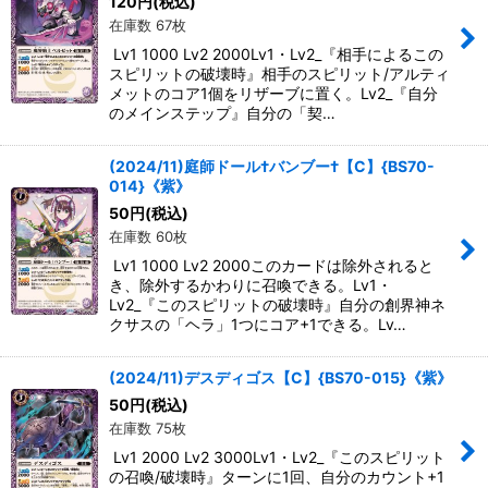
120
円
(税込)
在庫数 67枚
Lv1 1000 Lv2 2000Lv1・Lv2_『相手によるこの
スピリットの破壊時』相手のスピリット/アルティ
メットのコア1個をリザーブに置く。Lv2_『自分
のメインステップ』自分の「契…
(2024/11)庭師ドール†バンブー†【C】{BS70-
014}《紫》
50
円
(税込)
在庫数 60枚
Lv1 1000 Lv2 2000このカードは除外されると
き、除外するかわりに召喚できる。Lv1・
Lv2_『このスピリットの破壊時』自分の創界神ネ
クサスの「ヘラ」1つにコア+1できる。Lv…
(2024/11)デスディゴス【C】{BS70-015}《紫》
50
円
(税込)
在庫数 75枚
Lv1 2000 Lv2 3000Lv1・Lv2_『このスピリット
の召喚/破壊時』ターンに1回、自分のカウント+1