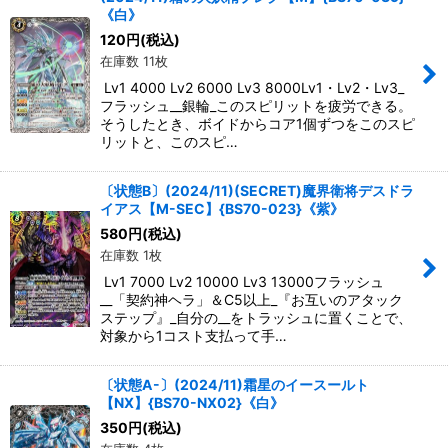
《白》
絞り込む
120
円
(税込)
在庫数 11枚
Lv1 4000 Lv2 6000 Lv3 8000Lv1・Lv2・Lv3_
フラッシュ__銀輪_このスピリットを疲労できる。
そうしたとき、ボイドからコア1個ずつをこのスピ
リットと、このスピ…
〔状態B〕(2024/11)(SECRET)魔界衛将デスドラ
イアス【M-SEC】{BS70-023}《紫》
580
円
(税込)
在庫数 1枚
Lv1 7000 Lv2 10000 Lv3 13000フラッシュ
__「契約神ヘラ」＆C5以上_『お互いのアタック
ステップ』_自分の__をトラッシュに置くことで、
対象から1コスト支払って手…
〔状態A-〕(2024/11)霜星のイースールト
【NX】{BS70-NX02}《白》
350
円
(税込)