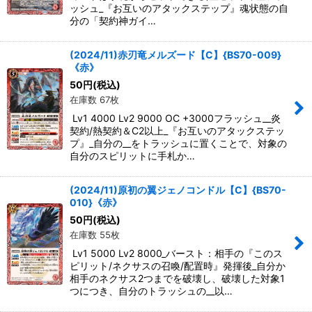
ッシュ_『お互いのアタックステップ』魂状態の自
分の「契約神ガイ…
(2024/11)赤刃竜メルズード【C】{BS70-009}
《赤》
50
円
(税込)
在庫数 67枚
Lv1 4000 Lv2 9000 OC +3000フラッシュ__炎
契約/熱契約＆C2以上_『お互いのアタックステッ
プ』_自分の__をトラッシュに置くことで、対象の
自分のスピリットに手札か…
(2024/11)原初の翼ジェノコンドル【C】{BS70-
010}《赤》
50
円
(税込)
在庫数 55枚
Lv1 5000 Lv2 8000_バースト：相手の『このス
ピリット/ネクサスの召喚/配置時』発揮後_自分か
相手のネクサス2つまでを破壊し、破壊した対象1
つにつき、自分のトラッシュの__以…