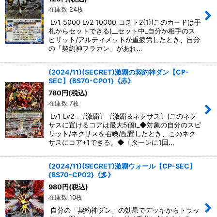
在庫数 24枚
Lv1 5000 Lv2 10000_コスト2(1)(このカードは手
札からセットできる)__セット中_自分か相手のス
ピリット/アルティメットが重疲労したとき、自分
の「契約神フラカン」があれ…
(2024/11)(SECRET)激覇の契約神ダン【CP-
SEC】{BS70-CP01}《赤》
780
円
(税込)
在庫数 7枚
Lv1 Lv2 _〔激覇〕〔激覇＆ネクサス〕(このネク
サスに置けるコアは最大5個)_◆対象の自分のスピ
リット/ネクサスを召喚/配置したとき、このネク
サスにコア+1できる。◆〔ターンに1回…
(2024/11)(SECRET)激覇ウォール【CP-SEC】
{BS70-CP02}《多》
980
円
(税込)
在庫数 10枚
自分の「契約神ダン」の効果でデッキからトラッ