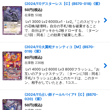
(2024/11)デスターレス【C】{BS70-018}《紫》
50
円
(税込)
在庫数 50枚
Lv1 3000 Lv2 6000Lv1・Lv2_『このスピリット
の召喚/破壊時』自分の手札1枚を破棄すること
で、自分はデッキから2枚ドローする。〔ターン
に1回：同名〕この効果で破棄した系…
(2024/11)火翼蛇チャンティコ【M】{BS70-
019}《紫》
80
円
(税込)
在庫数 236枚
Lv1 4000 Lv2 6000 Lv3 8000フラッシュ_『お
互いのアタックステップ』〔ターンに1回：同名〕
手札/トラッシュにあるこのカードは、このター
ン、相手がしていたとき、1コス…
(2024/11)占い師ドール†バイア†【C】{BS70-
020}《紫》
50
円
(税込)