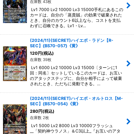
在庫数 43枚
Lv1 7000 Lv2 10000 Lv3 15000手札にあるこの
カードは、自分の「蒸貴賊」の効果で破棄された
とき、自分のカウント6以上なら、コストを支払
わずに召喚できる。Lv1・Lv…
(2024/11)(SECRET)ハイエボ・ラドン【R-
SEC】{BS70-057}《黄》
120
円
(税込)
在庫数 39枚
Lv1 6000 Lv2 10000 Lv3 15000〔ターンに1
回：同名〕セットしているこのカードは、お互い
のアタックステップに、自分か相手によって破棄
されたとき、ただちに発動できる。…
(2024/11)(SECRET)ハイエボ・オルトロス【M-
SEC】{BS70-054}《黄》
280
円
(税込)
在庫数 2枚
Lv1 5000 Lv2 8000 Lv3 10000フラッシュ
__「契約神ウラノス」＆C3以上_『お互いのアタ