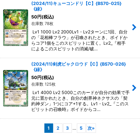
(2024/11)キューコンドリ【C】{BS70-025}
《緑》
50
円
(税込)
在庫数 78枚
Lv1 1000 Lv2 2000Lv1・Lv2ターンに1回、自分
の「花相棒フラウ」が召喚されたとき、ボイドか
らコア1個をこのスピリットに置く。Lv2_『相手
によるこのスピリットの消滅/破…
(2024/11)剣虎ビャクロウド【C】{BS70-026}
《緑》
50
円
(税込)
在庫数 125枚
Lv1 4000 Lv2 5000このカードが自分の効果で手
元に置かれたとき、自分の創界神ネクサスの「契
約神ダン」1つにコア+1する。Lv1・Lv2_『このス
ピリットの召喚時』ボイドからコ…
1
2
3
...
5
次
»