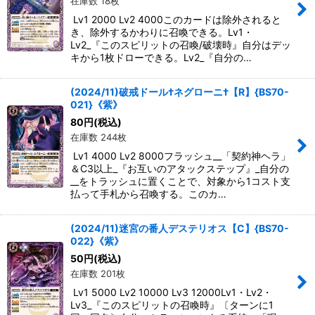
在庫数 18枚
Lv1 2000 Lv2 4000このカードは除外されると
き、除外するかわりに召喚できる。Lv1・
Lv2_『このスピリットの召喚/破壊時』自分はデッ
キから1枚ドローできる。Lv2_『自分の…
(2024/11)破戒ドール†ネグローニ†【R】{BS70-
021}《紫》
80
円
(税込)
在庫数 244枚
Lv1 4000 Lv2 8000フラッシュ__「契約神ヘラ」
＆C3以上_『お互いのアタックステップ』_自分の
__をトラッシュに置くことで、対象から1コスト支
払って手札から召喚する。このカ…
(2024/11)迷宮の番人デステリオス【C】{BS70-
022}《紫》
50
円
(税込)
在庫数 201枚
Lv1 5000 Lv2 10000 Lv3 12000Lv1・Lv2・
Lv3_『このスピリットの召喚時』〔ターンに1