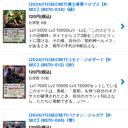
(2024/11)(SECRET)勇士将軍ペロプス【R-
SEC】{BS70-034}《緑》
120
円
(税込)
在庫数 8枚
Lv1 5000 Lv2 10000Lv1・Lv2_『このスピリッ
トの召喚時』ボイドからコア2個をこのスピリッ
トに置ける。その後、自分の「契約神ヘルメス」
があるとき、相手の手札が6枚以上な…
(2024/11)(SECRET)コモド・ジオザード【R-
SEC】{BS70-012}《赤》
120
円
(税込)
在庫数 63枚
Lv1 7000 Lv2 10000 Lv3 15000セットしている
このカードは、系統：「原初」を持つ自分のネク
サスが破壊されたとき、自分のカウント5以上な
ら、ただちに発動できる。_バー…
(2024/11)(SECRET)バクオン・ジャガア【R-
SEC】{BS70-065}《青》
120
円
(税込)