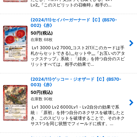
Lv2_『このスピリットの召喚時』相手の…
(2024/11)セイバーガーナード【C】{BS70-
002}《赤》
50
円
(税込)
在庫数 68枚
Lv1 3000 Lv2 7000_コスト2(1)(このカードは手
札からセットできる)__セット中__『お互いのアタ
ックステップ』系統：「緋炎」を持つ自分のスピ
リットすべては、相手の効果で…
(2024/11)ゲッコー・ジオザード【C】{BS70-
003}《赤》
50
円
(税込)
在庫数 90枚
Lv1 3000 Lv2 6000Lv1・Lv2自分の効果で系
統：「原初」を持つ自分のネクサスを破壊したと
き、このスピリットを破壊することで、そのネク
サス1つを同じ状態でフィールドに残す。…