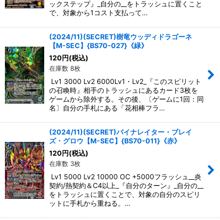
ックステップ』_自分の__をトラッシュに置くこと
で、対象から1コスト支払って…
(2024/11)(SECRET)樹竜ウッディドラゴーネ
【M-SEC】{BS70-027}《緑》
120
円
(税込)
在庫数 8枚
Lv1 3000 Lv2 6000Lv1・Lv2_『このスピリット
の召喚時』相手のトラッシュにあるカード3枚を
ゲームから除外する。その後、〔ゲームに1回：同
名〕自分の手札にある「花相棒フラ…
(2024/11)(SECRET)バイナレイター・ブレイ
ズ・グロウ【M-SEC】{BS70-011}《赤》
120
円
(税込)
在庫数 3枚
Lv1 5000 Lv2 10000 OC +5000フラッシュ__炎
契約/熱契約＆C4以上_『自分のターン』_自分の__
をトラッシュに置くことで、対象の自分のスピリ
ットに手札から重ねる。…