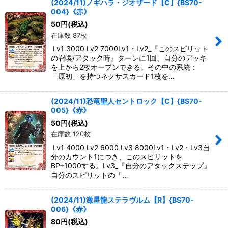
(2024/11)ノギハラ・ジオザード【C】{BS70-
004}《赤》
50
円
(税込)
在庫数 87枚
Lv1 3000 Lv2 7000Lv1・Lv2_『このスピリット
の召喚/アタック時』ターンに1回、自分のデッキ
を上から2枚オープンできる。その中の系統：
「原初」を持つネクサスカード1枚を…
(2024/11)恐竜聖人セントロック【C】{BS70-
005}《赤》
50
円
(税込)
在庫数 120枚
Lv1 4000 Lv2 6000 Lv3 8000Lv1・Lv2・Lv3自
分のカウント1につき、このスピリットを
BP+1000する。Lv3_『自分のアタックステップ』
自分のスピリットの「…
(2024/11)激星龍ステラヴルム【R】{BS70-
006}《赤》
80
円
(税込)