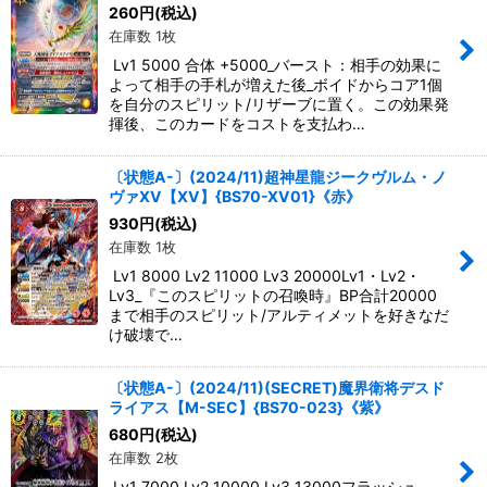
260
円
(税込)
在庫数 1枚
Lv1 5000 合体 +5000_バースト：相手の効果に
よって相手の手札が増えた後_ボイドからコア1個
を自分のスピリット/リザーブに置く。この効果発
揮後、このカードをコストを支払わ…
〔状態A-〕(2024/11)超神星龍ジークヴルム・ノ
ヴァXV【XV】{BS70-XV01}《赤》
930
円
(税込)
在庫数 1枚
Lv1 8000 Lv2 11000 Lv3 20000Lv1・Lv2・
Lv3_『このスピリットの召喚時』BP合計20000
まで相手のスピリット/アルティメットを好きなだ
け破壊で…
〔状態A-〕(2024/11)(SECRET)魔界衛将デスド
ライアス【M-SEC】{BS70-023}《紫》
680
円
(税込)
在庫数 2枚
Lv1 7000 Lv2 10000 Lv3 13000フラッシュ