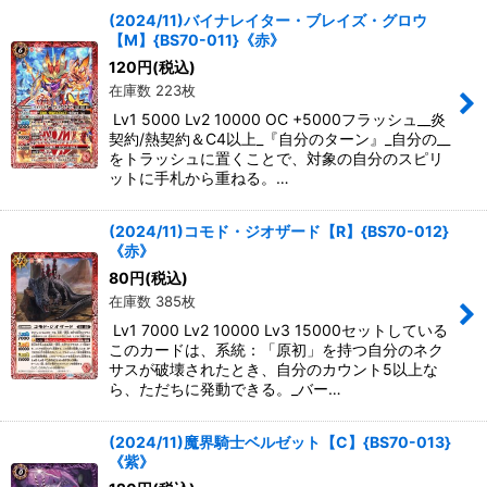
(2024/11)バイナレイター・ブレイズ・グロウ
【M】{BS70-011}《赤》
120
円
(税込)
在庫数 223枚
Lv1 5000 Lv2 10000 OC +5000フラッシュ__炎
契約/熱契約＆C4以上_『自分のターン』_自分の__
をトラッシュに置くことで、対象の自分のスピリ
ットに手札から重ねる。…
(2024/11)コモド・ジオザード【R】{BS70-012}
《赤》
80
円
(税込)
在庫数 385枚
Lv1 7000 Lv2 10000 Lv3 15000セットしている
このカードは、系統：「原初」を持つ自分のネク
サスが破壊されたとき、自分のカウント5以上な
ら、ただちに発動できる。_バー…
(2024/11)魔界騎士ベルゼット【C】{BS70-013}
《紫》