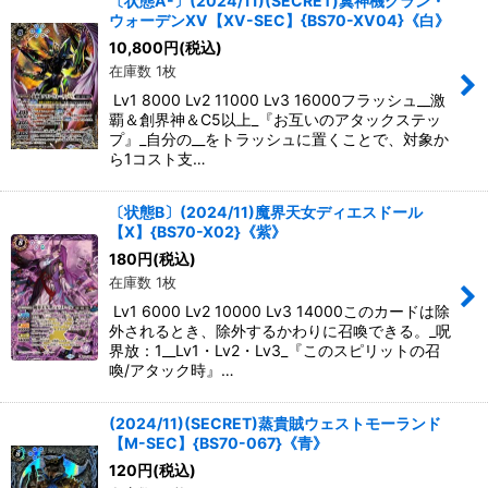
〔状態A-〕(2024/11)(SECRET)翼神機グラン・
ウォーデンXV【XV-SEC】{BS70-XV04}《白》
10,800
円
(税込)
在庫数 1枚
Lv1 8000 Lv2 11000 Lv3 16000フラッシュ__激
覇＆創界神＆C5以上_『お互いのアタックステッ
プ』_自分の__をトラッシュに置くことで、対象か
ら1コスト支…
〔状態B〕(2024/11)魔界天女ディエスドール
【X】{BS70-X02}《紫》
180
円
(税込)
在庫数 1枚
Lv1 6000 Lv2 10000 Lv3 14000このカードは除
外されるとき、除外するかわりに召喚できる。_呪
界放：1__Lv1・Lv2・Lv3_『このスピリットの召
喚/アタック時』…
(2024/11)(SECRET)蒸貴賊ウェストモーランド
【M-SEC】{BS70-067}《青》
120
円
(税込)