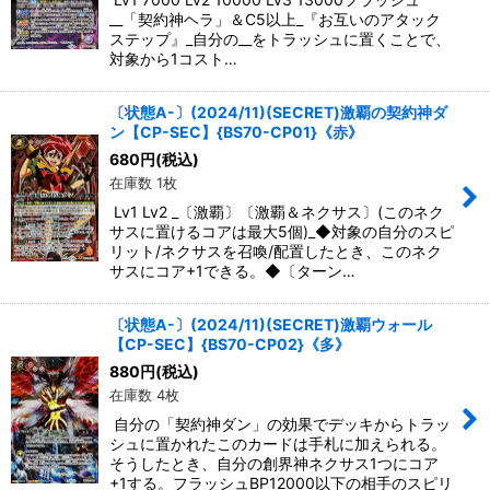
__「契約神ヘラ」＆C5以上_『お互いのアタック
ステップ』_自分の__をトラッシュに置くことで、
対象から1コスト…
〔状態A-〕(2024/11)(SECRET)激覇の契約神ダ
ン【CP-SEC】{BS70-CP01}《赤》
680
円
(税込)
在庫数 1枚
Lv1 Lv2 _〔激覇〕〔激覇＆ネクサス〕(このネク
サスに置けるコアは最大5個)_◆対象の自分のスピ
リット/ネクサスを召喚/配置したとき、このネク
サスにコア+1できる。◆〔ターン…
〔状態A-〕(2024/11)(SECRET)激覇ウォール
【CP-SEC】{BS70-CP02}《多》
880
円
(税込)
在庫数 4枚
自分の「契約神ダン」の効果でデッキからトラッ
シュに置かれたこのカードは手札に加えられる。
そうしたとき、自分の創界神ネクサス1つにコア
+1する。フラッシュBP12000以下の相手のスピリ