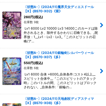
〔状態A-〕(2024/11)魔界天女ディエスドール
【X】{BS70-X02}《紫》
260
円
(税込)
在庫数 9枚
Lv1 6000 Lv2 10000 Lv3 14000このカードは除
外されるとき、除外するかわりに召喚できる。_呪
界放：1__Lv1・Lv2・Lv3_『このスピリットの召
喚/ア…
〔状態A-〕(2024/11)銀輪剣シルバーウィール
【X】{BS70-X07}《多》
550
円
(税込)
在庫数 6枚
Lv1 6000 合体 +6000_合体条件:コスト4以上__
スピリット合体中__『このスピリットのアタック
時』このバトルの間、このスピリットはブロック
されない。_合体条件:「銀輪の…
〔状態A-〕(2024/11)天地創杖ディアスティマ
【X】{BS70-X08}《多》