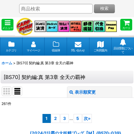
検索
メニュー
カート
店頭受取につい
カテゴリ
マイページ
収録弾
問い合わせ
ご利用案内
て
ホーム
>
[BS70] 契約編:真 第3章 全天の覇神
[BS70] 契約編:真 第3章 全天の覇神
表示順変更
閉じる
261
件
表示数
:
1
2
3
...
5
次
»
並び順
:
(2024/11)霜の大妖精ブレグ【M】{BS70-039}