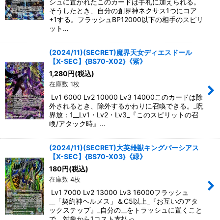
シュに置かれたこのカードは手札に加えられる。
そうしたとき、自分の創界神ネクサス1つにコア
+1する。フラッシュBP12000以下の相手のスピリ
ット…
(2024/11)(SECRET)魔界天女ディエスドール
【X-SEC】{BS70-X02}《紫》
1,280
円
(税込)
在庫数 1枚
Lv1 6000 Lv2 10000 Lv3 14000このカードは除
外されるとき、除外するかわりに召喚できる。_呪
界放：1__Lv1・Lv2・Lv3_『このスピリットの召
喚/アタック時』…
(2024/11)(SECRET)大英雄獣キングパーシアス
【X-SEC】{BS70-X03}《緑》
180
円
(税込)
在庫数 4枚
Lv1 7000 Lv2 13000 Lv3 16000フラッシュ
__「契約神ヘルメス」＆C5以上_『お互いのアタ
ックステップ』_自分の__をトラッシュに置くこと
で、対象から1コスト支払っ…