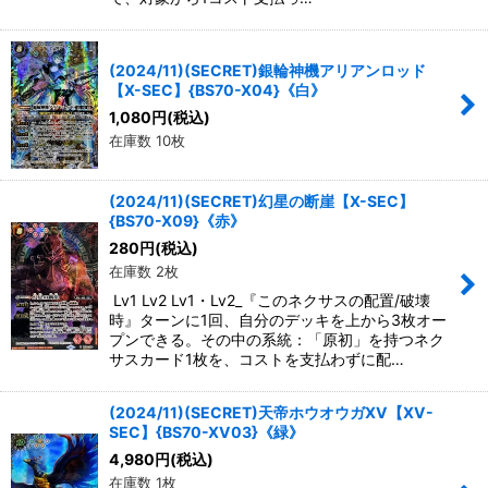
(2024/11)(SECRET)銀輪神機アリアンロッド
【X-SEC】{BS70-X04}《白》
1,080
円
(税込)
在庫数 10枚
(2024/11)(SECRET)幻星の断崖【X-SEC】
{BS70-X09}《赤》
280
円
(税込)
在庫数 2枚
Lv1 Lv2 Lv1・Lv2_『このネクサスの配置/破壊
時』ターンに1回、自分のデッキを上から3枚オー
プンできる。その中の系統：「原初」を持つネク
サスカード1枚を、コストを支払わずに配…
(2024/11)(SECRET)天帝ホウオウガXV【XV-
SEC】{BS70-XV03}《緑》
4,980
円
(税込)
在庫数 1枚