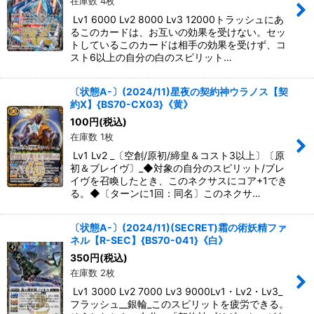
在庫数 4枚
Lv1 6000 Lv2 8000 Lv3 12000トラッシュにあ
るこのカードは、お互いの効果を受けない。セッ
トしているこのカードは相手の効果を受けず、コ
スト6以上の自分の白のスピリット…
〔状態A-〕(2024/11)星夜の契約神ウラノス【契
約X】{BS70-CX03}《黄》
100
円
(税込)
在庫数 1枚
Lv1 Lv2 _〔空創/原初/締皇＆コスト3以上〕〔原
初＆ブレイヴ〕_◆対象の自分のスピリット/ブレ
イヴを召喚したとき、このネクサスにコア+1でき
る。◆〔ターンに1回：同名〕このネクサ…
〔状態A-〕(2024/11)(SECRET)霜の術妖精ファ
ネル【R-SEC】{BS70-041}《白》
350
円
(税込)
在庫数 2枚
Lv1 3000 Lv2 7000 Lv3 9000Lv1・Lv2・Lv3_
フラッシュ__銀輪_このスピリットを疲労できる。