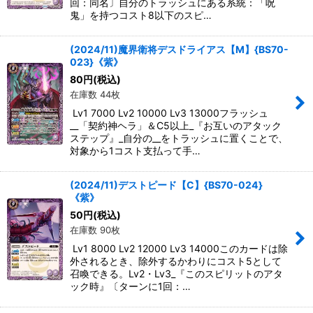
回：同名〕自分のトラッシュにある系統：「呪
鬼」を持つコスト8以下のスピ…
(2024/11)魔界衛将デスドライアス【M】{BS70-
023}《紫》
80
円
(税込)
在庫数 44枚
Lv1 7000 Lv2 10000 Lv3 13000フラッシュ
__「契約神ヘラ」＆C5以上_『お互いのアタック
ステップ』_自分の__をトラッシュに置くことで、
対象から1コスト支払って手…
(2024/11)デストピード【C】{BS70-024}
《紫》
50
円
(税込)
在庫数 90枚
Lv1 8000 Lv2 12000 Lv3 14000このカードは除
外されるとき、除外するかわりにコスト5として
召喚できる。Lv2・Lv3_『このスピリットのアタ
ック時』〔ターンに1回：…