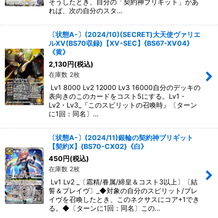
そうしたとき、自分の「契約神ブリギット」があ
れば、次の自分のスタ…
〔状態A-〕(2024/10)(SECRET)大天使ヴァリエ
ルXV(BS70収録)【XV-SEC】{BS67-XV04}
《黄》
2,130
円
(税込)
在庫数 2枚
Lv1 8000 Lv2 12000 Lv3 16000自分のデッキの
表向きのこのカードをコスト5にする。Lv1・
Lv2・Lv3_『このスピリットの召喚時』〔ターン
に1回：同名〕…
〔状態A-〕(2024/11)銀輪の契約神ブリギット
【契約X】{BS70-CX02}《白》
450
円
(税込)
在庫数 2枚
Lv1 Lv2 _〔霜精/眷属/締皇＆コスト3以上〕〔結
誓＆ブレイヴ〕_◆対象の自分のスピリット/ブレ
イヴを召喚したとき、このネクサスにコア+1でき
る。◆〔ターンに1回：同名〕この…