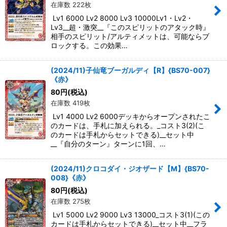
在庫数 222枚
Lv1 6000 Lv2 8000 Lv3 10000Lv1・Lv2・
Lv3__超・激突__『このスピリットのアタック時』
相手のスピリット/アルティメットは、可能ならブ
ロックする。この効果…
(2024/11)子仙竜ブーガルディ【R】{BS70-007}
《赤》
80
円
(税込)
在庫数 419枚
Lv1 4000 Lv2 6000デッキからオープンされたこ
のカードは、手札に加えられる。_コスト3(2)(こ
のカードは手札からセットできる)__セット中
__『自分のターン』ターンに1回、…
(2024/11)クロコダイ・ジオザード【M】{BS70-
008}《赤》
80
円
(税込)
在庫数 275枚
Lv1 5000 Lv2 9000 Lv3 13000_コスト3(1)(この
カードは手札からセットできる)__セット中__フラ