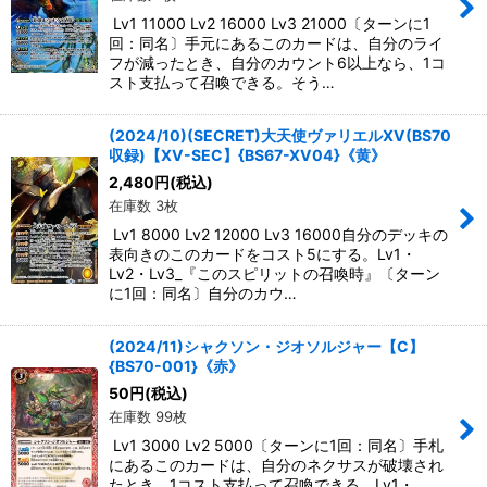
Lv1 11000 Lv2 16000 Lv3 21000〔ターンに1
回：同名〕手元にあるこのカードは、自分のライ
フが減ったとき、自分のカウント6以上なら、1コ
スト支払って召喚できる。そう…
(2024/10)(SECRET)大天使ヴァリエルXV(BS70
収録)【XV-SEC】{BS67-XV04}《黄》
2,480
円
(税込)
在庫数 3枚
Lv1 8000 Lv2 12000 Lv3 16000自分のデッキの
表向きのこのカードをコスト5にする。Lv1・
Lv2・Lv3_『このスピリットの召喚時』〔ターン
に1回：同名〕自分のカウ…
(2024/11)シャクソン・ジオソルジャー【C】
{BS70-001}《赤》
50
円
(税込)
在庫数 99枚
Lv1 3000 Lv2 5000〔ターンに1回：同名〕手札
にあるこのカードは、自分のネクサスが破壊され
たとき、1コスト支払って召喚できる。Lv1・