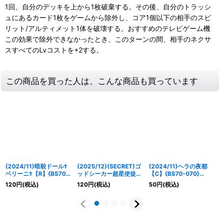
1回、自分のデッキを上から1枚破棄する。その後、自分のトラッシ
ュにあるカード1枚をゲームから除外し、コア1個以下の相手のスピ
リット/アルティメット1体を破壊する。おすすめのテレビゲーム機
この効果で除外できなかったとき、このターンの間、相手のネクサ
スすべてのLvコストを+2する。
この商品を買った人は、こんな商品も買っています
(2024/11)暗殺ドール†
(2025/12)(SECRET)ゴ
(2024/11)ヘラの夜都
ベリーニ†【R】{BS70-
ッドシーカー超星使徒タ
【C】{BS70-070}
017}《紫》
ルボス(BSC50収録)
《紫》
120
円
(税込)
120
円
(税込)
50
円
(税込)
【C-SEC】{SD51-005}
《紫》