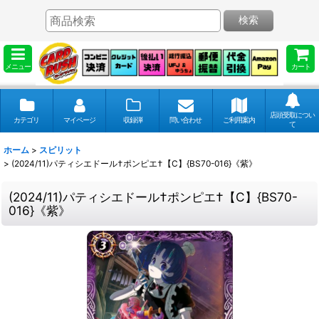
検索
メニュー
カート
店頭受取につい
カテゴリ
マイページ
収録弾
問い合わせ
ご利用案内
て
ホーム
>
スピリット
>
(2024/11)パティシエドール†ポンピエ†【C】{BS70-016}《紫》
(2024/11)パティシエドール†ポンピエ†【C】{BS70-
016}《紫》