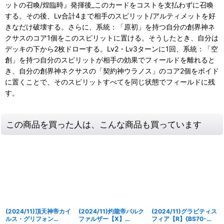
ットの召喚/煌臨時』発揮後_このカードをコストを支払わずに召喚
する。その後、Lv合計4まで相手のスピリット/アルティメットを好
きなだけ破壊する。さらに、系統：「原初」を持つ自分の創界神ネ
クサスのコア1個をこのスピリットに置ける。そうしたとき、自分は
デッキの下から2枚ドローする。Lv2・Lv3ターンに1回、系統：「空
創」を持つ自分のスピリットが相手の効果でフィールドを離れると
き、自分の創界神ネクサスの「契約神ウラノス」のコア2個をボイド
に置くことで、そのスピリットすべてを同じ状態でフィールドに残
す。
この商品を買った人は、こんな商品も買っています
(2024/11)頂天神帝カイ
(2024/11)灼龍帝バルク
(2024/11)グラビティス
ルス・グリフォン
ファルザー【X】
フィア【R】{BS70-