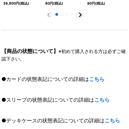
(WINNER)【X】{BS70-
{BS70-X01}《赤》
086}《黄》
39,800
円
(税込)
80
円
(税込)
80
円
(税込)
X05}《黄》
【商品の状態について】
※初めて購入される方は必ずご確
認下さい。
●カードの状態表記についての詳細は
こちら
●スリーブの状態表記についての詳細は
こちら
●デッキケースの状態表記についての詳細は
こちら