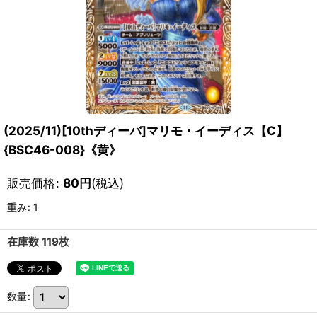
(2025/11)[10thディーバ]マリモ・イーディス【C】
{BSC46-008}《黄》
販売価格
:
80
円
(税込)
重み
:
1
在庫数 119枚
数量
: