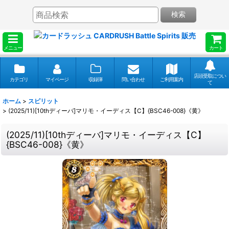
検索
メニュー
カート
店頭受取につい
カテゴリ
マイページ
収録弾
問い合わせ
ご利用案内
て
ホーム
>
スピリット
>
(2025/11)[10thディーバ]マリモ・イーディス【C】{BSC46-008}《黄》
(2025/11)[10thディーバ]マリモ・イーディス【C】
{BSC46-008}《黄》