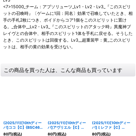
<7>15000_チーム：アブソリューツ_Lv1・Lv2・Lv3_『このスピリ
ットの召喚時』〔ゲームに1回：同名〕効果で召喚していたとき、相
手の手札2枚につき、ボイドからコア1個をこのスピリットに置け
る。_合体中__Lv2・Lv3_『このスピリットのアタック時』異魔神ブ
レイヴとの合体中、相手のスピリット1体を手札に戻せる。そうした
とき、このスピリットは回復する。Lv3__超重装甲：黄_このスピリ
ットは、相手の黄の効果を受けない。
この商品を買った人は、こんな商品も買っています
(2025/11)[10thディー
(2025/11)[10thディー
(2025/11)[10thディー
バ]ココ【C】{BSC46-
バ]アヴリエル【C】
バ]ミレファ【C】
033}《黄》
{BSC46-034}《黄》
{BSC46-035}《黄》
80
円
(税込)
80
円
(税込)
80
円
(税込)