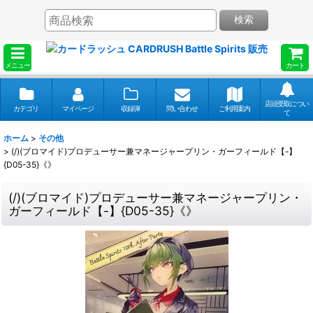
検索
メニュー
カート
店頭受取につい
カテゴリ
マイページ
収録弾
問い合わせ
ご利用案内
て
ホーム
>
その他
>
(/)(ブロマイド)プロデューサー兼マネージャープリン・ガーフィールド【-】
{D05-35}《》
(/)(ブロマイド)プロデューサー兼マネージャープリン・
ガーフィールド【-】{D05-35}《》