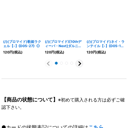
(/)(ブロマイド)歌姫ラク
(/)(ブロマイド)[10thデ
(/)(ブロマイド)ネイ・ラ
ェル【-】{D05-27}《》
ィーバ・Next]ダルニア
ンテイル【-】{D05-10}
【-】{D05-32}《》
《》
120
円
(税込)
120
円
(税込)
120
円
(税込)
【商品の状態について】
※初めて購入される方は必ずご確
認下さい。
●カードの状態表記についての詳細は
こちら