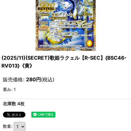
(2025/11)(SECRET)歌姫ラクェル【R-SEC】{BSC46-
RV013}《黄》
販売価格
:
280
円
(税込)
重み
:
1
在庫数 4枚
数量
: