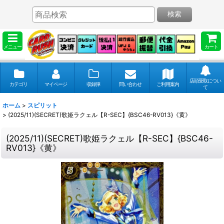
検索
メニュー
カート
店頭受取につい
カテゴリ
マイページ
収録弾
問い合わせ
ご利用案内
て
ホーム
>
スピリット
>
(2025/11)(SECRET)歌姫ラクェル【R-SEC】{BSC46-RV013}《黄》
(2025/11)(SECRET)歌姫ラクェル【R-SEC】{BSC46-
RV013}《黄》