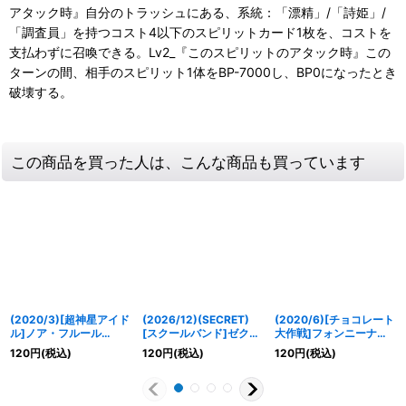
アタック時』自分のトラッシュにある、系統：「漂精」/「詩姫」/
「調査員」を持つコスト4以下のスピリットカード1枚を、コストを
支払わずに召喚できる。Lv2_『このスピリットのアタック時』この
ターンの間、相手のスピリット1体をBP-7000し、BP0になったとき
破壊する。
この商品を買った人は、こんな商品も買っています
(2020/3)[超神星アイド
(2026/12)(SECRET)
(2020/6)[チョコレート
ル]ノア・フルール
[スクールバンド]ゼクシ
大作戦]フォンニーナ
(PB05収録)【X】
ア・テンマ「Key」
【X】{PB05-D01}
120
円
(税込)
120
円
(税込)
120
円
(税込)
{BSC16-X01}《黄》
(BSC51収録)【C-
《黄》
SEC】{BSC39-047}
《黄》