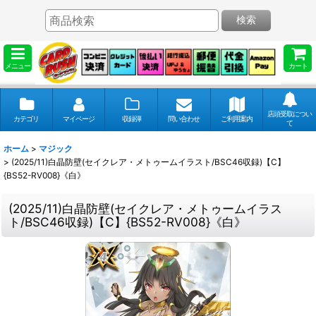
検索
メニュー
カート
店頭受取につい
カテゴリ
マイページ
収録弾
問い合わせ
ご利用案内
て
ホーム
>
マジック
>
(2025/11)白晶防壁(セイクレア・メトゥームイラスト/BSC46収録)【C】
{BS52-RV008}《白》
(2025/11)白晶防壁(セイクレア・メトゥームイラス
ト/BSC46収録)【C】{BS52-RV008}《白》