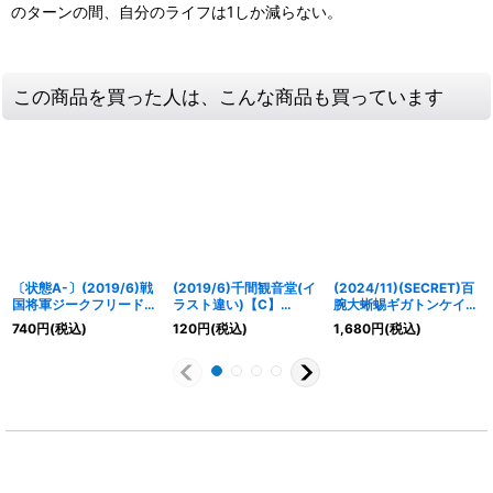
のターンの間、自分のライフは1しか減らない。
この商品を買った人は、こんな商品も買っています
〔状態A-〕(2019/6)戦
(2019/6)千間観音堂(イ
(2024/11)(SECRET)百
国将軍ジークフリード・
ラスト違い)【C】
腕大蜥蜴ギガトンケイル
魁(BSC34収録)【X】
{BS31-096}《青》
【NX-SEC】{BS69-
740
円
(税込)
120
円
(税込)
1,680
円
(税込)
{BSC30-X01}《赤》
NX01}《赤》