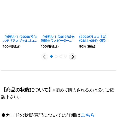
〔状態A-〕(2020/7)[ミ
〔状態A-〕(2019/6)光
(2020/7)ココ【C】
ステリアスヴァルゴコー
速騎士ワスピーダー
{CB14-056}《黄》
デ]神崎美月【M】
【M】{BS50-031}
100
円
(税込)
100
円
(税込)
80
円
(税込)
{CB14-015}《黄》
《緑》
【商品の状態について】
※初めて購入される方は必ずご確
認下さい。
●カードの状態表記についての詳細は
こちら