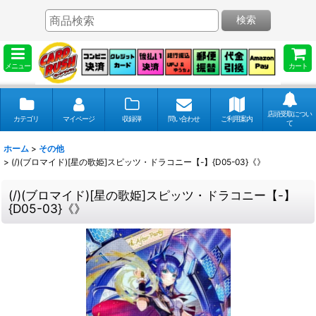
検索
メニュー
カート
店頭受取につい
カテゴリ
マイページ
収録弾
問い合わせ
ご利用案内
て
ホーム
>
その他
>
(/)(ブロマイド)[星の歌姫]スピッツ・ドラコニー【-】{D05-03}《》
(/)(ブロマイド)[星の歌姫]スピッツ・ドラコニー【-】
{D05-03}《》