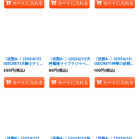
カートに入れる
カートに入れる
カートに入れる
〔状態A-〕(2024/11)
〔状態A-〕(2024/11)天
〔状態A-〕(2024/11)
(SECRET)天騎士ナミテ
秤魔槍ライブラジャベリ
(SECRET)神華の妖精ア
ントウ(BSC44収録)
ン(BSC44収録)【R】
ザレア(BSC44収録)
260
円
(税込)
80
円
(税込)
100
円
(税込)
【C-SEC】{BS49-
{BS52-CP08}《青》
【R-SEC】{BS48-049}
026}《緑》
《黄》
カートに入れる
カートに入れる
カートに入れる
〔状態B〕(2024/11)
〔状態A-〕(2024/11)創
〔状態A-〕(2024/11)