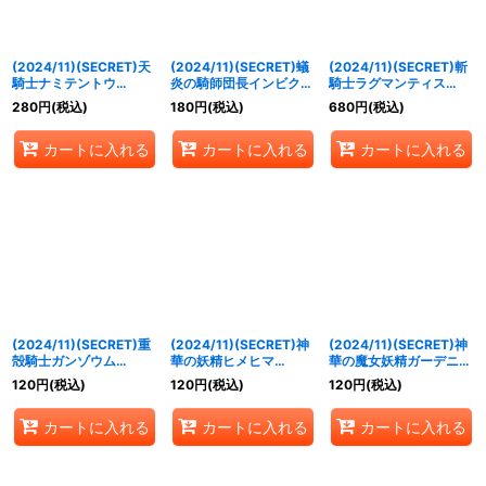
(2024/11)(SECRET)天
(2024/11)(SECRET)蟻
(2024/11)(SECRET)斬
騎士ナミテントウ
炎の騎師団長インビクタ
騎士ラグマンティス
(BSC44収録)【C-
(BSC44収録)【M-
(BSC44収録)【R-
280
円
(税込)
180
円
(税込)
680
円
(税込)
SEC】{BS49-026}
SEC】{BS49-032}
SEC】{BS49-036}
《緑》
《緑》
《緑》
カートに入れる
カートに入れる
カートに入れる
(2024/11)(SECRET)重
(2024/11)(SECRET)神
(2024/11)(SECRET)神
殻騎士ガンゾウム
華の妖精ヒメヒマ
華の魔女妖精ガーデニア
(BSC44収録)【R-
(BSC44収録)【C-
(BSC44収録)【M-
120
円
(税込)
120
円
(税込)
120
円
(税込)
SEC】{BS49-038}
SEC】{BS49-053}
SEC】{BS49-054}
《多》
《黄》
《黄》
カートに入れる
カートに入れる
カートに入れる