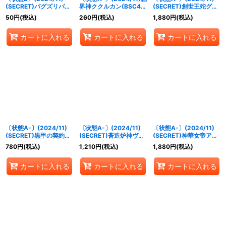
(SECRET)バグズリバー
界神ククルカン(BSC44
(SECRET)創世王蛇グク
ス【C-SEC】{BSC44-
収録)【X】{BS62-
マッツ【X-SEC】
50
円
(税込)
260
円
(税込)
1,880
円
(税込)
RV008}《緑》
X09}《紫》
{BSC44-X01}《紫》
カートに入れる
カートに入れる
カートに入れる
〔状態A-〕(2024/11)
〔状態A-〕(2024/11)
〔状態A-〕(2024/11)
(SECRET)黒甲の契約神
(SECRET)蒼造炉神ヴァ
(SECRET)神華女帝アプ
テスカトリポカ【契約X-
ルカン・ゴレム(BSC44
ロ・パンデーモス【X-
780
円
(税込)
1,210
円
(税込)
1,880
円
(税込)
SEC】{BSC44-CX03}
収録)【X-SEC】{BS50-
SEC】{BSC44-X04}
《白》
X06}《青》
《黄》
カートに入れる
カートに入れる
カートに入れる