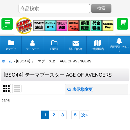
検索
メニュー
カート
店頭受取につい
カテゴリ
マイページ
収録弾
問い合わせ
ご利用案内
て
ホーム
>
[BSC44] テーマブースター AGE OF AVENGERS
[BSC44] テーマブースター AGE OF AVENGERS
表示順変更
閉じる
261
件
表示数
:
1
2
3
...
5
次
»
並び順
: