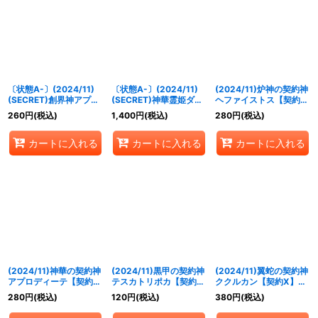
〔状態A-〕(2024/11)
〔状態A-〕(2024/11)
(2024/11)炉神の契約神
(SECRET)創界神アプロ
(SECRET)神華霊姫ダリ
ヘファイストス【契約
ディーテ(BSC44収録)
ア・ムーンワルツ
X】{BSC44-CX05}
260
円
(税込)
1,400
円
(税込)
280
円
(税込)
【X-SEC】{BS48-X10}
(BSC44収録)【X-
《青》
《黄》
SEC】{BS49-X05}
カートに入れる
カートに入れる
カートに入れる
《黄》
(2024/11)神華の契約神
(2024/11)黒甲の契約神
(2024/11)翼蛇の契約神
アプロディーテ【契約
テスカトリポカ【契約
ククルカン【契約X】
X】{BSC44-CX04}
X】{BSC44-CX03}
{BSC44-CX01}《紫》
280
円
(税込)
120
円
(税込)
380
円
(税込)
《黄》
《白》