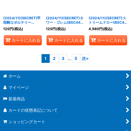
(2024/11)(SECRET)甲
(2024/11)(SECRET)タ
(2024/11)(SECRET)ス
殻騎士ポルテリー
ワー・ゴレム(BSC44収
トリームドロー(BSC44
(BSC44収録)【C-
録)【C-SEC】{BS59-
収録)【C-SEC】
120
円
(税込)
120
円
(税込)
4,980
円
(税込)
SEC】{BS54-026}
RV005}《青》
{BS60-096}《青》
《緑》
カートに入れる
カートに入れる
カートに入れる
1
2
3
...
5
次
»
ホーム
マイページ
新着商品
カードの状態表記について
ショッピングカート