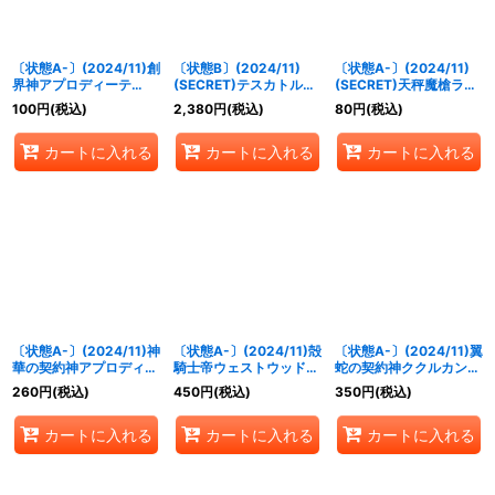
〔状態A-〕(2024/11)創
〔状態B〕(2024/11)
〔状態A-〕(2024/11)
界神アプロディーテ
(SECRET)テスカトルシ
(SECRET)天秤魔槍ライ
(BSC44収録)【X】
ェル(BSC44収録)【C-
ブラジャベリン(BSC44
100
円
(税込)
2,380
円
(税込)
80
円
(税込)
{BS48-X10}《黄》
SEC】{BS61-072}
収録)【R-SEC】{BS52-
《白》
CP08}《青》
カートに入れる
カートに入れる
カートに入れる
〔状態A-〕(2024/11)神
〔状態A-〕(2024/11)殻
〔状態A-〕(2024/11)翼
華の契約神アプロディー
騎士帝ウェストウッド
蛇の契約神ククルカン
テ【契約X】{BSC44-
【X】{BSC44-X02}
【契約X】{BSC44-
260
円
(税込)
450
円
(税込)
350
円
(税込)
CX04}《黄》
《緑》
CX01}《紫》
カートに入れる
カートに入れる
カートに入れる