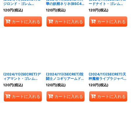
ジロンド・ゴレム
華の妖精ネリネ(BSC44
ードナイト・ゴレム
(BSC44収録)【R-
収録)【C-SEC】{BS51-
(BSC44収録)【C-
120
円
(税込)
120
円
(税込)
120
円
(税込)
SEC】{BS50-RV008}
064}《黄》
SEC】{BS51-069}
《青》
《青》
カートに入れる
カートに入れる
カートに入れる
(2024/11)(SECRET)デ
(2024/11)(SECRET)殻
(2024/11)(SECRET)天
ィアマント・ゴレム
闘士ノコギリアームド
秤魔槍ライブラジャベリ
(BSC44収録)【M-
(BSC44収録)【M-
ン(BSC44収録)【R-
120
円
(税込)
120
円
(税込)
120
円
(税込)
SEC】{BS51-076}
SEC】{BS52-026}
SEC】{BS52-CP08}
《青》
《緑》
《青》
カートに入れる
カートに入れる
カートに入れる