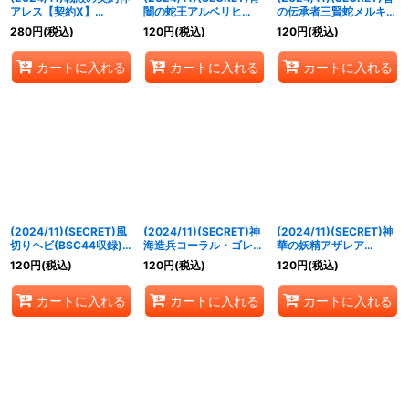
アレス【契約X】
闇の蛇王アルベリヒ
の伝承者三賢蛇メルキオ
{BSC44-CX02}《緑》
(BSC44収録)【R-
ル(BSC44収録)【M-
280
円
(税込)
120
円
(税込)
120
円
(税込)
SEC】{BS41-042}
SEC】{BS43-013}
《白》
《紫》
カートに入れる
カートに入れる
カートに入れる
(2024/11)(SECRET)風
(2024/11)(SECRET)神
(2024/11)(SECRET)神
切りヘビ(BSC44収録)
海造兵コーラル・ゴレム
華の妖精アザレア
【C-SEC】{BS44-017}
(BSC44収録)【C-
(BSC44収録)【R-
120
円
(税込)
120
円
(税込)
120
円
(税込)
《紫》
SEC】{BS47-067}
SEC】{BS48-049}
《青》
《黄》
カートに入れる
カートに入れる
カートに入れる