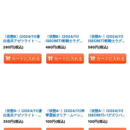
絞り込む
〔状態B〕(2024/11)蒼
〔状態B〕(2024/11)
〔状態A-〕(2024/11)
白造兵アゼツライト・ゴ
(SECRET)斬騎士ラグマ
(SECRET)斬騎士ラグマ
レム【X】{BSC44-
ンティス(BSC44収録)
ンティス(BSC44収録)
280
円
(税込)
480
円
(税込)
580
円
(税込)
RVX03}《青》
【R-SEC】{BS49-036}
【R-SEC】{BS49-036}
《緑》
《緑》
カートに入れる
カートに入れる
カートに入れる
〔状態A-〕(2024/11)蒼
〔状態A-〕(2024/11)神
〔状態A-〕(2024/11)
白造兵アゼツライト・ゴ
華霊姫ダリア・ムーンワ
(SECRET)バグズリバー
レム【X】{BSC44-
ルツ(BSC44収録)【X】
ス【C-SEC】{BSC44-
350
円
(税込)
100
円
(税込)
100
円
(税込)
RVX03}《青》
{BS49-X05}《黄》
RV008}《緑》