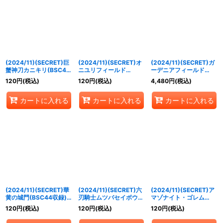
(2024/11)(SECRET)巨
(2024/11)(SECRET)オ
(2024/11)(SECRET)ガ
蟹神刀カニキリ(BSC44
ニユリフィールド
ーデニアフィールド
収録)【R-SEC】{BS49-
(BSC44収録)【C-
(BSC44収録)【R-
120
円
(税込)
120
円
(税込)
4,480
円
(税込)
081}《緑》
SEC】{BS49-093}
SEC】{BS49-095}
《黄》
《多》
カートに入れる
カートに入れる
カートに入れる
(2024/11)(SECRET)華
(2024/11)(SECRET)六
(2024/11)(SECRET)ア
黄の城門(BSC44収録)
刃騎士ムツバセイボウ・
マゾナイト・ゴレム
【C-SEC】{BS49-
A(BSC44収録)【C-
(BSC44収録)【R-
120
円
(税込)
120
円
(税込)
120
円
(税込)
RV008}《黄》
SEC】{BS50-032}
SEC】{BS50-063}
《緑》
《青》