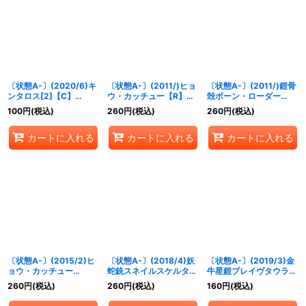
〔状態A-〕(2020/6)キ
〔状態A-〕(2011/)ヒョ
〔状態A-〕(2011/)鎧骨
ンタロス[2]【C】
ウ・カッチュー【R】
殻ボーン・ローダー
{CB12-027}《白》
{BS13-054}《緑》
【C】{BS12-051}
100
円
(税込)
260
円
(税込)
260
円
(税込)
《紫》
カートに入れる
カートに入れる
カートに入れる
〔状態A-〕(2015/2)ヒ
〔状態A-〕(2018/4)妖
〔状態A-〕(2019/3)金
ョウ・カッチュー
蛇銃スネイルスケルター
牛星鎧ブレイヴタウラス
(BSC21収録)【R】
【R】{BS43-075}
(タバック加工/光導デッ
260
円
(税込)
260
円
(税込)
160
円
(税込)
{BS13-054}《緑》
《紫》
キCB収録)【X】{CP14-
X10}《赤》