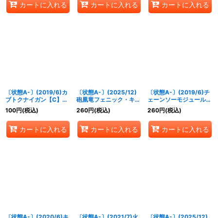
カートに入れる
カートに入れる
カートに入れる
〔状態A-〕(2019/6)カ
〔状態A-〕(2025/12)
〔状態A-〕(2019/6)チ
ブトクナイガン【C】
砲凰竜フェニック・キャ
ェーンソーモジュール
{CB10-066}《赤》
ノンLT【M】{BSC49-
【R】{CB10-069}
100
円
(税込)
260
円
(税込)
260
円
(税込)
055}《赤》
《白》
カートに入れる
カートに入れる
カートに入れる
〔状態A-〕(2020/6)キ
〔状態A-〕(2021/7)火
〔状態A-〕(2025/12)