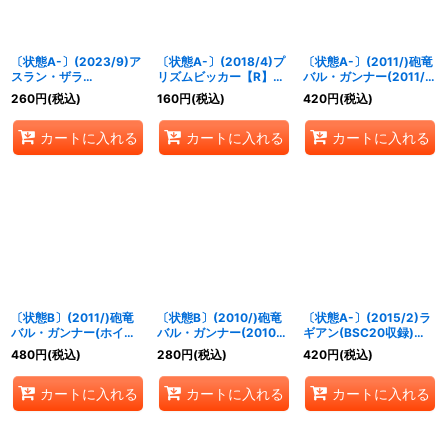
〔状態A-〕(2023/9)ア
〔状態A-〕(2018/4)プ
〔状態A-〕(2011/)砲竜
スラン・ザラ
リズムビッカー【R】
バル・ガンナー(2011/イ
[DESTINY]【R】
{CB04-058}《緑》
ラスト違い)【C】
260
円
(税込)
160
円
(税込)
420
円
(税込)
{CB27-014}《白》
{SD03-010}《赤》
カートに入れる
カートに入れる
カートに入れる
〔状態B〕(2011/)砲竜
〔状態B〕(2010/)砲竜
〔状態A-〕(2015/2)ラ
バル・ガンナー(ホイル
バル・ガンナー(2010/
ギアン(BSC20収録)
仕様/SD08収録)【C】
イラスト違い)【C】
【C】{BS14-067}
480
円
(税込)
280
円
(税込)
420
円
(税込)
{SD03-010}《赤》
{SD03-010}《赤》
《赤》
カートに入れる
カートに入れる
カートに入れる