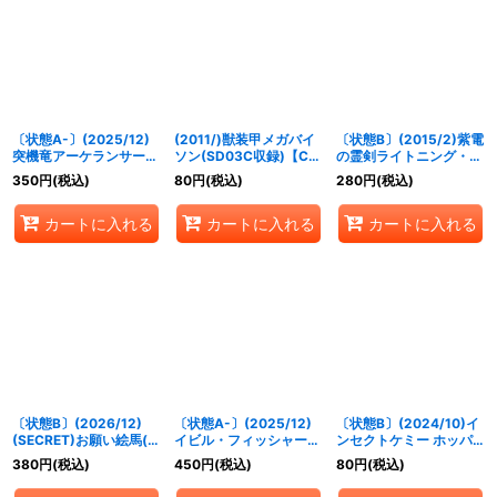
〔状態A-〕(2025/12)
(2011/)獣装甲メガバイ
〔状態B〕(2015/2)紫電
突機竜アーケランサー
ソン(SD03C収録)【C】
の霊剣ライトニング・シ
LT【M】{BSC50-019}
{BSC05-015}《白》
オン(BSC21収録)【X】
350
円
(税込)
80
円
(税込)
280
円
(税込)
《赤》
{BS23-X08}《紫》
カートに入れる
カートに入れる
カートに入れる
〔状態B〕(2026/12)
〔状態A-〕(2025/12)
〔状態B〕(2024/10)イ
(SECRET)お願い絵馬(ネ
イビル・フィッシャー
ンセクトケミー ホッパ
イ・ランテイルイラス
LT【C】{BSC49-057}
ー1【M】{CB30-058}
380
円
(税込)
450
円
(税込)
80
円
(税込)
ト/BSC51収録)【C-
《紫》
《緑》
SEC】{BSC33-050}