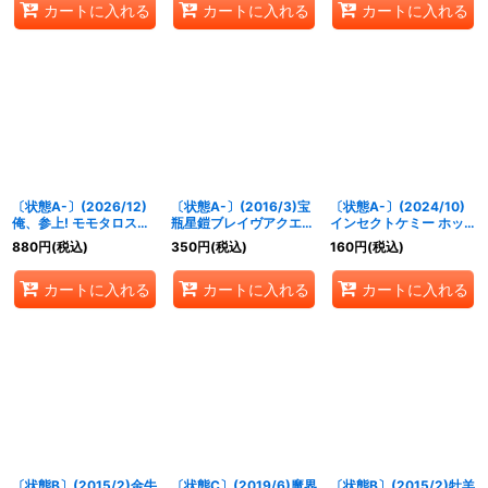
カートに入れる
カートに入れる
カートに入れる
《黄》
〔状態A-〕(2026/12)
〔状態A-〕(2016/3)宝
〔状態A-〕(2024/10)
俺、参上! モモタロス
瓶星鎧ブレイヴアクエリ
インセクトケミー ホッ
【XX】{PB46-
アス(Mレア仕様/BSC27
パー1【M】{CB30-
880
円
(税込)
350
円
(税込)
160
円
(税込)
RVXX01}《白》
収録)【X】{BS26-
058}《緑》
X08}《白》
カートに入れる
カートに入れる
カートに入れる
〔状態B〕(2015/2)金牛
〔状態C〕(2019/6)魔界
〔状態B〕(2015/2)牡羊