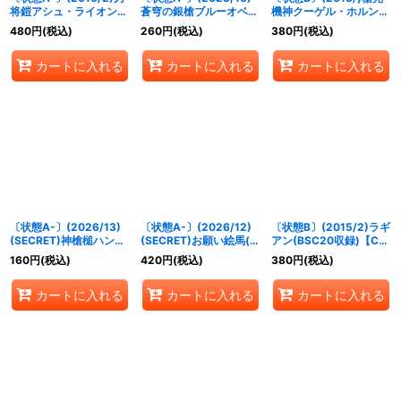
将鎧アシュ・ライオン
蒼穹の銀槍ブルーオベリ
機神クーゲル・ホルン
(イラスト違い/CGカー
スク【P】{P23-01}
【X】{BS21-X04}
480
円
(税込)
260
円
(税込)
380
円
(税込)
ド)【R】{BSC20-020}
《白》
《白》
《赤》
カートに入れる
カートに入れる
カートに入れる
〔状態A-〕(2026/13)
〔状態A-〕(2026/12)
〔状態B〕(2015/2)ラギ
(SECRET)神槍槌ハンマ
(SECRET)お願い絵馬(ネ
アン(BSC20収録)【C】
ースピア【R-SEC】
イ・ランテイルイラス
{BS14-067}《赤》
160
円
(税込)
420
円
(税込)
380
円
(税込)
{BS76-068}《青》
ト/BSC51収録)【C-
SEC】{BSC33-050}
カートに入れる
カートに入れる
カートに入れる
《黄》