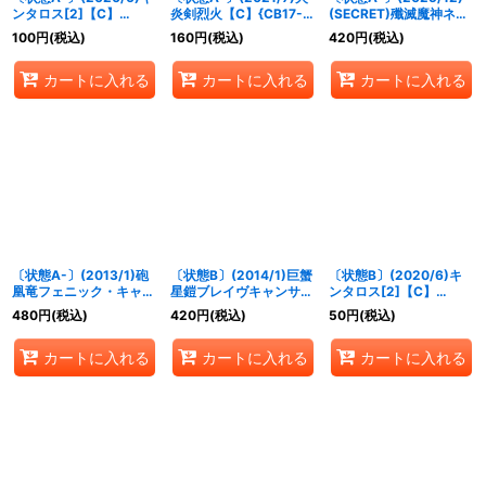
ンタロス[2]【C】
炎剣烈火【C】{CB17-
(SECRET)殲滅魔神ネフ
{CB12-027}《白》
056}《赤》
ィリム【M-SEC】
100
円
(税込)
160
円
(税込)
420
円
(税込)
{BS72-065}《黄》
カートに入れる
カートに入れる
カートに入れる
〔状態A-〕(2013/1)砲
〔状態B〕(2014/1)巨蟹
〔状態B〕(2020/6)キ
凰竜フェニック・キャノ
星鎧ブレイヴキャンサー
ンタロス[2]【C】
ン(SD21収録)【R】
【X】{BS26-X07}
{CB12-027}《白》
480
円
(税込)
420
円
(税込)
50
円
(税込)
{BS10-062}《赤》
《緑》
カートに入れる
カートに入れる
カートに入れる