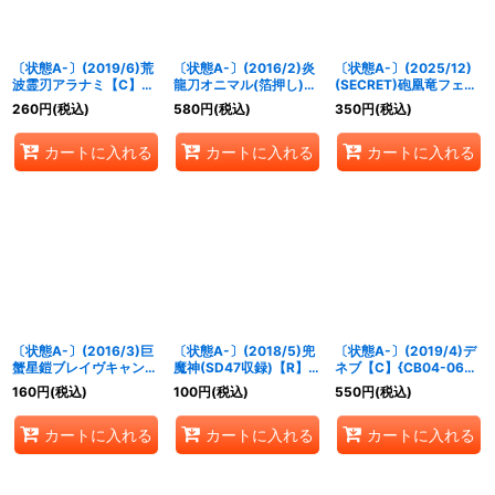
〔状態A-〕(2019/6)荒
〔状態A-〕(2016/2)炎
〔状態A-〕(2025/12)
波霊刃アラナミ【C】
龍刀オニマル(箔押し)
(SECRET)砲凰竜フェニ
{BS49-085}《青》
【R】{BS32-056}
ック・キャノンLT【M-
260
円
(税込)
580
円
(税込)
350
円
(税込)
《赤》
SEC】{BSC49-055}
《赤》
カートに入れる
カートに入れる
カートに入れる
〔状態A-〕(2016/3)巨
〔状態A-〕(2018/5)兜
〔状態A-〕(2019/4)デ
蟹星鎧ブレイヴキャンサ
魔神(SD47収録)【R】
ネブ【C】{CB04-063}
ー(Mレア仕様/BSC27収
{BS37-074}《緑》
《白》
160
円
(税込)
100
円
(税込)
550
円
(税込)
録)【X】{BS26-X07}
《緑》
カートに入れる
カートに入れる
カートに入れる