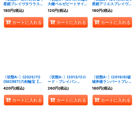
星鎧ブレイヴタウラス
大鎌ベルゼビートサイズ
星鎧アリエスブレイヴ
【X】{CP14-X10}
【LM】{LM19-02}
【M】{BS27-065}
180
円
(税込)
120
円
(税込)
180
円
(税込)
《赤》
《紫》
《緑》
カートに入れる
カートに入れる
カートに入れる
〔状態A-〕(2025/11)
〔状態A-〕(2013/1)ロ
〔状態A-〕(2019/6)破
(SECRET)六剣輪宝【C-
ード・ブレイバン
城斧槍ランパートブレイ
SEC】{SD69-005}
(BSC15収録)【P】
カー【M】{BS49-082}
420
円
(税込)
260
円
(税込)
160
円
(税込)
《赤》
{P069}《多》
《緑》
カートに入れる
カートに入れる
カートに入れる