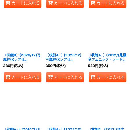
カートに入れる
カートに入れる
カートに入れる
〔状態B〕(2026/12)弓
〔状態A-〕(2026/12)
〔状態A-〕(2012/)鳳凰
魔神(Xレア仕
弓魔神(Xレア仕
竜フェニック・ソード
様/LM2026収録)【M】
様/LM2026収録)【M】
(SD09収録)【X】
280
円
(税込)
350
円
(税込)
580
円
(税込)
{BS72-063}《白》
{BS72-063}《白》
{X009}《赤》
カートに入れる
カートに入れる
カートに入れる
〔状態A-〕(2016/2)刀
〔状態A-〕(2023/10)
〔状態B〕(2013/)槍光