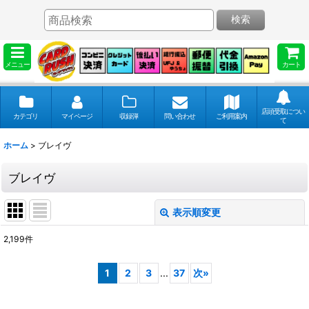
検索
メニュー
カート
店頭受取につい
カテゴリ
マイページ
収録弾
問い合わせ
ご利用案内
て
ホーム
>
ブレイヴ
ブレイヴ
表示順変更
閉じる
2,199
件
表示数
:
1
2
3
...
37
次
»
並び順
: