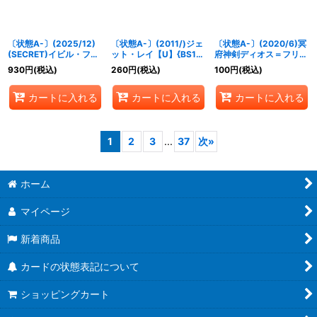
〔状態A-〕(2025/12)
〔状態A-〕(2011/)ジェ
〔状態A-〕(2020/6)冥
(SECRET)イビル・フィ
ット・レイ【U】{BS12-
府神剣ディオス＝フリュ
ッシャーLT【C-SEC】
056}《白》
ーゲル【R】{BS51-
930
円
(税込)
260
円
(税込)
100
円
(税込)
{BSC49-057}《紫》
078}《紫》
カートに入れる
カートに入れる
カートに入れる
1
2
3
...
37
次
»
ホーム
マイページ
新着商品
カードの状態表記について
ショッピングカート