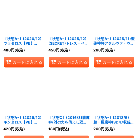
絞り込む
〔状態A-〕(2026/12)
〔状態A-〕(2025/12)
〔状態A-〕(2025/11)聖
ウラタロス【PB】
(SECRET)トレス・ベル
蓮神杵アタルヴァ・ヴェ
{PB46-RV002}《白》
ーガLT【R-SEC】
ーダ【X】{SD69-X02}
480
円
(税込)
450
円
(税込)
260
円
(税込)
{BSC49-074}《青》
《赤》
カートに入れる
カートに入れる
カートに入れる
〔状態A-〕(2026/12)
〔状態C〕(2016/3)龍魔
〔状態A-〕(2018/5)
キンタロス【PB】
神(対の力を備えし双璧
超・風魔神(SD47収録)
{PB46-RV003}《白》
の魔神)【X】{SD34-
【X】{BS38-CP02}
420
円
(税込)
180
円
(税込)
260
円
(税込)
X01}《紫》
《緑》