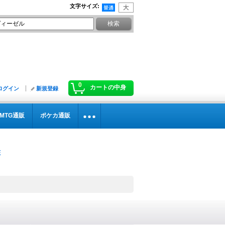
文字サイズ
:
0
カートの中身
ログイン
新規登録
MTG通販
ポケカ通販