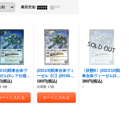
表示方法
:
3/10)
戦車合体ヴ
(2021/8)
戦車合体ヴィ
〔状態B〕(2023/10)
戦
ゼル
(Xレア仕様/B
ーゼル
【C】{BS58-02
車合体ヴィーゼル
(Xレ
1収録)【C】{BS5
円
(税込)
9}《白》
180円
(税込)
ア仕様/BSC41収録)
380円
(税込)
29}《白》
【C】{BS58-029}
 4枚
在庫数 17枚
×
《白》