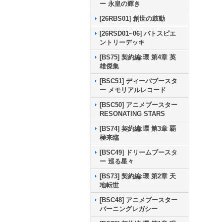
ー 永皇の輝き
[26RBS01] 創世の鼓動
[26RSD01~06] バトスピエ
ントリーデッキ
[BS75] 契約編:環 第4章 英
雄傑集
[BSC51] ディーバブースタ
ー メモリアルレコード
[BSC50] アニメブースター
RESONATING STARS
[BS74] 契約編:環 第3章 覇
極来臨
[BSC49] ドリームブースタ
ー 巡る星々
[BS73] 契約編:環 第2章 天
地転世
[BSC48] アニメブースター
バーニングレガシー