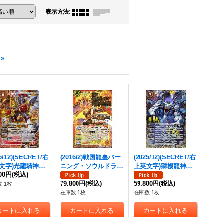
表示方法
:
»
25/12)(SECRET/右
(2016/2)戦国龍皇バー
(2025/12)(SECRET/右
文字)光龍騎神サ
ニング・ソウルドラゴ
上英文字)獅機龍神ス
ト・アポロドラゴ
800円
(税込)
ン(戦国チャンピオン
トライクヴルム・レオ
【XV-SEC】{BS
シップ決勝大会進出)
79,800円
(税込)
XV【XV-SEC】{BSC4
59,800円
(税込)
 1枚
-XV02}《赤》
【X】{BS34-X01}
9-XV08}《白》
在庫数 1枚
在庫数 1枚
《赤》