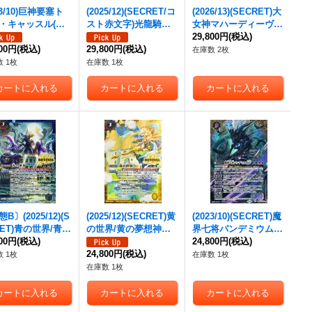
23/10)巨神要塞ト
(2025/12)(SECRET/コ
(2026/13)(SECRET)大
・キャッスル(WI
スト赤文字)光龍騎神
女神マハーディーヴィ
R)【X】{BSC42-
サジット・アポロドラ
ー【CP-SEC】{BS76-
29,800円
(税込)
4}《多》
800円
(税込)
ゴンXV【XV-SEC】
29,800円
(税込)
CP05}《黄》
在庫数 2枚
{BSC49-XV02}《赤》
 1枚
在庫数 1枚
B〕(2025/12)(S
(2025/12)(SECRET)黄
(2023/10)(SECRET)魔
RET)青の世界/青き
の世界/黄の夢想神【C
界七将パンデミウムX
【CP-SEC】{BS7
800円
(税込)
P-SEC】{BS73-TCP0
V【XV-SEC】{BS65-
24,800円
(税込)
CP06a/BS73-TCP0
5a/BS73-TCP05b}
24,800円
(税込)
XV02}《紫》
 1枚
在庫数 1枚
}《青》
《黄》
在庫数 1枚