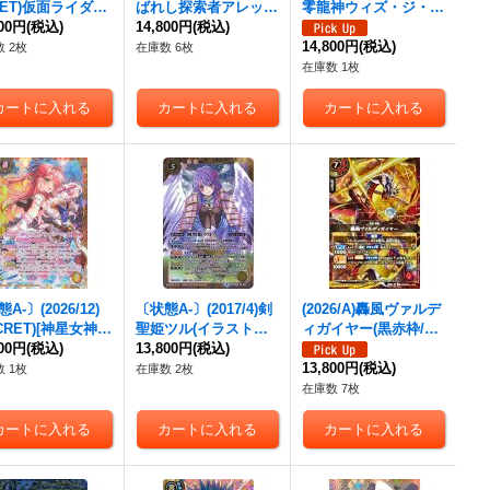
RET)仮面ライダー
ばれし探索者アレック
零龍神ウィズ・ジ・ア
極アームズ(CB31
800円
(税込)
ス(銅/WILDBOUT)
14,800円
(税込)
ンサー【CP-SEC】{B
【XX-SEC】{CB
【M】{BS52-RV007}
S67-CP04}《白》
14,800円
(税込)
 2枚
在庫数 6枚
XX01}《多》
《多》
在庫数 1枚
A-〕(2026/12)
〔状態A-〕(2017/4)剣
(2026/A)轟風ヴァルデ
CRET)[神星女神]
聖姫ツル(イラスト違
ィガイヤー(黒赤枠/左
・フルール(BSC5
800円
(税込)
い/BSC30収録)【X-S
13,800円
(税込)
手玉/NOTFORSALE)
)【XX-SEC】{B
EC】{BSC21-X03}
【X】{26RBS01-X03}
13,800円
(税込)
 1枚
在庫数 2枚
7-XX01}《黄》
《黄》
《赤》
在庫数 7枚