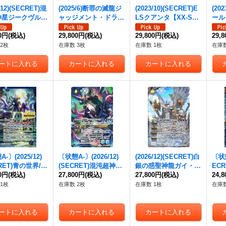
/12)(SECRET)混
(2025/6)断罪の滅龍ジ
(2023/10)(SECRET)E
(20
神星ジークヴル
ャッジメント・ドラゴ
LSクアンタ【XX-SE
ール
オルタ・ノヴァ
ニス(CHAMPION)
C】{CB29-XX01}
NNE
SEC】{BS75-A
00円
(税込)
【X】{BS24-X01}
29,800円
(税込)
《青》
29,800円
(税込)
X0
29,
}《青》
《赤》
2枚
在庫数 3枚
在庫数 1枚
在庫数
-〕(2025/12)
〔状態A-〕(2026/12)
(2026/12)(SECRET)白
〔状態
CRET)青の世界/青
(SECRET)混沌超神星
銀の惑聖神龍ガイ・ア
EC
【CP-SEC】{B
00円
(税込)
ジークヴルム・オル
27,800円
(税込)
スラ【AX-SEC】{BS7
27,800円
(税込)
異神
24,
TCP06a/BS73-TC
タ・ノヴァ【AX-SE
5-AX01}《白》
3-T
1枚
在庫数 2枚
在庫数 1枚
在庫数
b}《青》
C】{BS75-AX03}
6b
《青》