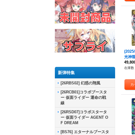
(2025
光神
トライ
49,8
V-SE
在庫数 
新弾特集
5}《
[26RBS02] 幻惑の翔風
[26RCB01]コラボブースタ
ー 仮面ライダー 運命の戦
線
[26RSD07]コラボスタータ
ー 仮面ライダー AGENT O
F DREAM
[BS76] エターナルブースタ