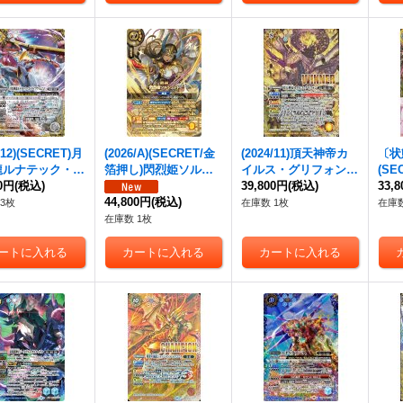
/12)(SECRET)月
(2026/A)(SECRET/金
(2024/11)頂天神帝カ
〔状態
龍ルナテック・ス
箔押し)閃烈姫ソルジ
イルス・グリフォン
(SE
クヴルムXV【X
00円
(税込)
ュレト【X-SEC】{26
(WINNER)【X】{BS7
39,800円
(税込)
戦神
33,
C】{BSC50-XV0
RBS02-X14}《黄》
44,800円
(税込)
0-X05}《黄》
XV【
3枚
在庫数 1枚
在庫数
白》
9-X
在庫数 1枚