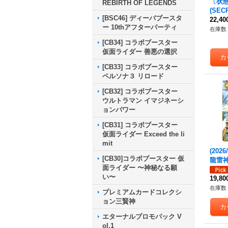
〔状態A
REBIRTH OF LEGENDS
(SE
[BSC46] ディーバブースタ
字)光
22,4
ー 10thアフターパーティ
ト・
在庫数 
V【XV
[CB34] コラボブースター
-XV0
仮面ライダー 善悪の選択
[CB33] コラボブースター
ペルソナ３ リロード
[CB32] コラボブースター
ウルトラマン イマジネーシ
ョンパワー
[CB31] コラボブースター
仮面ライダー Exceed the li
mit
(2026
[CB30]コラボブースター 仮
龍雷
面ライダー 〜神秘なる願
ト・ノ
い〜
C】{B
19,8
《黄
在庫数 
プレミアムカードコレクシ
ョン三賢神
エターナルプロモパック V
ol.1