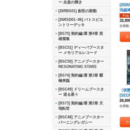
ー 永皇の輝き
(2026
沌超
[26RBS01] 創世の鼓動
ム・
[26RSD01~06] バトスピエ
【AX-
32,8
ントリーデッキ
X03
在庫数 
[BS75] 契約編:環 第4章 英
雄傑集
[BSC51] ディーバブースタ
ー メモリアルレコード
[BSC50] アニメブースター
RESONATING STARS
[BS74] 契約編:環 第3章 覇
極来臨
[BSC49] ドリームブースタ
〔状態A
ー 巡る星々
(SE
き異神
28,8
[BS73] 契約編:環 第2章 天
S73-
在庫数 
地転世
P06
[BSC48] アニメブースター
バーニングレガシー