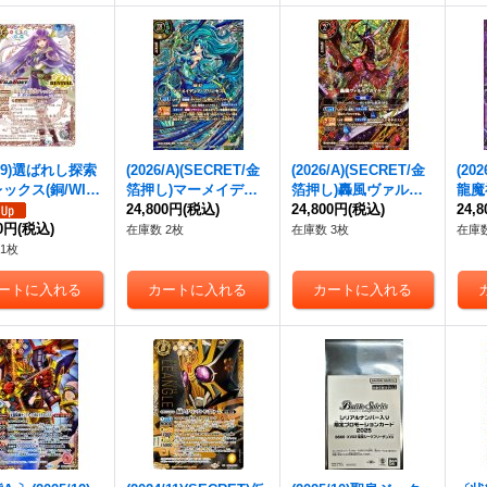
2/9)選ばれし探索
(2026/A)(SECRET/金
(2026/A)(SECRET/金
(20
ックス(銅/WIL
箔押し)マーメイディ
箔押し)轟風ヴァルデ
龍魔
T)【M】{BS52-
ア・プリンセス【X-S
24,800円
(税込)
ィガイヤー【X-SEC】
24,800円
(税込)
ンデ
24,
07}《多》
00円
(税込)
EC】{26RBS01-X08}
{26RBS01-X03}《赤》
C】{
在庫数 2枚
在庫数 3枚
在庫数
《緑》
《紫
1枚