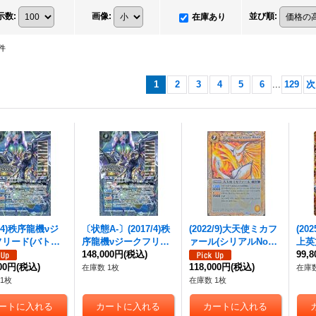
示数
:
画像
:
並び順
:
在庫あり
件
1
2
3
4
5
6
...
129
次
7/4)秩序龍機νジ
〔状態A-〕(2017/4)秩
(2022/9)大天使ミカフ
(20
フリード(バトス
序龍機νジークフリー
ァール(シリアルNo入
上英
ャンピオンシップ
ド(バトスピチャンピ
148,000円
(税込)
り)【X】{BS02-X08}
ジッ
99,
-煌臨杯-)【X】{S
000円
(税込)
オンシップ2017-煌臨
《黄》
118,000円
(税込)
ンXV
在庫数 1枚
在庫数
X01}《白》
杯-)【X】{SD39-X01}
C49
1枚
在庫数 1枚
《白》