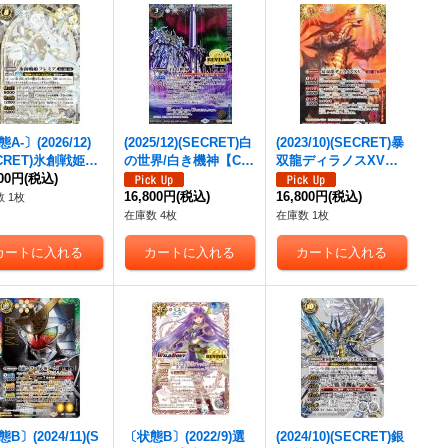
A-〕(2026/12)
(2025/12)(SECRET)白
(2023/10)(SECRET)暴
ECRET)氷創戦姫フ
の世界/白き機神【CP-
双龍ディラノスXV【X
ア【CP-SEC】{B
800円
(税込)
SEC】{BS73-TCP04
V-SEC】{BS66-XV01}
-CP04}《白》
a/BS73-TCP04b}
16,800円
(税込)
《赤》
16,800円
(税込)
 1枚
《白》
在庫数 4枚
在庫数 1枚
B〕(2024/11)(S
〔状態B〕(2022/9)選
(2024/10)(SECRET)銀