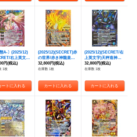
A-〕(2025/12)
(2025/12)(SECRET)赤
(2025/12)(SECRET/右
CRET/右上英文字)
の世界/赤き神龍皇【C
上英文字)天秤造神リ
乙女ヴィエルジェ
800円
(税込)
P-SEC】{BS73-TCP0
32,800円
(税込)
ブラ・ゴレムXV【XV-
32,800円
(税込)
XV-SEC】{BSC4
1a/BS73-TCP01b}
SEC】{BSC49-XV12}
 1枚
在庫数 1枚
在庫数 1枚
V09}《黄》
《赤》
《青》