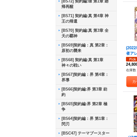
[BS72] 契約編:環 第1章 廻
帰再醒
[BS71] 契約編:真 第4章 神
王の帰還
[BS70] 契約編:真 第3章 全
天の覇神
[BS69]契約編：真 第2章：
(202
原初の襲来
者アレ
DBOU
[BS68] 契約編:真 第1章
RV0
24,8
神々の戦い
在庫数 
[BS67]契約編：界 第4章：
界導
[BS66]契約編:界 第3章 紡
約
[BS65]契約編:界 第2章 極
争
[BS64]契約編：界 第1章：
閃刃
[BSC47] テーマブースター