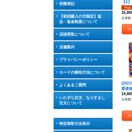
【X】
状態表記
16,8
【初回購入の方限定】返
在庫数 
品・返金制度について
店頭受取について
店舗案内
プライバシーポリシー
カードの梱包方法について
(2021
よくあるご質問
星使
ラゴン
14,8
いたずら注文、なりすまし
【X-S
在庫数 
注文について
3}《
特定商取引法表示