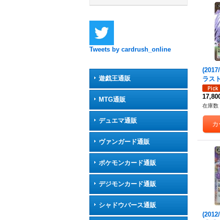
Tweets by cardrush_online
(201
遊戯王通販
ラスト
録)【X
-X03
17,8
MTG通販
在庫数 
デュエマ通販
ヴァンガード通販
ポケモンカード通販
デジモンカード通販
シャドウバース通販
(201