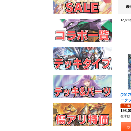
表
12,856
(201
ーク
ピチ
2017
198,
D39-
在庫数 