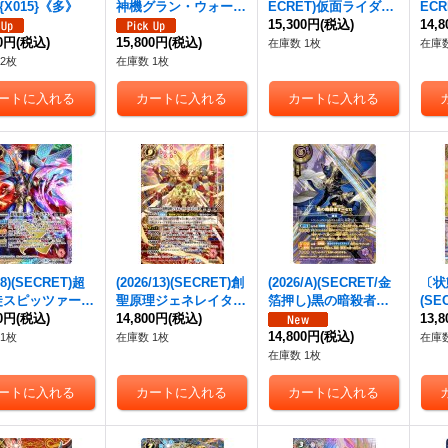
{X015}《多》
神機グラン・ウォーデ
ECRET)仮面ライダー
EC
ン【X-SEC】{BS43-R
レンゲルキングフォー
15,300円
(税込)
鎧武
14,
00円
(税込)
VX06}《白》
15,800円
(税込)
ム【XX-SEC】{CB31-
収録)
在庫数 1枚
在庫数
XX01}《黄》
09-
2枚
在庫数 1枚
/8)(SECRET)超
(2026/13)(SECRET)創
(2026/A)(SECRET/金
〔状態
徒スピッツァード
聖原理ジェネレイター
箔押し)黒の暗殺者オ
(SE
(BSC38収録)
00円
(税込)
ドラゴン・梵【CP-SE
14,800円
(税込)
＝セロ【X-SEC】{26
ノア
13,
EC】{SD51-X0
C】{BS76-CP01}
RBS02-X06}《紫》
14,800円
(税込)
1収録
1枚
在庫数 1枚
在庫数
多》
《赤》
SC3
在庫数 1枚