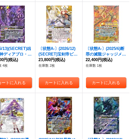
26/13)(SECRET)凶
〔状態A-〕(2026/12)
〔状態A-〕(2025/6)断
神ディアブロ・ガ
(SECRET)宝剣帝ビジ
罪の滅龍ジャッジメン
ィノス【AX-SE
800円
(税込)
ュール・ジュワイオー
23,800円
(税込)
ト・ドラゴニス(CHA
22,400円
(税込)
BS76-AX01}
【CP-SEC】{BS75-C
MPION)【X】{BS24-
 4枚
在庫数 2枚
在庫数 1枚
》
P05}《黄》
X01}《赤》