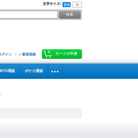
文字サイズ
:
0
カートの中身
ログイン
新規登録
MTG通販
ポケカ通販