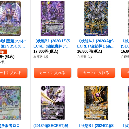
7/4)剣聖姫ツル(イ
〔状態B〕(2026/13)(S
〔状態A-〕(2026/A)(S
〔状態
違い/BSC30収
ECRET)凶龍魔神ディ
ECRET/金箔押し)蟲爵
(S
-SEC】{BSC21
アブロ・ガンディノス
17,800円
(税込)
シ・レーゼン【X-SE
16,800円
(税込)
レミ
16,
}《黄》
00円
(税込)
【AX-SEC】{BS76-A
C】{26RBS01-X04}
S75
在庫数 1枚
在庫数 2枚
在庫数
X01}《紫》
《紫》
2枚
2/)放浪者ロロ
(2018/4)(SECRET)翼
〔状態B〕(2024/11)(S
〔状態