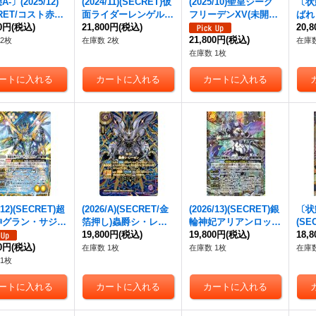
-〕(2025/12)
(2024/11)(SECRET)仮
(2025/10)聖皇ジーク
〔状態
CRET/コスト赤文
面ライダーレンゲルキ
フリーデンXV(未開封/
ばれ
龍騎神サジッ
00円
(税込)
ングフォーム【XX-SE
21,800円
(税込)
シリアルNo入り)【X
ス(銀
20,
アポロドラゴンX
C】{CB31-XX01}
V】{BS66-XV02}
21,800円
(税込)
【M】
2枚
在庫数 2枚
在庫数
-SEC】{BSC49
《黄》
《多》
《多
在庫数 1枚
2}《赤》
/12)(SECRET)超
(2026/A)(SECRET/金
(2026/13)(SECRET)銀
〔状態
神グラン・サジッ
箔押し)蟲爵シ・レー
輪神妃アリアンロッ
(S
ヴァ【AX-SE
ゼン【X-SEC】{26RB
19,800円
(税込)
ド・ティール【CP-SE
19,800円
(税込)
ーレ
18,
S75-AX02}
00円
(税込)
S01-X04}《紫》
C】{BS76-CP04}
ーム
在庫数 1枚
在庫数 1枚
在庫数
》
《白》
1-X
1枚