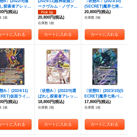
B〕(2022/9)選
(2025/11)超神星龍ジ
〔状態A-〕(2023/10)
し探索者アレック
ークヴルム・ノヴァX
(SECRET)魔界七将パ
/WILDBOUT)
800円
(税込)
V(シリアルNo入り)
ンデミウムXV【XV-S
20,800円
(税込)
{BS52-RV007}
【XV】{BS70-XV01}
20,800円
(税込)
EC】{BS65-XV02}
 1枚
在庫数 2枚
》
《赤》
《紫》
在庫数 1枚
A-〕(2024/11)
〔状態A-〕(2022/9)選
〔状態B〕(2023/10)(S
ECRET)仮面ライダ
ばれし探索者アレック
ECRET)魔界七将パン
ンゲルキングフォ
800円
(税込)
ス(銅/WILDBOUT)
18,800円
(税込)
デミウムXV【XV-SE
17,800円
(税込)
【XX-SEC】{CB3
【M】{BS52-RV007}
C】{BS65-XV02}
 1枚
在庫数 2枚
在庫数 1枚
X01}《黄》
《多》
《紫》