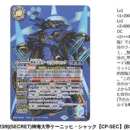
Lv1
<1>200
Lv2
<2>600
OC
<2+>
臨》で
分のフ
く。_契
分の_早
ード1
リット
約煌臨元
_『こ
分のカ
上から
む自分
(下の
ルドを
023/9)(SECRET)神海大帝ケーニッヒ・シャック【CP-SEC】{BS