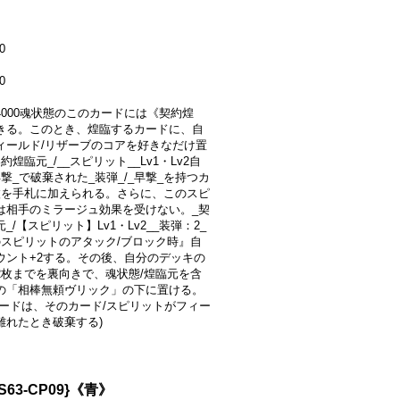
0
0
+4000魂状態のこのカードには《契約煌
きる。このとき、煌臨するカードに、自
ィールド/リザーブのコアを好きなだけ置
約煌臨元_/__スピリット__Lv1・Lv2自
撃_で破棄された_装弾_/_早撃_を持つカ
枚を手札に加えられる。さらに、このスピ
は相手のミラージュ効果を受けない。_契
_/【スピリット】Lv1・Lv2__装弾：2_
のスピリットのアタック/ブロック時』自
ウント+2する。その後、自分のデッキの
2枚までを裏向きで、魂状態/煌臨元を含
の「相棒無頼ヴリック」の下に置ける。
カードは、そのカード/スピリットがフィー
離れたとき破棄する)
63-CP09}《青》