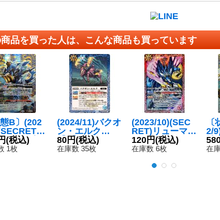
の商品を買った人は、こんな商品も買っています
態B〕(202
(2024/11)バクオ
(2023/10)(SEC
〔状
)(SECRET)
ン・エルク
RET)リューマ
2/
皇子ガブ
円
(税込)
【C】{BS69-06
80円
(税込)
ン・ポラリス(B
120円
(税込)
神
58
シャック
6}《青》
SC41収録)【M-
ル
 1枚
在庫数 35枚
在庫数 6枚
在庫
-SEC】{BS
SEC】{SD64-0
【X
X09}《青》
01}《赤》
60