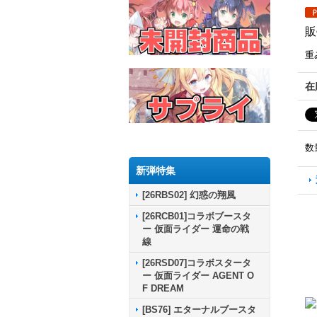
販
重
在
数
新弾特集
[26RBS02] 幻惑の翔風
[26RCB01]コラボブースタ
ー 仮面ライダー 運命の戦
線
[26RSD07]コラボスタータ
ー 仮面ライダー AGENT O
F DREAM
[BS76] エターナルブースタ