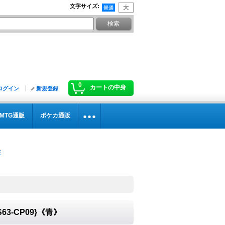
文字サイズ
:
0
カートの中身
ログイン
新規登録
MTG通販
ポケカ通販
63-CP09}《青》