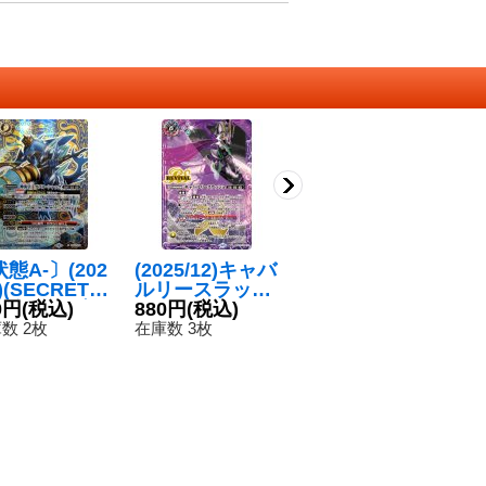
態A-〕(202
(2025/12)キャバ
(2026/12)叛英傑
(
9)(SECRET)
ルリースラッシ
ディープ・ミケ
神
海皇子ガブ
0円
(税込)
ュ/ソーディア
880円
(税込)
ランジェロ
80円
(税込)
ム
5
・シャック
ス・アーサー・
【R】{BS75-05
ヴ
数 2枚
在庫数 3枚
在庫数 300枚
在
-SEC】{BS
オリジン【転醒
3}《青》
7
-X09}《青》
X】{BSC47-RV
TX02a/BSC47-
RVTX02b}
《紫》