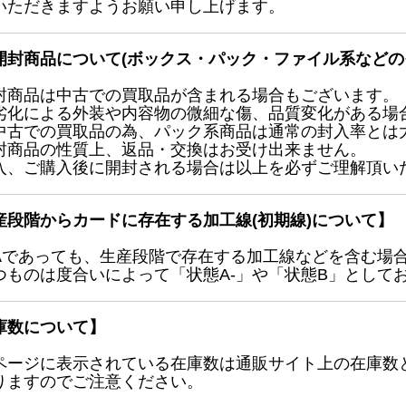
いただきますようお願い申し上げます。
開封商品について(ボックス・パック・ファイル系などの
封商品は中古での買取品が含まれる場合もございます。
劣化による外装や内容物の微細な傷、品質変化がある場
中古での買取品の為、パック系商品は通常の封入率とは
封商品の性質上、返品・交換はお受け出来ません。
入、ご購入後に開封される場合は以上を必ずご理解頂い
産段階からカードに存在する加工線(初期線)について】
Aであっても、生産段階で存在する加工線などを含む場
つものは度合いによって「状態A-」や「状態B」として
庫数について】
ページに表示されている在庫数は通販サイト上の在庫数
りますのでご注意ください。