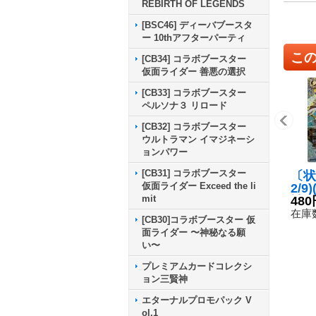
REBIRTH OF LEGENDS
[BSC46] ディーバブースタ
ー 10thアフターパーティ
こ
[CB34] コラボブースター
仮面ライダー 善悪の選択
[CB33] コラボブースター
ペルソナ３ リロード
[CB32] コラボブースター
ウルトラマン イマジネーシ
ョンパワー
[CB31] コラボブースター
〔状
仮面ライダー Exceed the li
2/9
mit
神海
480
ル・
在庫数
[CB30]コラボブースター 仮
【X
面ライダー 〜神秘なる願
60-
い〜
プレミアムカードコレクシ
ョン三賢神
エターナルプロモパック V
ol.1