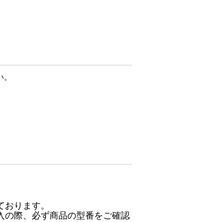
い。
ております。
入の際、必ず商品の型番をご確認