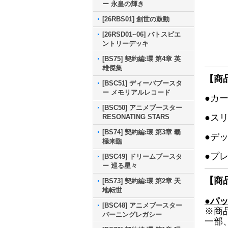
ー 永皇の輝き
[26RBS01] 創世の鼓動
[26RSD01~06] バトスピエ
ントリーデッキ
[BS75] 契約編:環 第4章 英
雄傑集
【商
[BSC51] ディーバブースタ
ー メモリアルレコード
●カ
[BSC50] アニメブースター
●ス
RESONATING STARS
[BS74] 契約編:環 第3章 覇
●デ
極来臨
●プ
[BSC49] ドリームブースタ
ー 巡る星々
【商
[BS73] 契約編:環 第2章 天
地転世
●パ
[BSC48] アニメブースター
※商
バーニングレガシー
一部