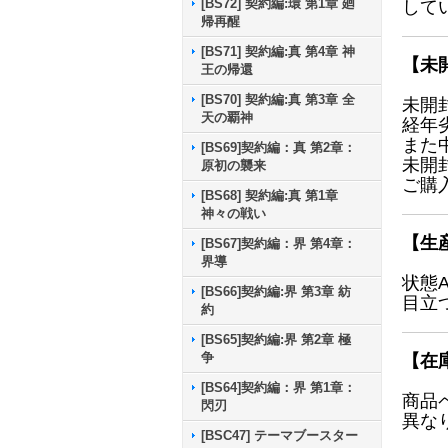
[BS72] 契約編:環 第1章 廻
して
帰再醒
[BS71] 契約編:真 第4章 神
【未
王の帰還
[BS70] 契約編:真 第3章 全
未開
天の覇神
経年
また
[BS69]契約編：真 第2章：
未開
原初の襲来
ご購
[BS68] 契約編:真 第1章
神々の戦い
【生
[BS67]契約編：界 第4章：
界導
状態
[BS66]契約編:界 第3章 紡
目立
約
[BS65]契約編:界 第2章 極
争
【在
[BS64]契約編：界 第1章：
商品
閃刃
異な
[BSC47] テーマブースター