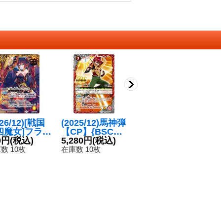
026/12)[戦国
(2025/12)馬神弾
〔状態A-〕(202
(
四魔女]フラ
【CP】{BSC50-
3/10)頂天龍皇ジ
皇
・サンドリア
0円
(税込)
CP01}《赤》
5,280円
(税込)
ークフリード・
5,030円
(税込)
ド
2
P】{BSC51-
ゼニス(WINNE
【
数 10枚
在庫数 10枚
在庫数 3枚
在
03}《黄》
R)【X】{SD66-
1
X01}《赤》