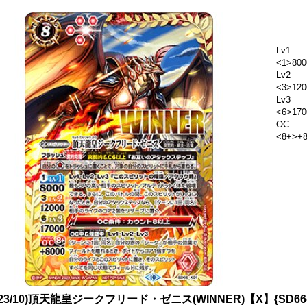
Lv1
<1>800
Lv2
<3>120
Lv3
<6>170
OC
<8+>+8
023/10)頂天龍皇ジークフリード・ゼニス(WINNER)【X】{SD66