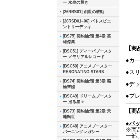
ー 永皇の輝き
[26RBS01] 創世の鼓動
[26RSD01~06] バトスピエ
ントリーデッキ
[BS75] 契約編:環 第4章 英
雄傑集
【商
[BSC51] ディーバブースタ
ー メモリアルレコード
●カ
[BSC50] アニメブースター
●ス
RESONATING STARS
[BS74] 契約編:環 第3章 覇
●デ
極来臨
●プ
[BSC49] ドリームブースタ
ー 巡る星々
【商
[BS73] 契約編:環 第2章 天
地転世
●パ
[BSC48] アニメブースター
※商
バーニングレガシー
一部