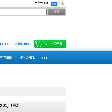
文字サイズ
:
0
カートの中身
ログイン
新規登録
MTG通販
ポケカ通販
-X01}《赤》