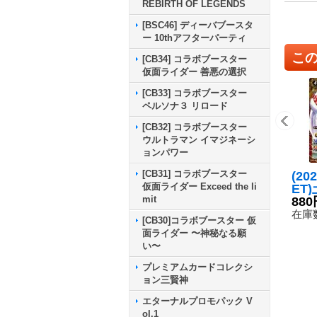
REBIRTH OF LEGENDS
[BSC46] ディーバブースタ
ー 10thアフターパーティ
こ
[CB34] コラボブースター
仮面ライダー 善悪の選択
[CB33] コラボブースター
ペルソナ３ リロード
[CB32] コラボブースター
ウルトラマン イマジネーシ
ョンパワー
[CB31] コラボブースター
(20
仮面ライダー Exceed the li
ET
mit
ラム
880
SC
在庫数
[CB30]コラボブースター 仮
SEC
面ライダー 〜神秘なる願
05
い〜
プレミアムカードコレクシ
ョン三賢神
エターナルプロモパック V
ol.1