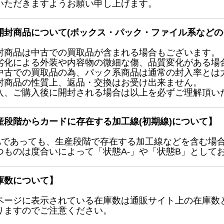
いただきますようお願い申し上げます。
開封商品について(ボックス・パック・ファイル系などの
封商品は中古での買取品が含まれる場合もございます。
劣化による外装や内容物の微細な傷、品質変化がある場
中古での買取品の為、パック系商品は通常の封入率とは
封商品の性質上、返品・交換はお受け出来ません。
入、ご購入後に開封される場合は以上を必ずご理解頂い
産段階からカードに存在する加工線(初期線)について】
Aであっても、生産段階で存在する加工線などを含む場
つものは度合いによって「状態A-」や「状態B」として
庫数について】
ページに表示されている在庫数は通販サイト上の在庫数
りますのでご注意ください。