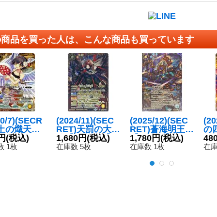
の商品を買った人は、こんな商品も買っています
20/7)(SECR
(2024/11)(SEC
(2025/12)(SEC
(2
)土の熾天使
RET)天罰の大天
RET)蒼海明王X
の
ディエル(B
円
(税込)
使【XX-SEC】
1,680円
(税込)
【X-SEC】{BS
1,780円
(税込)
ム
48
36収録)【X-
{BSC43-XX02}
C48-X06}《青》
【C
 1枚
在庫数 5枚
在庫数 1枚
在庫
】{BS43-X
《黄》
CP
}《黄》