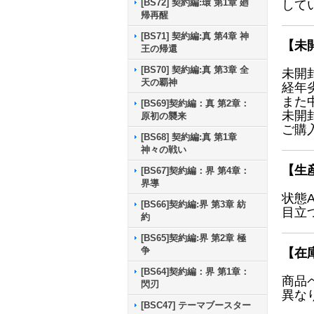
[BS72] 契約編:環 第1章 廻
して
帰再醒
[BS71] 契約編:真 第4章 神
【未
王の帰還
[BS70] 契約編:真 第3章 全
未開
天の覇神
経年
また
[BS69]契約編：真 第2章：
未開
原初の襲来
ご購
[BS68] 契約編:真 第1章
神々の戦い
【生
[BS67]契約編：界 第4章：
界導
状態
[BS66]契約編:界 第3章 紡
目立
約
[BS65]契約編:界 第2章 極
争
【在
[BS64]契約編：界 第1章：
商品
閃刃
異な
[BSC47] テーマブースター