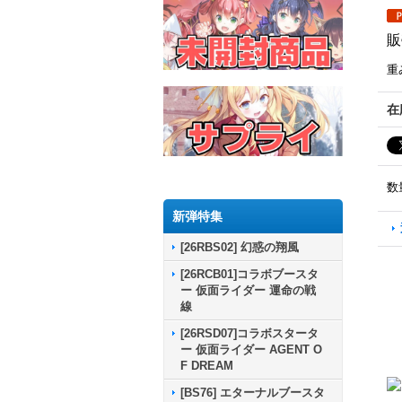
販
重
在
数
新弾特集
[26RBS02] 幻惑の翔風
[26RCB01]コラボブースタ
ー 仮面ライダー 運命の戦
線
[26RSD07]コラボスタータ
ー 仮面ライダー AGENT O
F DREAM
[BS76] エターナルブースタ