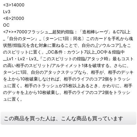
<3>14000
Lv3
<6>21000
OC
<7+>+7000フラッシュ__超契約煌臨：「造相棒レーヴ」＆C7以上
_『自分のターン』_〔ターンに1回：同名〕このカードを手札から魂
状態/煌臨元を含む対象に重ねることで、自分の_[ソウルコア]_をこ
のスピリットに置く。_OC条件：カウント7以上_OC中＆煌臨中
__Lv1・Lv2・Lv3_『このスピリットの煌臨/アタック時』最もコスト
の高い相手のスピリット/アルティメット1体を破壊する。さらに、
ターンに1回、自分のアタックステップなら、相手が、相手のデッキ
を上から10枚破棄しなければ、相手のライフのコア2個をトラッシ
ュに置く。相手のトラッシュが25枚以上あるとき、かわりに、相手
のデッキを上から10枚破棄し、相手のライフのコア2個をトラッシ
ュに置く。
この商品を買った人は、こんな商品も買っています