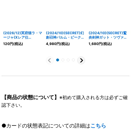
(2026/12)冥府猫ラ・マ
(2024/10)(SECRET)幻
(2024/10)(SECRET)鷲
ージャ(Xレア仕
創召神パルム・ピーク
炎剣神ガット・ツヴァイ
様/LM2026収録)【C】
【CP-SEC】{BS67-
【CP-SEC】{BS67-
120
円
(税込)
4,980
円
(税込)
1,680
円
(税込)
{BS75-014}《紫》
CP05}《黄》
CP01}《赤》
【商品の状態について】
※初めて購入される方は必ずご確
認下さい。
●カードの状態表記についての詳細は
こちら