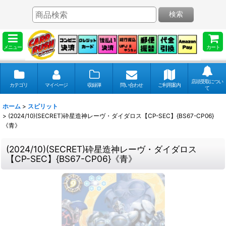
検索
メニュー
カート
店頭受取につい
カテゴリ
マイページ
収録弾
問い合わせ
ご利用案内
て
ホーム
>
スピリット
>
(2024/10)(SECRET)砕星造神レーヴ・ダイダロス【CP-SEC】{BS67-CP06}
《青》
(2024/10)(SECRET)砕星造神レーヴ・ダイダロス
【CP-SEC】{BS67-CP06}《青》