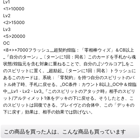
Lv1
<1>10000
Lv2
<2>15000
Lv3
<5>20000
OC
<8+>+7000フラッシュ__超契約煌臨：「零相棒ウィズ」＆C8以上
_『自分のターン』_〔ターンに1回：同名〕このカードを手札から魂
状態/煌臨元を含む対象に重ねることで、自分の_[ソウルコア]_をこ
のスピリットに置く。_超励起_〔ターンに1回：同名〕トラッシュに
あるこのカードは、系統：「零契約」を持つ自分のスピリットのバ
トル終了時、手札に戻せる。_OC条件：カウント8以上_OC中＆煌臨
中__Lv1・Lv2・Lv3_『このスピリットのアタック時』相手のスピリ
ット/アルティメット1体をデッキの下に戻せる。そうしたとき、こ
のスピリットは回復できる。ブレイヴとの合体中、この「デッキの
下に戻す」効果は、相手の効果では防げない。
この商品を買った人は、こんな商品も買っています