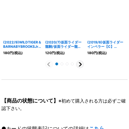
(2022/9)WILDTIGER＆
(2020/7)仮面ライダー
(2019/6)仮面ライダー
BARNABYBROOKSJr.
龍騎/仮面ライダー龍騎
インペラー【C】
【X】{CB26-X01}
サバイブ【転醒R】
{CB10-041}《緑》
180
円
(税込)
120
円
(税込)
180
円
(税込)
《多》
{CB15-004}《赤》
【商品の状態について】
※初めて購入される方は必ずご確
認下さい。
●カードの状態表記についての詳細は
こちら