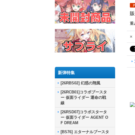
販
重
×
新弾特集
[26RBS02] 幻惑の翔風
[26RCB01]コラボブースタ
ー 仮面ライダー 運命の戦
線
[26RSD07]コラボスタータ
ー 仮面ライダー AGENT O
F DREAM
[BS76] エターナルブースタ