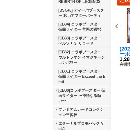
REBIRTH OF LEGENDS
[BSC46] ディーバブースタ
ー 10thアフターパーティ
[CB34] コラボブースター
仮面ライダー 善悪の選択
[CB33] コラボブースター
ペルソナ３ リロード
(20
[CB32] コラボブースター
ーボ
ウルトラマン イマジネーシ
波・
1,2
ョンパワー
スト
在庫数
スト
[CB31] コラボブースター
56-
仮面ライダー Exceed the li
mit
[CB30]コラボブースター 仮
面ライダー 〜神秘なる願
い〜
プレミアムカードコレクシ
ョン三賢神
エターナルプロモパック V
ol.1