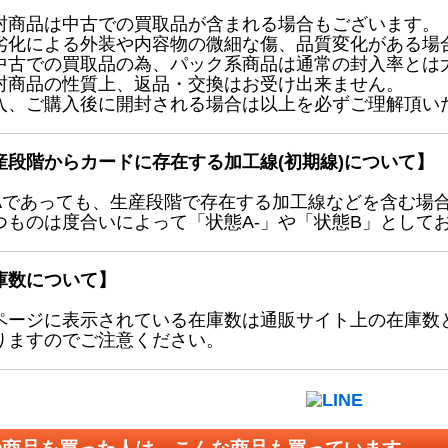
封商品は中古での買取品が含まれる場合もございます。
劣化による外装や内容物の微細な傷、品質変化がある場
中古での買取品の為、パック系商品は通常の封入率とは
封商品の性質上、返品・交換はお受け出来ません。
入、ご購入後に開封される場合は以上を必ずご理解頂い
産段階からカードに存在する加工線(初期線)について】
Aであっても、生産段階で存在する加工線などを含む場
つものは度合いによって「状態A-」や「状態B」として
庫数について】
ページに表示されている在庫数は通販サイト上の在庫数
りますのでご注意ください。
の商品を買った人は、こんな商品も買っています