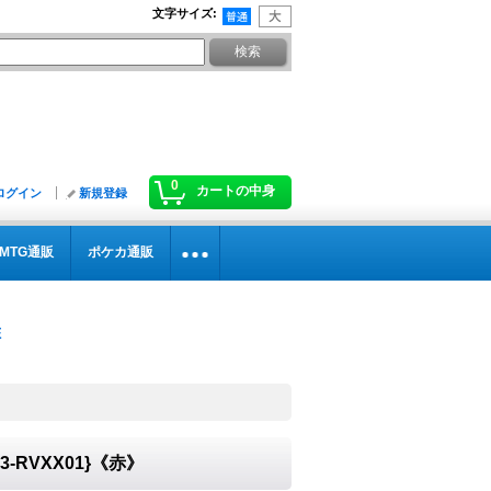
文字サイズ
:
0
カートの中身
ログイン
新規登録
MTG通販
ポケカ通販
3-RVXX01}《赤》