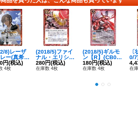
22/8)レーザ
(2018/5)ファイ
(2018/5)ギルモ
〔状
レー(真希
ナル・エリシオ
ン【R】{CB07-
0/
マリ・イラ
80円
(税込)
ン【R】{CB07-
280円
(税込)
001}《赤》
180円
(税込)
ー
4,
リアスイラ
058}《赤》
ヴァ
 4枚
在庫数 4枚
在庫数 4枚
在庫
)【C】{BS
録)
073}《赤》
3-
《