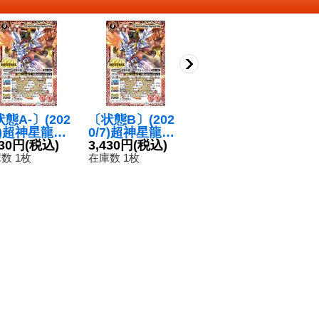
態A-〕(202
〔状態B〕(202
(2024/10)超神星
〔
7)超神星龍ジ
0/7)超神星龍ジ
龍ジークヴル
1/
クヴルム・ノ
430円
(税込)
ークヴルム・ノ
3,430円
(税込)
ム・ノヴァ(赤
4,980円
(税込)
超
5
(BSC36収
ヴァ(BSC36収
枠/BSロゴ)【X
ヴ
数 1枚
在庫数 1枚
在庫数 1枚
在
【XX】{BS4
録)【XX】{BS4
X】{BS43-RVX
(
RVXX01}
3-RVXX01}
X01}《赤》
X
赤》
《赤》
R