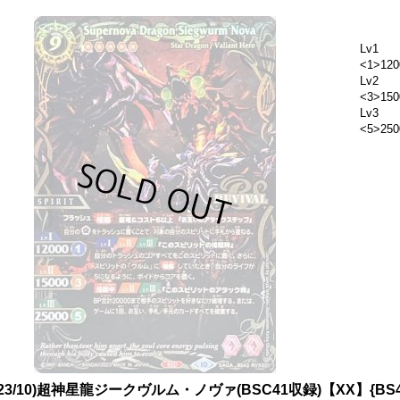
Lv1
<1>120
Lv2
<3>150
Lv3
<5>250
023/10)超神星龍ジークヴルム・ノヴァ(BSC41収録)【XX】{BS4