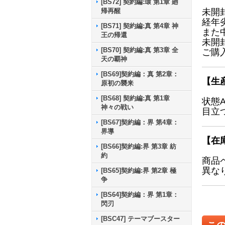
[BS72] 契約編:環 第1章 廻
帰再醒
未開
経年
[BS71] 契約編:真 第4章 神
また
王の帰還
未開
[BS70] 契約編:真 第3章 全
ご購
天の覇神
[BS69]契約編：真 第2章：
【生
原初の襲来
[BS68] 契約編:真 第1章
状態
神々の戦い
目立
[BS67]契約編：界 第4章：
界導
【在
[BS66]契約編:界 第3章 紡
約
商品
異な
[BS65]契約編:界 第2章 極
争
[BS64]契約編：界 第1章：
閃刃
[BSC47] テーマブースター
こ