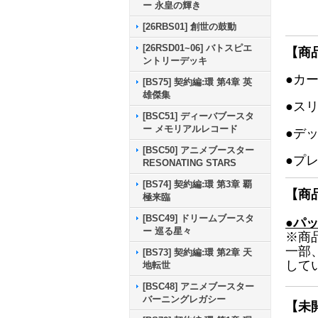
ー 永皇の輝き
[26RBS01] 創世の鼓動
[26RSD01~06] バトスピエ
【商
ントリーデッキ
●カ
[BS75] 契約編:環 第4章 英
雄傑集
●ス
[BSC51] ディーバブースタ
ー メモリアルレコード
●デ
[BSC50] アニメブースター
●プ
RESONATING STARS
[BS74] 契約編:環 第3章 覇
【商
極来臨
[BSC49] ドリームブースタ
●パ
ー 巡る星々
※商
一部
[BS73] 契約編:環 第2章 天
して
地転世
[BSC48] アニメブースター
バーニングレガシー
【未