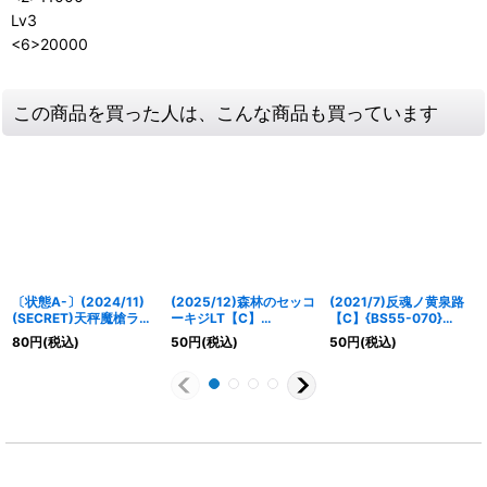
Lv3
<6>20000
この商品を買った人は、こんな商品も買っています
〔状態A-〕(2024/11)
(2025/12)森林のセッコ
(2021/7)反魂ノ黄泉路
(SECRET)天秤魔槍ライ
ーキジLT【C】
【C】{BS55-070}
ブラジャベリン(BSC44
{BSC50-007}《緑》
《紫》
80
円
(税込)
50
円
(税込)
50
円
(税込)
収録)【R-SEC】{BS52-
CP08}《青》